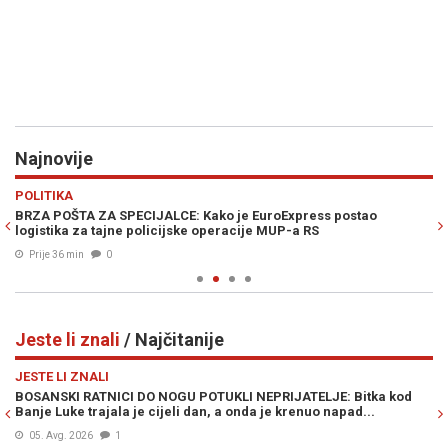
Najnovije
Previous
N
POLITIKA
Z
BRZA POŠTA ZA SPECIJALCE: Kako je EuroExpress postao
K
logistika za tajne policijske operacije MUP-a RS
bo
Prije 36 min
0
Jeste li znali
/ Najčitanije
Previous
N
JESTE LI ZNALI
JE
BOSANSKI RATNICI DO NOGU POTUKLI NEPRIJATELJE: Bitka kod
ZL
Banje Luke trajala je cijeli dan, a onda je krenuo napad...
od
05. Avg. 2026
1