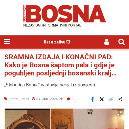
Rat u zalivu 💥
SRAMNA IZDAJA I KONAČNI PAD:
Kako je Bosna šaptom pala i gdje je
pogubljen posljednji bosanski kralj…
„Slobodna Bosna“ nastavlja serijal iz povijesti.
Jeste li znali
04. Jun. 2026
0
Facebook
X
Kopiraj link
Više