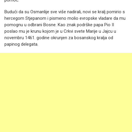
pomoć.
Budući da su Osmanlije sve više nadirali, novi se kralj pomirio s
hercegom Stjepanom i pismeno molio evropske vladare da mu
pomognu u odbrani Bosne. Kao znak podrške papa Pio II
poslao mu je krunu kojom je u Crkvi svete Marije u Jajcu u
novembru 1461. godine okrunjen za bosanskog kralja od
papinog delegata.