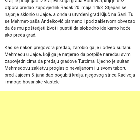
Kralj je pobjegao iz kraljevskoga grada Bobovca, koji je bez
otpora predao zapovjednik Radak 20. maja 1463. Stjepan se
najprije sklonio u Jajce, a onda u utvrđeni grad Ključ na Sani. Tu
se Mehmet-paša Anđelković pismeno i pod zakletvom obvezao
da će mu poštedjeti život i pustiti da slobodno ide kamo hoće
ako preda grad.
Kad se nakon pregovora predao, zarobio ga je i odveo sultanu
Mehmedu u Jajce, koji ga je natjerao da potpiše naredbu svim
zapovjednicima da predaju gradove Turcima. Ujedno je sultan
Mehmedovu zakletvu proglasio nevaljanom i u svom taboru
pred Jajcem 5. juna dao pogubiti kralja, njegovog strica Radivoja
i mnogo bosanske vlastele.