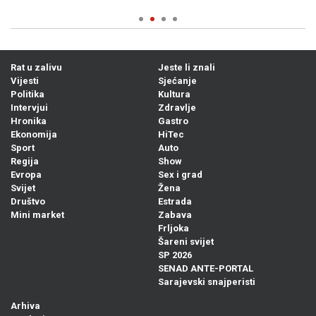
Rat u zalivu
Jeste li znali
Vijesti
Sjećanje
Politika
Kultura
Intervjui
Zdravlje
Hronika
Gastro
Ekonomija
HiTec
Sport
Auto
Regija
Show
Evropa
Sex i grad
Svijet
Žena
Društvo
Estrada
Mini market
Zabava
Frljoka
Šareni svijet
SP 2026
SENAD ANTE-PORTAL
Sarajevski snajperisti
Arhiva