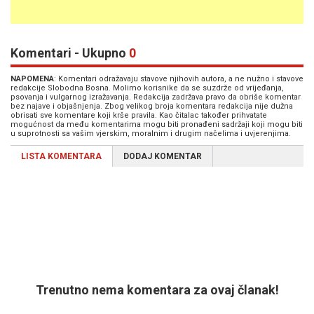
Komentari - Ukupno
0
NAPOMENA
: Komentari odražavaju stavove njihovih autora, a ne nužno i stavove
redakcije Slobodna Bosna. Molimo korisnike da se suzdrže od vrijeđanja,
psovanja i vulgarnog izražavanja. Redakcija zadržava pravo da obriše komentar
bez najave i objašnjenja. Zbog velikog broja komentara redakcija nije dužna
obrisati sve komentare koji krše pravila. Kao čitalac također prihvatate
mogućnost da među komentarima mogu biti pronađeni sadržaji koji mogu biti
u suprotnosti sa vašim vjerskim, moralnim i drugim načelima i uvjerenjima.
LISTA KOMENTARA
DODAJ KOMENTAR
Trenutno nema komentara za ovaj članak!