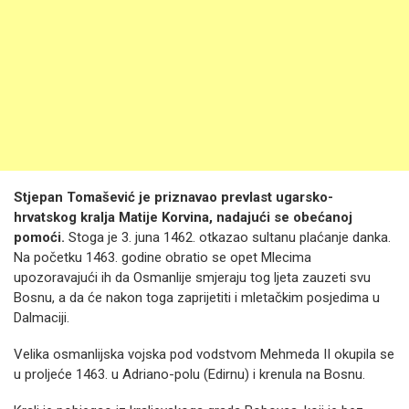
Stjepan Tomašević je priznavao prevlast ugarsko-
hrvatskog kralja Matije Korvina, nadajući se obećanoj
pomoći.
Stoga je 3. juna 1462. otkazao sultanu plaćanje danka.
Na početku 1463. godine obratio se opet Mlecima
upozoravajući ih da Osmanlije smjeraju tog ljeta zauzeti svu
Bosnu, a da će nakon toga zaprijetiti i mletačkim posjedima u
Dalmaciji.
Velika osmanlijska vojska pod vodstvom Mehmeda II okupila se
u proljeće 1463. u Adriano-polu (Edirnu) i krenula na Bosnu.