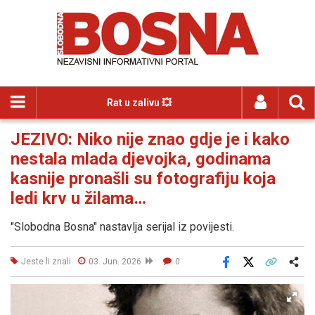
Rat u zalivu 💥
JEZIVO: Niko nije znao gdje je i kako
nestala mlada djevojka, godinama
kasnije pronašli su fotografiju koja
ledi krv u žilama…
"Slobodna Bosna" nastavlja serijal iz povijesti.
Jeste li znali
03. Jun. 2026
0
Facebook
X
Kopiraj link
Više