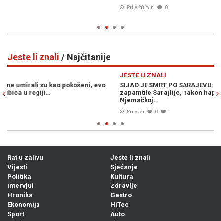
ni
Prije 28 min
0
Jeste li znali
/ Najčitanije
Previous
N
JESTE LI ZNALI
JE
SIJAO JE SMRT PO SARAJEVU: Ratnog zločinca po zlu su
PA
zapamtile Sarajlije, nakon hapšenja i suđenja, danas živi u
dj
Njemačkoj…
Prije 5h
0
Rat u zalivu
Jeste li znali
Vijesti
Sjećanje
Politika
Kultura
Intervjui
Zdravlje
Hronika
Gastro
Ekonomija
HiTec
Sport
Auto