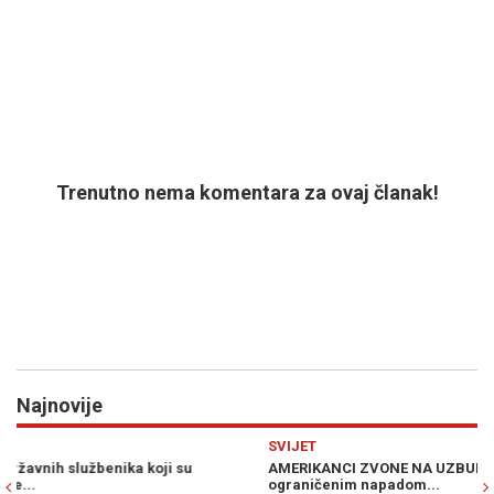
Trenutno nema komentara za ovaj članak!
Najnovije
Previous
N
SVIJET
S
AMERIKANCI ZVONE NA UZBUNU: Putin bi mogao testirati NATO
M
ograničenim napadom...
RE