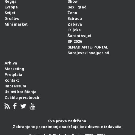
Regija
Show
Evropa
Sex i grad
Svijet
Žena
Društvo
Estrada
Mini market
Zabava
Frljoka
Šareni svijet
SP 2026
SENAD ANTE-PORTAL
Sarajevski snajperisti
Arhiva
Marketing
Pretplata
Kontakt
Impressum
Uslovi korištenja
Zaštita privatnosti
Sva prava zadržana.
Zabranjeno preuzimanje sadržaja bez dozvole izdavača.