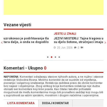
Vezane vijesti
Previous
N
JESTE LI ZNALI
JE
JEZIVI MISTERIJ: Tajna tragova u vreloj lavi, mještani smatraju da
JE
su djelo Sotone, stručnjaci imaju svoju teoriju…
sa
20. Jun. 2026
0
Komentari - Ukupno
0
NAPOMENA
: Komentari odražavaju stavove njihovih autora, a ne nužno i stavove
redakcije Slobodna Bosna. Molimo korisnike da se suzdrže od vrijeđanja,
psovanja i vulgarnog izražavanja. Redakcija zadržava pravo da obriše komentar
bez najave i objašnjenja. Zbog velikog broja komentara redakcija nije dužna
obrisati sve komentare koji krše pravila. Kao čitalac također prihvatate
mogućnost da među komentarima mogu biti pronađeni sadržaji koji mogu biti
u suprotnosti sa vašim vjerskim, moralnim i drugim načelima i uvjerenjima.
LISTA KOMENTARA
DODAJ KOMENTAR