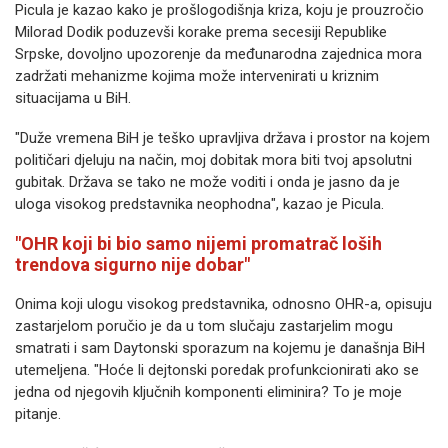
Picula je kazao kako je prošlogodišnja kriza, koju je prouzročio
Milorad Dodik poduzevši korake prema secesiji Republike
Srpske, dovoljno upozorenje da međunarodna zajednica mora
zadržati mehanizme kojima može intervenirati u kriznim
situacijama u BiH.
"Duže vremena BiH je teško upravljiva država i prostor na kojem
političari djeluju na način, moj dobitak mora biti tvoj apsolutni
gubitak. Država se tako ne može voditi i onda je jasno da je
uloga visokog predstavnika neophodna", kazao je Picula.
"OHR koji bi bio samo nijemi promatrač loših
trendova sigurno nije dobar"
Onima koji ulogu visokog predstavnika, odnosno OHR-a, opisuju
zastarjelom poručio je da u tom slučaju zastarjelim mogu
smatrati i sam Daytonski sporazum na kojemu je današnja BiH
utemeljena. "Hoće li dejtonski poredak profunkcionirati ako se
jedna od njegovih ključnih komponenti eliminira? To je moje
pitanje.