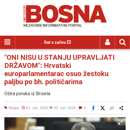
Rat u zalivu 💥
"ONI NISU U STANJU UPRAVLJATI
DRŽAVOM": Hrvatski
europarlamentarac osuo žestoku
paljbu po bh. političarima
Oštra poruka iz Brisela
Regija
03. Jun. 2026
03. Jun. 2026
0
Facebook
X
Kopiraj link
Više