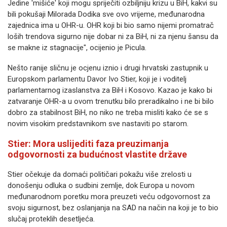
Jedine 'mišiće' koji mogu spriječiti ozbiljniju krizu u BiH, kakvi su
bili pokušaji Milorada Dodika sve ovo vrijeme, međunarodna
zajednica ima u OHR-u. OHR koji bi bio samo nijemi promatrač
loših trendova sigurno nije dobar ni za BiH, ni za njenu šansu da
se makne iz stagnacije", ocijenio je Picula.
Nešto ranije sličnu je ocjenu iznio i drugi hrvatski zastupnik u
Europskom parlamentu Davor Ivo Stier, koji je i voditelj
parlamentarnog izaslanstva za BiH i Kosovo. Kazao je kako bi
zatvaranje OHR-a u ovom trenutku bilo preradikalno i ne bi bilo
dobro za stabilnost BiH, no niko ne treba misliti kako će se s
novim visokim predstavnikom sve nastaviti po starom.
Stier: Mora uslijediti faza preuzimanja
odgovornosti za budućnost vlastite države
Stier očekuje da domaći političari pokažu više zrelosti u
donošenju odluka o sudbini zemlje, dok Europa u novom
međunarodnom poretku mora preuzeti veću odgovornost za
svoju sigurnost, bez oslanjanja na SAD na način na koji je to bio
slučaj proteklih desetljeća.