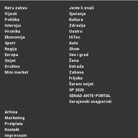
Rat u zalivu
Jeste li znali
Vijesti
Sjećanje
Politika
Kultura
Intervjui
Zdravlje
Hronika
Gastro
Ekonomija
HiTec
Sport
Auto
Regija
Show
Evropa
Sex i grad
Svijet
Žena
Društvo
Estrada
Mini market
Zabava
Frljoka
Šareni svijet
SP 2026
SENAD ANTE-PORTAL
Sarajevski snajperisti
Arhiva
Marketing
Pretplata
Kontakt
Impressum