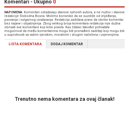
Komentari - Ukupno
0
NAPOMENA
: Komentari odražavaju stavove njihovih autora, a ne nužno i stavove
redakcije Slobodna Bosna. Molimo korisnike da se suzdrže od vrijeđanja,
psovanja i vulgarnog izražavanja. Redakcija zadržava pravo da obriše komentar
bez najave i objašnjenja. Zbog velikog broja komentara redakcija nije dužna
obrisati sve komentare koji krše pravila. Kao čitalac također prihvatate
mogućnost da među komentarima mogu biti pronađeni sadržaji koji mogu biti
u suprotnosti sa vašim vjerskim, moralnim i drugim načelima i uvjerenjima.
LISTA KOMENTARA
DODAJ KOMENTAR
Trenutno nema komentara za ovaj članak!