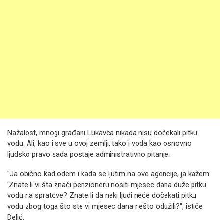
Nažalost, mnogi građani Lukavca nikada nisu dočekali pitku
vodu. Ali, kao i sve u ovoj zemlji, tako i voda kao osnovno
ljudsko pravo sada postaje administrativno pitanje.
"Ja obično kad odem i kada se ljutim na ove agencije, ja kažem:
'Znate li vi šta znači penzioneru nositi mjesec dana duže pitku
vodu na spratove? Znate li da neki ljudi neće dočekati pitku
vodu zbog toga što ste vi mjesec dana nešto odužili?", ističe
Delić.