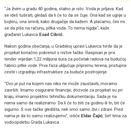
"Ja živim u gradu 40 godina, stalno je isto. Voda je prljava. Kad
se ideš tuširati, gledaš da li će to da se čuje. Ona kad se ugrije u
bojleru, ona smrdi, kako drugačije da kažem. A plaćamo, čini mi
se da piše na računu, pitka voda. To nema nigdje", kaže
građanin Lukavca
Esad Cibrić.
Nakon godina obećanja, u Gradskoj upravi Lukavca tvrde da je
projekat konačno pokrenut s mrtve tačke. Raspisan je prvi
tender vrijedan 1,22 milijuna eura za početak radova na budućoj
fabrici pitke vode. Prva faza uključuje pripremu terena, pristupne
ceste i izgradnju infrastrukture za buduće postrojenje.
"Ovo je put na kojem nas niko ne može zaustaviti, moramo
završiti. Imamo osigurane financije, dozvole za projekat su pri
kraju, imamo projektno tehničku dokumentaciju. Sada je na
nama samo da realiziramo. Da li će to biti za godinu ili tri, bit će
sigurno. S ove tačke gledišta, nek smo samo živi i zdravi. Pred
nama je da to samo realizujemo", ističe
Eldar Čajić
, šef tima za
vodoopskrbu Grada Lukavca.