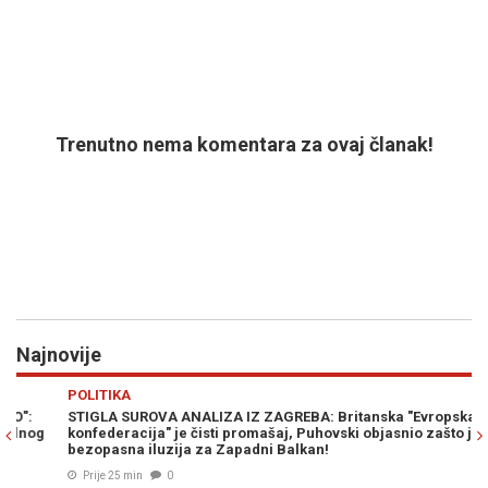
Trenutno nema komentara za ovaj članak!
Najnovije
Previous
N
POLITIKA
RA
STIGLA SUROVA ANALIZA IZ ZAGREBA: Britanska "Evropska
SE
konfederacija" je čisti promašaj, Puhovski objasnio zašto je to
Ir
bezopasna iluzija za Zapadni Balkan!
ot
Prije 25 min
0