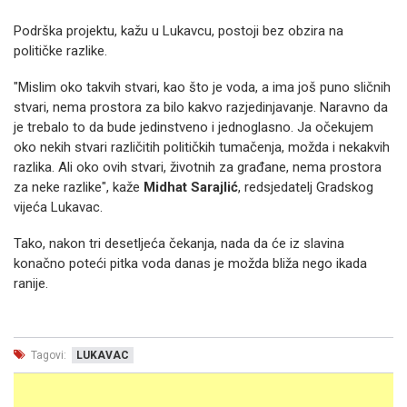
Podrška projektu, kažu u Lukavcu, postoji bez obzira na
političke razlike.
"Mislim oko takvih stvari, kao što je voda, a ima još puno sličnih
stvari, nema prostora za bilo kakvo razjedinjavanje. Naravno da
je trebalo to da bude jedinstveno i jednoglasno. Ja očekujem
oko nekih stvari različitih političkih tumačenja, možda i nekakvih
razlika. Ali oko ovih stvari, životnih za građane, nema prostora
za neke razlike", kaže
Midhat Sarajlić
, redsjedatelj Gradskog
vijeća Lukavac.
Tako, nakon tri desetljeća čekanja, nada da će iz slavina
konačno poteći pitka voda danas je možda bliža nego ikada
ranije.
Tagovi:
LUKAVAC