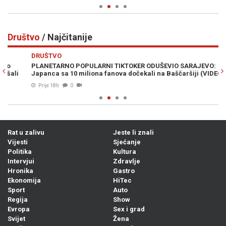
Društvo
/ Najčitanije
Previous
N
DRUŠTVO
D
PLANETARNO POPULARNI TIKTOKER ODUŠEVIO SARAJEVO:
IZ
Japanca sa 10 miliona fanova dočekali na Baščaršiji (VIDEO)
VR
Prije 18h
0
Rat u zalivu
Jeste li znali
Vijesti
Sjećanje
Politika
Kultura
Intervjui
Zdravlje
Hronika
Gastro
Ekonomija
HiTec
Sport
Auto
Regija
Show
Evropa
Sex i grad
Svijet
Žena