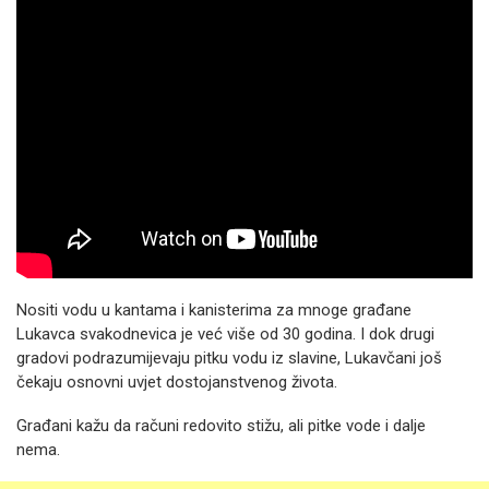
Nositi vodu u kantama i kanisterima za mnoge građane
Lukavca svakodnevica je već više od 30 godina. I dok drugi
gradovi podrazumijevaju pitku vodu iz slavine, Lukavčani još
čekaju osnovni uvjet dostojanstvenog života.
Građani kažu da računi redovito stižu, ali pitke vode i dalje
nema.