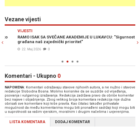
Vezane vijesti
Previous
N
VIJESTI
H
RAMO ISAK SA SVEČANE AKADEMIJE U LUKAVCU: "Sigurnost
TR
građana naš zajednički prioritet"
22. Maj 2026
0
Komentari - Ukupno
0
NAPOMENA
: Komentari odražavaju stavove njihovih autora, a ne nužno i stavove
redakcije Slobodna Bosna. Molimo korisnike da se suzdrže od vrijeđanja,
psovanja i vulgarnog izražavanja. Redakcija zadržava pravo da obriše komentar
bez najave i objašnjenja. Zbog velikog broja komentara redakcija nije dužna
obrisati sve komentare koji krše pravila. Kao čitalac također prihvatate
mogućnost da među komentarima mogu biti pronađeni sadržaji koji mogu biti
u suprotnosti sa vašim vjerskim, moralnim i drugim načelima i uvjerenjima.
LISTA KOMENTARA
DODAJ KOMENTAR