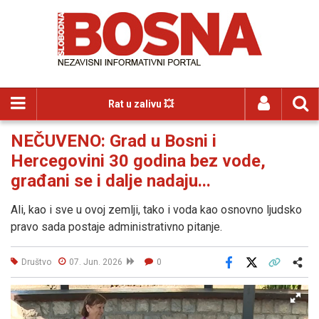
Rat u zalivu 💥
NEČUVENO: Grad u Bosni i
Hercegovini 30 godina bez vode,
građani se i dalje nadaju...
Ali, kao i sve u ovoj zemlji, tako i voda kao osnovno ljudsko
pravo sada postaje administrativno pitanje.
Društvo
07. Jun. 2026
0
Facebook
X
Kopiraj link
Više