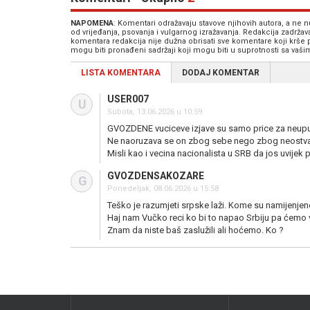
NAPOMENA
: Komentari odražavaju stavove njihovih autora, a ne
od vrijeđanja, psovanja i vulgarnog izražavanja. Redakcija zadrža
komentara redakcija nije dužna obrisati sve komentare koji krše
mogu biti pronađeni sadržaji koji mogu biti u suprotnosti sa vaš
LISTA KOMENTARA
DODAJ KOMENTAR
USER007
U
Subota, 13.06.2026 u 10:59
GVOZDENE vuciceve izjave su samo price za neupu
Ne naoruzava se on zbog sebe nego zbog neostvare
Misli kao i vecina nacionalista u SRB da jos uvijek 
GVOZDENSAKOZARE
G
Ponedeljak, 08.06.2026 u 15:58
Teško je razumjeti srpske laži. Kome su namijenjen
Haj nam Vučko reci ko bi to napao Srbiju pa ćemo va
Znam da niste baš zaslužili ali hoćemo. Ko ?