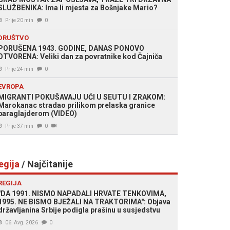
SLUŽBENIKA: Ima li mjesta za Bošnjake Mario?
Prije 20 min
0
DRUŠTVO
PORUŠENA 1943. GODINE, DANAS PONOVO
OTVORENA: Veliki dan za povratnike kod Čajniča
Prije 24 min
0
EVROPA
MIGRANTI POKUŠAVAJU UĆI U SEUTU I ZRAKOM:
Marokanac stradao prilikom prelaska granice
paraglajderom (VIDEO)
Prije 37 min
0
egija
/ Najčitanije
REGIJA
"DA 1991. NISMO NAPADALI HRVATE TENKOVIMA,
1995. NE BISMO BJEŽALI NA TRAKTORIMA": Objava
državljanina Srbije podigla prašinu u susjedstvu
06. Avg. 2026
0