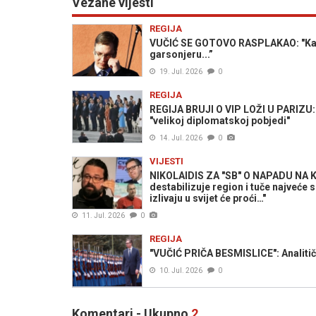
Vezane vijesti
REGIJA
VUČIĆ SE GOTOVO RASPLAKAO: "Kažu 
garsonjeru...”
19. Jul. 2026
0
REGIJA
REGIJA BRUJI O VIP LOŽI U PARIZU: Sr
"velikoj diplomatskoj pobjedi"
14. Jul. 2026
0
VIJESTI
NIKOLAIDIS ZA "SB" O NAPADU NA K
destabilizuje region i tuče najveće 
izlivaju u svijet će proći…"
11. Jul. 2026
0
REGIJA
"VUČIĆ PRIČA BESMISLICE": Analitič
10. Jul. 2026
0
Komentari - Ukupno
2