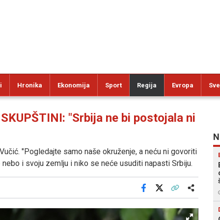
i
Hronika
Ekonomija
Sport
Regija
Evropa
Sve
PŠTINI: "Srbija ne bi postojala ni
N
je Vučić. "Pogledajte samo naše okruženje, a neću ni govoriti
nebo i svoju zemlju i niko se neće usuditi napasti Srbiju.
Facebook
X
Kopiraj link
Više