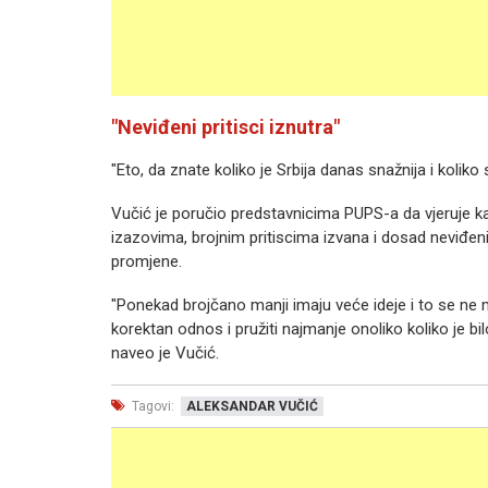
"Neviđeni pritisci iznutra"
"Eto, da znate koliko je Srbija danas snažnija i kolik
Vučić je poručio predstavnicima PUPS-a da vjeruje k
izazovima, brojnim pritiscima izvana i dosad neviđenim
promjene.
"Ponekad brojčano manji imaju veće ideje i to se ne 
korektan odnos i pružiti najmanje onoliko koliko je 
naveo je Vučić.
Tagovi:
ALEKSANDAR VUČIĆ