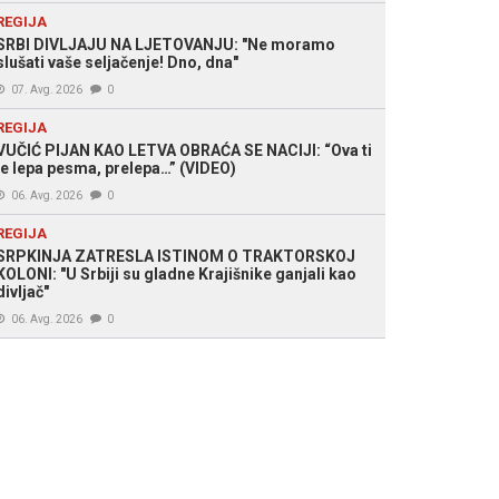
REGIJA
SRBI DIVLJAJU NA LJETOVANJU: "Ne moramo
slušati vaše seljačenje! Dno, dna"
07. Avg. 2026
0
REGIJA
VUČIĆ PIJAN KAO LETVA OBRAĆA SE NACIJI: “Ova ti
je lepa pesma, prelepa…” (VIDEO)
06. Avg. 2026
0
REGIJA
SRPKINJA ZATRESLA ISTINOM O TRAKTORSKOJ
KOLONI: "U Srbiji su gladne Krajišnike ganjali kao
divljač"
06. Avg. 2026
0