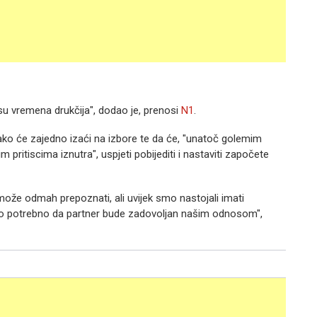
o su vremena drukčija", dodao je, prenosi
N1
.
ako će zajedno izaći na izbore te da će, "unatoč golemim
 pritiscima iznutra", uspjeti pobijediti i nastaviti započete
može odmah prepoznati, ali uvijek smo nastojali imati
bilo potrebno da partner bude zadovoljan našim odnosom",