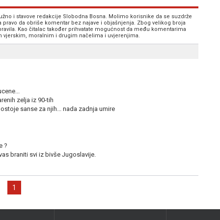
 nužno i stavove redakcije Slobodna Bosna. Molimo korisnike da se suzdrže
va pravo da obriše komentar bez najave i objašnjenja. Zbog velikog broja
 pravila. Kao čitalac također prihvatate mogućnost da među komentarima
im vjerskim, moralnim i drugim načelima i uvjerenjima.
cene...
nih zelja iz 90-tih
postoje sanse za njih... nada zadnja umire
e ?
s braniti svi iz bivše Jugoslavije.
1