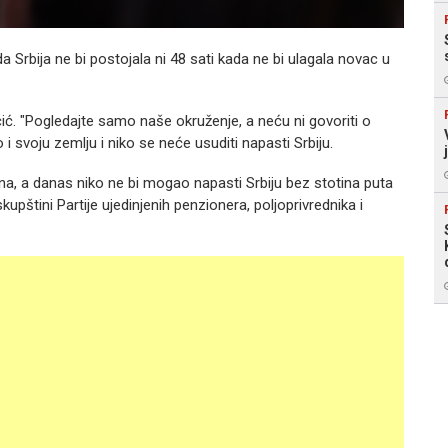
a Srbija ne bi postojala ni 48 sati kada ne bi ulagala novac u
učić. "Pogledajte samo naše okruženje, a neću ni govoriti o
i svoju zemlju i niko se neće usuditi napasti Srbiju.
iona, a danas niko ne bi mogao napasti Srbiju bez stotina puta
upštini Partije ujedinjenih penzionera, poljoprivrednika i