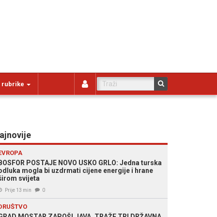
 rubrike
ajnovije
EVROPA
BOSFOR POSTAJE NOVO USKO GRLO: Jedna turska
odluka mogla bi uzdrmati cijene energije i hrane
širom svijeta
Prije 13 min
0
DRUŠTVO
GRAD MOSTAR ZAPOŠLJAVA, TRAŽE TRI DRŽAVNA