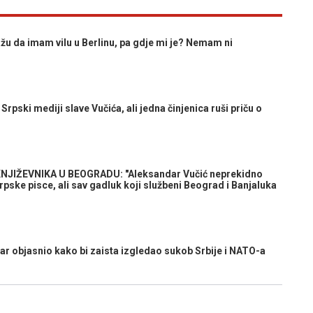
da imam vilu u Berlinu, pa gdje mi je? Nemam ni
pski mediji slave Vučića, ali jedna činjenica ruši priču o
NJIŽEVNIKA U BEOGRADU: "Aleksandar Vučić neprekidno
srpske pisce, ali sav gadluk koji službeni Beograd i Banjaluka
ar objasnio kako bi zaista izgledao sukob Srbije i NATO-a