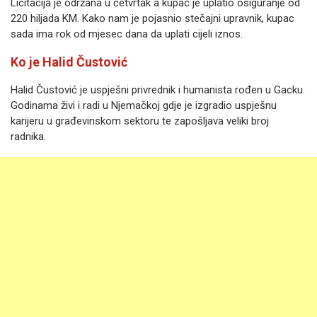
Licitacija je održana u četvrtak a kupac je uplatio osiguranje od
220 hiljada KM. Kako nam je pojasnio stečajni upravnik, kupac
sada ima rok od mjesec dana da uplati cijeli iznos.
Ko je Halid Čustović
Halid Čustović je uspješni privrednik i humanista rođen u Gacku.
Godinama živi i radi u Njemačkoj gdje je izgradio uspješnu
karijeru u građevinskom sektoru te zapošljava veliki broj
radnika.