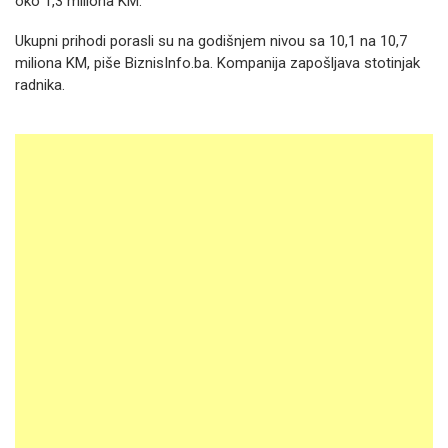
oko 1,3 miliona KM.
Ukupni prihodi porasli su na godišnjem nivou sa 10,1 na 10,7
miliona KM, piše BiznisInfo.ba. Kompanija zapošljava stotinjak
radnika.