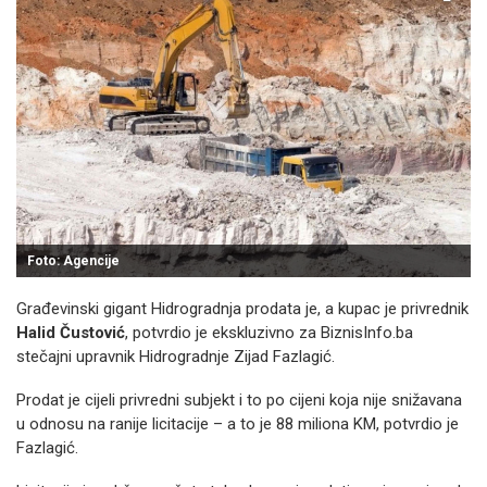
Foto: Agencije
Građevinski gigant Hidrogradnja prodata je, a kupac je privrednik
Halid
Čustović
, potvrdio je ekskluzivno za BiznisInfo.ba
stečajni upravnik Hidrogradnje Zijad Fazlagić.
Prodat je cijeli privredni subjekt i to po cijeni koja nije snižavana
u odnosu na ranije licitacije – a to je 88 miliona KM, potvrdio je
Fazlagić.