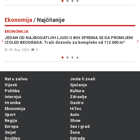
Ekonomija
/ Najčitanije
Previous
N
EKONOMIJA
PROMIJENI
DRAMATIČNO UPOZORENJE POZNATOG INVESTITORA: Predv
000 m²
je krizu 2008., a sad kaže da je moguć krah poput onog iz 19
05. Avg. 2026
0
Rat u zalivu
Jeste li znali
Vijesti
Sjećanje
Politika
Kultura
Intervjui
Zdravlje
Hronika
Gastro
Ekonomija
HiTec
Sport
Auto
Regija
Show
Evropa
Sex i grad
Svijet
Žena
Društvo
Estrada