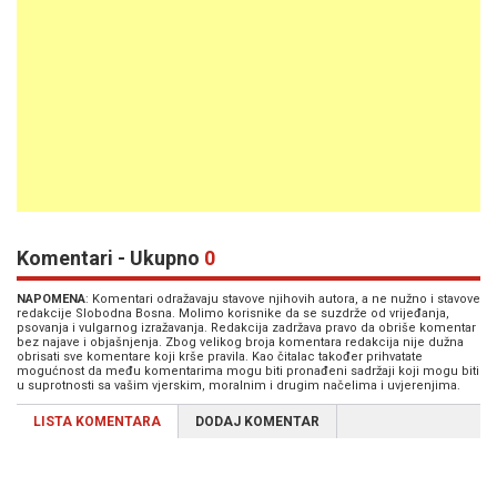
Komentari - Ukupno
0
NAPOMENA
: Komentari odražavaju stavove njihovih autora, a ne nužno i stavove
redakcije Slobodna Bosna. Molimo korisnike da se suzdrže od vrijeđanja,
psovanja i vulgarnog izražavanja. Redakcija zadržava pravo da obriše komentar
bez najave i objašnjenja. Zbog velikog broja komentara redakcija nije dužna
obrisati sve komentare koji krše pravila. Kao čitalac također prihvatate
mogućnost da među komentarima mogu biti pronađeni sadržaji koji mogu biti
u suprotnosti sa vašim vjerskim, moralnim i drugim načelima i uvjerenjima.
LISTA KOMENTARA
DODAJ KOMENTAR