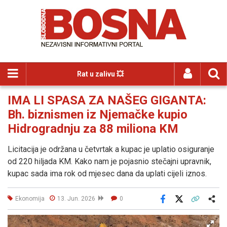
Rat u zalivu 💥
IMA LI SPASA ZA NAŠEG GIGANTA:
Bh. biznismen iz Njemačke kupio
Hidrogradnju za 88 miliona KM
Licitacija je održana u četvrtak a kupac je uplatio osiguranje
od 220 hiljada KM. Kako nam je pojasnio stečajni upravnik,
kupac sada ima rok od mjesec dana da uplati cijeli iznos.
Ekonomija
13. Jun. 2026
0
Facebook
X
Kopiraj link
Više