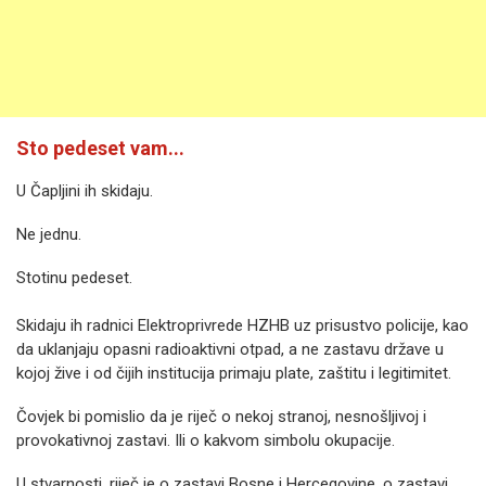
Sto pedeset vam...
U Čapljini ih skidaju.
Ne jednu.
Stotinu pedeset.
Skidaju ih radnici Elektroprivrede HZHB uz prisustvo policije, kao
da uklanjaju opasni radioaktivni otpad, a ne zastavu države u
kojoj žive i od čijih institucija primaju plate, zaštitu i legitimitet.
Čovjek bi pomislio da je riječ o nekoj stranoj, nesnošljivoj i
provokativnoj zastavi. Ili o kakvom simbolu okupacije.
U stvarnosti, riječ je o zastavi Bosne i Hercegovine, o zastavi