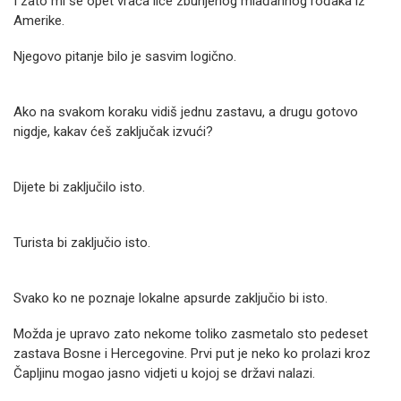
I zato mi se opet vraća lice zbunjenog mlađahnog rođaka iz
Amerike.
Njegovo pitanje bilo je sasvim logično.
Ako na svakom koraku vidiš jednu zastavu, a drugu gotovo
nigdje, kakav ćeš zaključak izvući?
Dijete bi zaključilo isto.
Turista bi zaključio isto.
Svako ko ne poznaje lokalne apsurde zaključio bi isto.
Možda je upravo zato nekome toliko zasmetalo sto pedeset
zastava Bosne i Hercegovine. Prvi put je neko ko prolazi kroz
Čapljinu mogao jasno vidjeti u kojoj se državi nalazi.