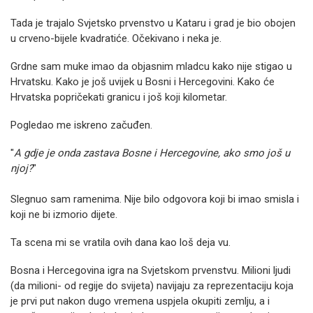
Tada je trajalo Svjetsko prvenstvo u Kataru i grad je bio obojen
u crveno-bijele kvadratiće. Očekivano i neka je.
Grdne sam muke imao da objasnim mladcu kako nije stigao u
Hrvatsku. Kako je još uvijek u Bosni i Hercegovini. Kako će
Hrvatska popričekati granicu i još koji kilometar.
Pogledao me iskreno začuđen.
"
A gdje je onda zastava Bosne i Hercegovine, ako smo još u
njoj?
"
Slegnuo sam ramenima. Nije bilo odgovora koji bi imao smisla i
koji ne bi izmorio dijete.
Ta scena mi se vratila ovih dana kao loš deja vu.
Bosna i Hercegovina igra na Svjetskom prvenstvu. Milioni ljudi
(da milioni- od regije do svijeta) navijaju za reprezentaciju koja
je prvi put nakon dugo vremena uspjela okupiti zemlju, a i