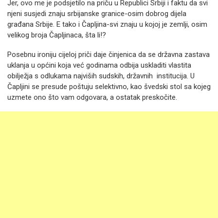
Jer, ovo me je podsjetilo na priču u Republici Srbiji i faktu da svi
njeni susjedi znaju srbijanske granice-osim dobrog dijela
građana Srbije. E tako i Čapljina-svi znaju u kojoj je zemlji, osim
velikog broja Čapljinaca, šta li!?
Posebnu ironiju cijeloj priči daje činjenica da se državna zastava
uklanja u općini koja već godinama odbija uskladiti vlastita
obilježja s odlukama najviših sudskih, državnih institucija. U
Čapljini se presude poštuju selektivno, kao švedski stol sa kojeg
uzmete ono što vam odgovara, a ostatak preskočite.