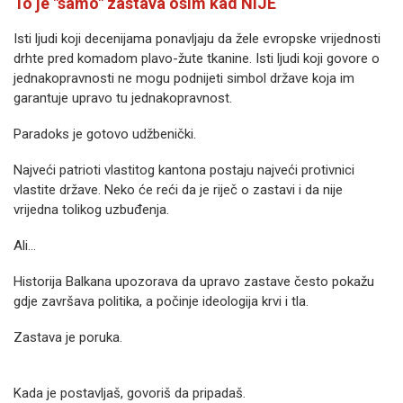
To je "samo" zastava osim kad NIJE
Isti ljudi koji decenijama ponavljaju da žele evropske vrijednosti
drhte pred komadom plavo-žute tkanine. Isti ljudi koji govore o
jednakopravnosti ne mogu podnijeti simbol države koja im
garantuje upravo tu jednakopravnost.
Paradoks je gotovo udžbenički.
Najveći patrioti vlastitog kantona postaju najveći protivnici
vlastite države. Neko će reći da je riječ o zastavi i da nije
vrijedna tolikog uzbuđenja.
Ali...
Historija Balkana upozorava da upravo zastave često pokažu
gdje završava politika, a počinje ideologija krvi i tla.
Zastava je poruka.
Kada je postavljaš, govoriš da pripadaš.