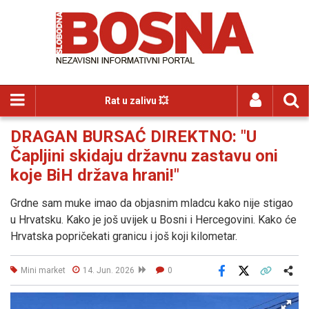
Rat u zalivu 💥
DRAGAN BURSAĆ DIREKTNO: "U
Čapljini skidaju državnu zastavu oni
koje BiH država hrani!"
Grdne sam muke imao da objasnim mladcu kako nije stigao
u Hrvatsku. Kako je još uvijek u Bosni i Hercegovini. Kako će
Hrvatska popričekati granicu i još koji kilometar.
Mini market
14. Jun. 2026
0
Facebook
X
Kopiraj link
Više