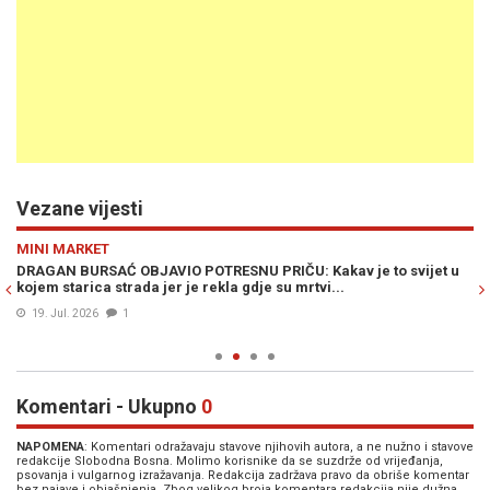
Vezane vijesti
Previous
N
MINI MARKET
IN
a
DRAGAN BURSAĆ OBJAVIO POTRESNU PRIČU: Kakav je to svijet u
DR
kojem starica strada jer je rekla gdje su mrtvi...
rj
br
19. Jul. 2026
1
Komentari - Ukupno
0
NAPOMENA
: Komentari odražavaju stavove njihovih autora, a ne nužno i stavove
redakcije Slobodna Bosna. Molimo korisnike da se suzdrže od vrijeđanja,
psovanja i vulgarnog izražavanja. Redakcija zadržava pravo da obriše komentar
bez najave i objašnjenja. Zbog velikog broja komentara redakcija nije dužna