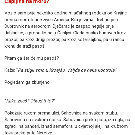
Čapljina na moru?
Vozio sam prije nekoliko godina mlađahnog rođaka od Krajine
prema moru. Inače živi u Americi. Bila je zima i trebao je u
Dubrovnik na aerodrom. Dječarac je zaspao negdje prije
Jablanice, a probudio se u Čapljini. Gleda onako bunovan kroz
prozor, pa kroz drugi prozor, pa kroz šoferšajbnu, pa u rancu
krenu da traži pasoš.
Pitam ga šta će mu pasoš?
Kaže: "
Pa stigli smo u Kroejšu. Valjda će neka kontrola.
"
Pogledam ga zbunjeno.
"
Kako znaš? Otkud ti to?
"
Pokazuje rukom prema ulici. Šahovnica na svakom stubu.
Šahovnica na svakom ćošku. Šahovnica preko puta, iza ugla, na
zgradi, na banderi, iznad semafora, u cvjetnoj aleji, na kružnom
toku preko puta Neretve.