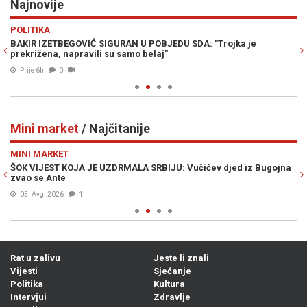
Najnovije
Previous
N
POLITIKA
H
BAKIR IZETBEGOVIĆ SIGURAN U POBJEDU SDA: "Trojka je
PO
prekrižena, napravili su samo belaj"
kn
Prije 6h
0
Mini market
/ Najčitanije
Previous
N
MINI MARKET
M
ŠOK VIJEST KOJA JE UZDRMALA SRBIJU: Vučićev djed iz Bugojna
S 
zvao se Ante
ka
05. Avg. 2026
1
Rat u zalivu
Jeste li znali
Vijesti
Sjećanje
Politika
Kultura
Intervjui
Zdravlje