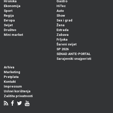
Hronika
Gastro
Ekonomija
HiTec
Sport
Auto
Regija
Show
Evropa
Sex i grad
Svijet
Žena
Društvo
Estrada
Mini market
Zabava
Frljoka
Šareni svijet
SP 2026
SENAD ANTE-PORTAL
Sarajevski snajperisti
Arhiva
Marketing
Pretplata
Kontakt
Impressum
Uslovi korištenja
Zaštita privatnosti