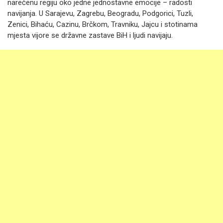
narečenu regiju oko jedne jednostavne emocije – radosti
navijanja. U Sarajevu, Zagrebu, Beogradu, Podgorici, Tuzli,
Zenici, Bihaću, Cazinu, Brčkom, Travniku, Jajcu i stotinama
mjesta vijore se državne zastave BiH i ljudi navijaju.