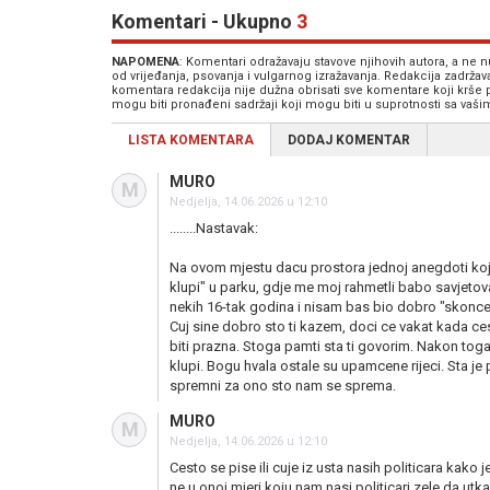
Komentari - Ukupno
3
NAPOMENA
: Komentari odražavaju stavove njihovih autora, a ne
od vrijeđanja, psovanja i vulgarnog izražavanja. Redakcija zadrža
komentara redakcija nije dužna obrisati sve komentare koji krše
mogu biti pronađeni sadržaji koji mogu biti u suprotnosti sa vaš
LISTA KOMENTARA
DODAJ KOMENTAR
MURO
M
Nedjelja, 14.06.2026 u 12:10
........Nastavak:
Na ovom mjestu dacu prostora jednoj anegdoti koj
klupi" u parku, gdje me moj rahmetli babo savjetova
nekih 16-tak godina i nisam bas bio dobro "skoncen
Cuj sine dobro sto ti kazem, doci ce vakat kada ces
biti prazna. Stoga pamti sta ti govorim. Nakon tog
klupi. Bogu hvala ostale su upamcene rijeci. Sta je po
spremni za ono sto nam se sprema.
MURO
M
Nedjelja, 14.06.2026 u 12:10
Cesto se pise ili cuje iz usta nasih politicara kako 
ne u onoj mjeri koju nam nasi politicari zele da ut