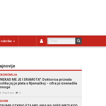
 rubrike
ajnovije
EKONOMIJA
"NEKAD ME JE I SRAMOTA": Doktorica priznala
kolika joj je plata u Njemačkoj – cifra je iznenadila
mnoge
Prije 5 min
0
SHOW
TRUMP OTKRIO ŠTA MELANIA NAJVIŠE MRZI KOD