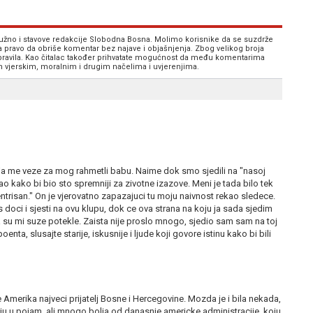
 nužno i stavove redakcije Slobodna Bosna. Molimo korisnike da se suzdrže
va pravo da obriše komentar bez najave i objašnjenja. Zbog velikog broja
 pravila. Kao čitalac također prihvatate mogućnost da među komentarima
im vjerskim, moralnim i drugim načelima i uvjerenjima.
a me veze za mog rahmetli babu. Naime dok smo sjedili na "nasoj
o kako bi bio sto spremniji za zivotne izazove. Meni je tada bilo tek
trisan." On je vjerovatno zapazajuci tu moju naivnost rekao sledece.
 doci i sjesti na ovu klupu, dok ce ova strana na koju ja sada sjedim
a su mi suze potekle. Zaista nije proslo mnogo, sjedio sam sam na toj
enta, slusajte starije, iskusnije i ljude koji govore istinu kako bi bili
je Amerika najveci prijatelj Bosne i Hercegovine. Mozda je i bila nekada,
kaju u pojam, ali mnogo bolja od danasnje americke administracije, koju