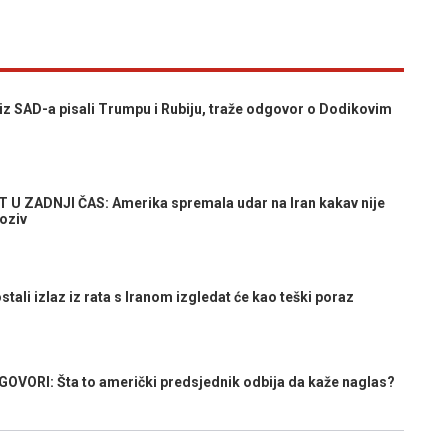
SAD-a pisali Trumpu i Rubiju, traže odgovor o Dodikovim
 ZADNJI ČAS: Amerika spremala udar na Iran kakav nije
poziv
li izlaz iz rata s Iranom izgledat će kao teški poraz
VORI: Šta to američki predsjednik odbija da kaže naglas?