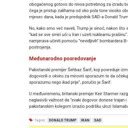
obogaćenog gotovo do nivoa potrebnog za izradu bom
čega je pristup zalihama od oko pola tone visoko obo
mjesec dana, kada je predsjednik SAD-a Donald Tru
No, kako smo već naveli, Trump je sinoć, nakon što s
"kad se sve smiri ući u Iran i uzeti nuklearnu prašinu
namjerava učiniti pomoću "nevidljivih" bombardera B-
postrojenja.
Međunarodno posredovanje
Pakistanski premijer Šehbaz Šarif, koji posreduje izme
dogovorili o okviru za mirovni sporazum te da očeku
sporazumu nego ikad prije", poručio je Šarif.
U međuvremenu, britanski premijer Keir Starmer ra
naglasivši važnost da "svaki dogovor donese trajan i 
pakistanskim kolegom izrazio podršku ulozi Islamab
Tagovi:
DONALD TRUMP
IRAN
SAD