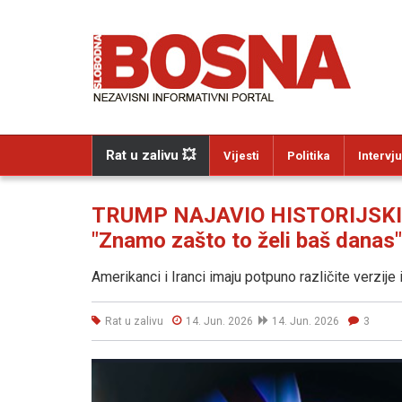
Rat u zalivu 💥
Vijesti
Politika
Intervju
TRUMP NAJAVIO HISTORIJSKI
"Znamo zašto to želi baš danas"
Amerikanci i Iranci imaju potpuno različite verzij
Rat u zalivu
14. Jun. 2026
14. Jun. 2026
3