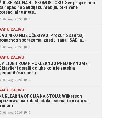
ŠIRI SE RAT NA BLISKOM ISTOKU: Sve je spremno
za napad na Saudijsku Arabiju, otkrivene
potencijalne mete...
07. Avg. 2026
0
RAT U ZALIVU
OVO NIKO NIJE OČEKIVAO: Procurio sadržaj
konačnog sporazuma izneđu Irana i SAD-a...
06. Avg. 2026
0
RAT U ZALIVU
DA LI JE TRUMP POKLEKNUO PRED IRANOM?:
Objavljeni detalji odluke koja je zatekla
geopolitičku scenu
05. Avg. 2026
0
RAT U ZALIVU
NUKLEARNA OPCIJA NA STOLU: Wilkerson
upozorava na katastrofalan scenario u ratu sa
Iranom
06. Avg. 2026
0