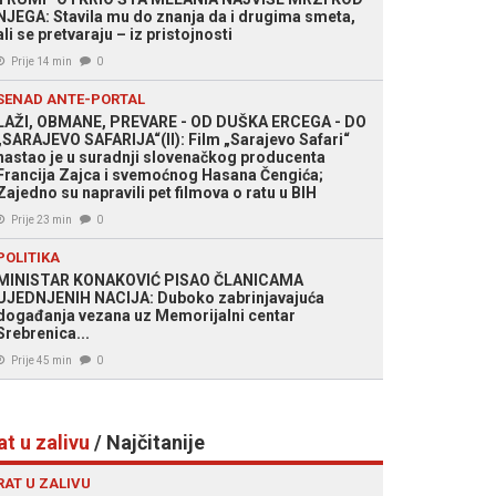
NJEGA: Stavila mu do znanja da i drugima smeta,
ali se pretvaraju – iz pristojnosti
Prije 14 min
0
SENAD ANTE-PORTAL
LAŽI, OBMANE, PREVARE - OD DUŠKA ERCEGA - DO
„SARAJEVO SAFARIJA“(II): Film „Sarajevo Safari“
nastao je u suradnji slovenačkog producenta
Francija Zajca i svemoćnog Hasana Čengića;
Zajedno su napravili pet filmova o ratu u BIH
Prije 23 min
0
POLITIKA
MINISTAR KONAKOVIĆ PISAO ČLANICAMA
UJEDNJENIH NACIJA: Duboko zabrinjavajuća
događanja vezana uz Memorijalni centar
Srebrenica...
Prije 45 min
0
at u zalivu
/ Najčitanije
RAT U ZALIVU
 Kent Nishimura/AFP