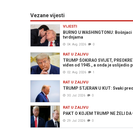
Vezane vijesti
VIJESTI
BURNO U WASHINGTONU: Bošnjaci iz 
tvrdnjama
04. Avg. 2026
0
RAT U ZALIVU
TRUMP ŠOKIRAO SVIJET, PREOKRET U
viđen od 1945., a onda je uslijedio 
02. Avg. 2026
1
RAT U ZALIVU
TRUMP STJERAN U KUT: Svaki preosta
30. Jul. 2026
0
RAT U ZALIVU
PAKT O KOJEM TRUMP NE ŽELI DA GO
29. Jul. 2026
0