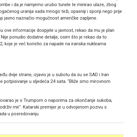
be i da je namjerno urušio tunele te minirao ulaze, zbog
gaćenog uranija sada mnogo teži, opasniji i sporiji nego prije
mp javno naznačio mogućnost američke zapljene.
u ove informacije dospjele u javnost, rekao da mu je plan
". Nije ponudio dodatne detalje, osim što je rekao da to
2, koje je već koristio za napade na iranska nuklearna
đu dvije strane, izjavio je u subotu da su se SAD i Iran
je potpisivanje u sljedeća 24 sata. "Bliže smo mirovnom
zgovarao je s Trumpom o naporima za okončanje sukoba,
održiv mir". Katarski premijer je u odvojenom pozivu s
ada u posredovanju.