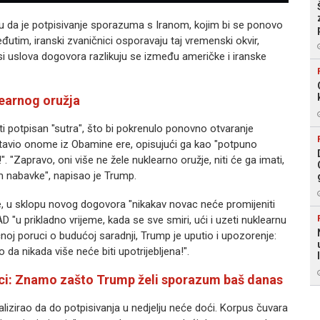
tu da je potpisivanje sporazuma s Iranom, kojim bi se ponovo
utim, iranski zvaničnici osporavaju taj vremenski okvir,
isi uslova dogovora razlikuju se između američke i iranske
earnog oružja
i potpisan "sutra", što bi pokrenulo ponovno otvaranje
avio onome iz Obamine ere, opisujući ga kao "potpuno
pravo, oni više ne žele nuklearno oružje, niti će ga imati,
om nabavke", napisao je Trump.
je, u sklopu novog dogovora "nikakav novac neće promijeniti
D "u prikladno vrijeme, kada se sve smiri, ući i uzeti nuklearnu
noj poruci o budućoj saradnji, Trump je uputio i upozorenje:
da nikada više neće biti upotrijebljena!".
anci: Znamo zašto Trump želi sporazum baš danas
izirao da do potpisivanja u nedjelju neće doći. Korpus čuvara