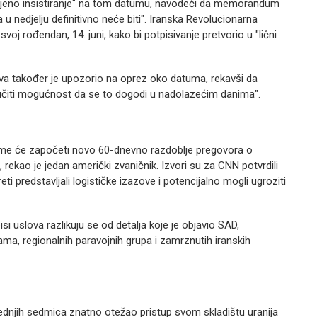
čajeno insistiranje" na tom datumu, navodeći da memorandum
a u nedjelju definitivno neće biti". Iranska Revolucionarna
 svoj rođendan, 14. juni, kako bi potpisivanje pretvorio u "lični
va također je upozorio na oprez oko datuma, rekavši da
ključiti mogućnost da se to dogodi u nadolazećim danima".
me će započeti novo 60-dnevno razdoblje pregovora o
, rekao je jedan američki zvaničnik. Izvori su za CNN potvrdili
eti predstavljali logističke izazove i potencijalno mogli ugroziti
si uslova razlikuju se od detalja koje je objavio SAD,
ma, regionalnih paravojnih grupa i zamrznutih iranskih
jednjih sedmica znatno otežao pristup svom skladištu uranija