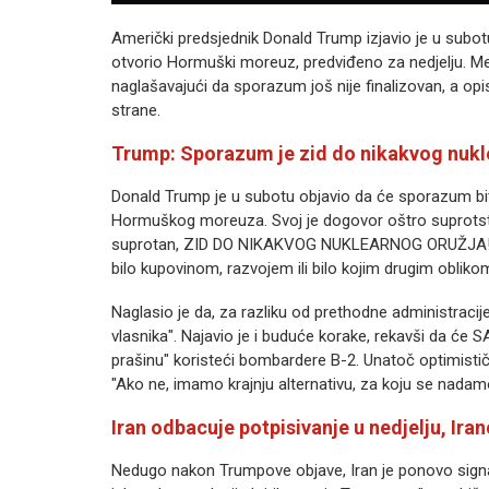
Američki predsjednik Donald Trump izjavio je u subo
otvorio Hormuški moreuz, predviđeno za nedjelju. Međ
naglašavajući da sporazum još nije finalizovan, a op
strane.
Trump: Sporazum je zid do nikakvog nukl
Donald Trump je u subotu objavio da će sporazum bit
Hormuškog moreuza. Svoj je dogovor oštro suprotst
suprotan, ZID DO NIKAKVOG NUKLEARNOG ORUŽJA!". "Za
bilo kupovinom, razvojem ili bilo kojim drugim oblik
Naglasio je da, za razliku od prethodne administraci
vlasnika". Najavio je i buduće korake, rekavši da će SA
prašinu" koristeći bombardere B-2. Unatoč optimistič
"Ako ne, imamo krajnju alternativu, za koju se nadamo 
Iran odbacuje potpisivanje u nedjelju, Ir
Nedugo nakon Trumpove objave, Iran je ponovo signal