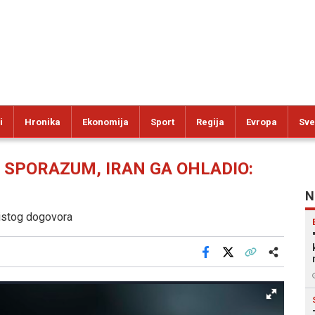
i
Hronika
Ekonomija
Sport
Regija
Evropa
Sve
 SPORAZUM, IRAN GA OHLADIO:
N
e istog dogovora
Facebook
X
Kopiraj link
Više