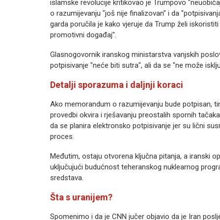
islamske revolucije kritikovao je Trumpovo "neuobi
o razumijevanju "još nije finalizovan" i da "potpisivanj
garda poručila je kako vjeruje da Trump želi iskoristiti
promotivni događaj".
Glasnogovornik iranskog ministarstva vanjskih poslo
potpisivanje "neće biti sutra", ali da se "ne može is
Detalji sporazuma i daljnji koraci
Ako memorandum o razumijevanju bude potpisan, ti
provedbi okvira i rješavanju preostalih spornih tačaka
da se planira elektronsko potpisivanje jer su lični susr
proces.
Međutim, ostaju otvorena ključna pitanja, a iranski opi
uključujući budućnost teheranskog nuklearnog progra
sredstava.
Šta s uranijem?
Spomenimo i da je CNN jučer objavio da je Iran posl