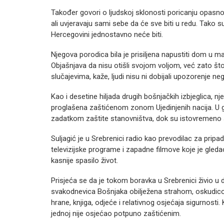
Također govori o ljudskoj sklonosti poricanju opasno
ali uvjeravaju sami sebe da će sve biti u redu. Tako s
Hercegovini jednostavno neće biti.
Njegova porodica bila je prisiljena napustiti dom u m
Objašnjava da nisu otišli svojom voljom, već zato što s
slučajevima, kaže, ljudi nisu ni dobijali upozorenje nego
Kao i desetine hiljada drugih bošnjačkih izbjeglica, nj
proglašena zaštićenom zonom Ujedinjenih nacija. U g
zadatkom zaštite stanovništva, dok su istovremeno
Suljagić je u Srebrenici radio kao prevodilac za pripa
televizijske programe i zapadne filmove koje je gle
kasnije spasilo život.
Prisjeća se da je tokom boravka u Srebrenici živio u dv
svakodnevica Bošnjaka obilježena strahom, oskudicom
hrane, knjiga, odjeće i relativnog osjećaja sigurnosti.
jednoj nije osjećao potpuno zaštićenim.