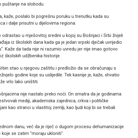
o puštanje na slobodu.
, kaže, poslalo bi pogrešnu poruku u trenutku kada su
a i dalje prisutni u dijelovima regiona.
odrastao u mješovitoj sredini u kojoj su Bošnjaci i Srbi živjeli
đaja iz školskih dana kada ga je jedan srpski dječak uvrijedio
". Kaže da tada nije ni razumio uvredu jer nije imao gotovo
z školskih udžbenika historije.
 Srbin stao u njegovu zaštitu i predložio da se obračunaju s
reživjelo godine koje su uslijedile. Tek kasnije je, kaže, shvatio
 vrlo lako uništiti.
Bošnjacima nije nastalo preko noći. On smatra da je godinama
tvovali mediji, akademska zajednica, crkva i političke
 kao stranci u vlastitoj zemlji, kao ljudi koji bi se trebali
u jednom danu, već da je riječ o dugom procesu dehumanizacije
 koje se zatim "moraju ukloniti".