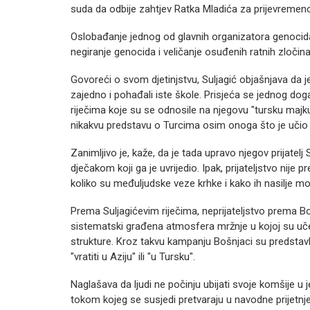
suda da odbije zahtjev Ratka Mladića za prijevremen
Oslobađanje jednog od glavnih organizatora genocida
negiranje genocida i veličanje osuđenih ratnih zločinac
Govoreći o svom djetinjstvu, Suljagić objašnjava da je 
zajedno i pohađali iste škole. Prisjeća se jednog doga
riječima koje su se odnosile na njegovu "tursku majku
nikakvu predstavu o Turcima osim onoga što je učio i
Zanimljivo je, kaže, da je tada upravo njegov prijatelj
dječakom koji ga je uvrijedio. Ipak, prijateljstvo nije p
koliko su međuljudske veze krhke i kako ih nasilje može
Prema Suljagićevim riječima, neprijateljstvo prema 
sistematski građena atmosfera mržnje u kojoj su učes
strukture. Kroz takvu kampanju Bošnjaci su predstavljani
"vratiti u Aziju" ili "u Tursku".
Naglašava da ljudi ne počinju ubijati svoje komšije 
tokom kojeg se susjedi pretvaraju u navodne prijetnje