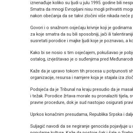
iznenađuje koliko su ljudi u julu 1995. godine bili 
Smatra da mnogi Evropljani nisu mogli prihvatiti mog
nakon obećanja da se takvi zločini više nikada neće p
Govori i o snažnom osjećaju krivnje koji je godinama 
za koje smatra da su bili sposobniji, jači ili talentirani
susretati porodice i majke ljudi koje je poznavao, a koj
Kako bi se nosio s tim osjećajem, pokušavao je pobje
ostalog, izvještavao je o suđenjima pred Međunarodn
Kaže da je upravo tokom tih procesa u potpunosti shva
organizacije, resursa i namjere koja je stajala iza zlo
Podsjeća da je Tribunal na kraju presudio da je masak
i težak. Porodice žrtava morale su pronalaziti tijela, 
pravne procedure, dok je sud nastojao osigurati pra
Uprkos konačnim presudama, Republika Srpska i dalje 
Suljagić navodi da se negiranje genocida pojavljuje u r
popularne kulture. Kaže da postoje čak i šale o Srebre