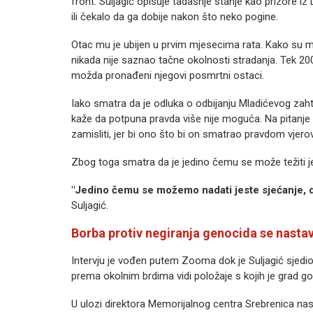
front. Suljagić opisuje tadašnje stanje kao prizore iz 
ili čekalo da ga dobije nakon što neko pogine.
Otac mu je ubijen u prvim mjesecima rata. Kako su mn
nikada nije saznao tačne okolnosti stradanja. Tek 20
možda pronađeni njegovi posmrtni ostaci.
Iako smatra da je odluka o odbijanju Mladićevog zaht
kaže da potpuna pravda više nije moguća. Na pitanje
zamisliti, jer bi ono što bi on smatrao pravdom vjero
Zbog toga smatra da je jedino čemu se može težiti je
"Jedino čemu se možemo nadati jeste sjećanje, da
Suljagić.
Borba protiv negiranja genocida se nastav
Intervju je vođen putem Zooma dok je Suljagić sjedi
prema okolnim brdima vidi položaje s kojih je grad g
U ulozi direktora Memorijalnog centra Srebrenica nast