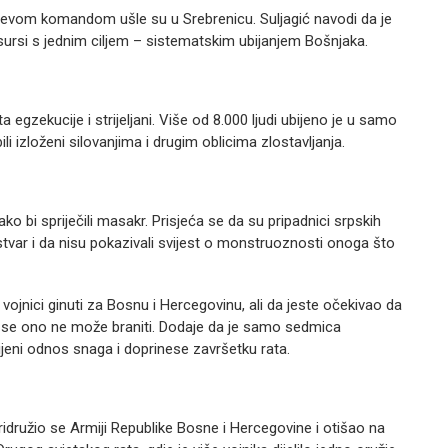
ćevom komandom ušle su u Srebrenicu. Suljagić navodi da je
resursi s jednim ciljem – sistematskim ubijanjem Bošnjaka.
a egzekucije i strijeljani. Više od 8.000 ljudi ubijeno je u samo
ili izloženi silovanjima i drugim oblicima zlostavljanja.
kako bi spriječili masakr. Prisjeća se da su pripadnici srpskih
u stvar i da nisu pokazivali svijest o monstruoznosti onoga što
ojnici ginuti za Bosnu i Hercegovinu, ali da jeste očekivao da
a se ono ne može braniti. Dodaje da je samo sedmica
jeni odnos snaga i doprinese završetku rata.
idružio se Armiji Republike Bosne i Hercegovine i otišao na