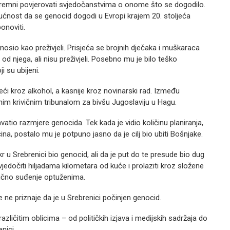
nespremni povjerovati svjedočanstvima o onome što se dogodilo.
ućnost da se genocid dogodi u Evropi krajem 20. stoljeća
onoviti.
nosio kao preživjeli. Prisjeća se brojnih dječaka i muškaraca
ji od njega, ali nisu preživjeli. Posebno mu je bilo teško
i su ubijeni.
ći kroz alkohol, a kasnije kroz novinarski rad. Između
im krivičnim tribunalom za bivšu Jugoslaviju u Hagu.
tio razmjere genocida. Tek kada je vidio količinu planiranja,
čina, postalo mu je potpuno jasno da je cilj bio ubiti Bošnjake.
r u Srebrenici bio genocid, ali da je put do te presude bio dug
svjedočiti hiljadama kilometara od kuće i prolaziti kroz složene
vično suđenje optuženima.
ne priznaje da je u Srebrenici počinjen genocid.
azličitim oblicima – od političkih izjava i medijskih sadržaja do
nici.