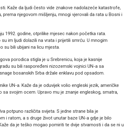
sti. Kaže da ljudi često vide znakove nadolazeće katastrofe,
u, prema njegovom mišljenju, mnogi vjerovali da rata u Bosni i
aju 1992. godine, otprilike mjesec nakon početka rata.
u im ljudi dolazili na vrata i prijetili smrću. U mnogim
 su bili ubijani na licu mjesta.
egova porodica stigla je u Srebrenicu, koja je kasnije
radu su bili raspoređeni nizozemski vojnici UN-a sa
 snage bosanskih Srba držale enklavu pod opsadom.
dnike UN-a. Kaže da je oduvijek volio engleski jezik, američke
dao sa svojim ocem. Upravo mu je znanje engleskog, smatra,
a potpuno različita svijeta. S jedne strane bila je
 i ratom, a s druge život unutar baze UN-a gdje je bilo
 Kaže da je teško mogao pomiriti te dvije stvarnosti i da se ni u