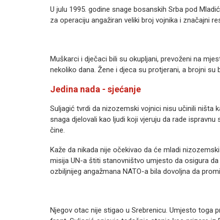
U julu 1995. godine snage bosanskih Srba pod Mladi
za operaciju angažiran veliki broj vojnika i značajni 
Muškarci i dječaci bili su okupljani, prevoženi na mjest
nekoliko dana. Žene i djeca su protjerani, a brojni su b
Jedina nada - sjećanje
Suljagić tvrdi da nizozemski vojnici nisu učinili ništa 
snaga djelovali kao ljudi koji vjeruju da rade ispravn
čine.
Kaže da nikada nije očekivao da će mladi nizozemski v
misija UN-a štiti stanovništvo umjesto da osigura d
ozbiljnijeg angažmana NATO-a bila dovoljna da promi
Njegov otac nije stigao u Srebrenicu. Umjesto toga pr