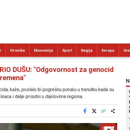
i
Hronika
Ekonomija
Sport
Regija
Evropa
Sve
IO DUŠU: "Odgovornost za genocid
vremena"
N
ida, kaže, poslalo bi pogrešnu poruku u trenutku kada su
naca i dalje prisutni u dijelovima regiona.
Facebook
X
Kopiraj link
Više