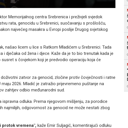
rektor Memorijalnog centra Srebrenica i preživjeli svjedok
ustvu rata, genocidu u Srebrenici, suočavanju s prošlošću,
e nakon najvećeg masakra u Evropi poslije Drugog svjetskog
jak, našao licem u lice s Ratkom Mladićem u Srebrenici. Tada
 i dječaka od žena i djece. Kaže da je to bio trenutak kada je
io susret s čovjekom koji je predvodio operaciju koja će
oživotni zatvor za genocid, zločine protiv čovječnosti i ratne
U maju 2026. Mladić je zatražio prijevremeno puštanje na
gov zahtjev odbio međunarodni sud.
ina ispravna odluka. Prema njegovom mišljenju, za porodice
ih najmilijih, odgovornost za genocid ne može nestati zbog
i protok vremena",
kaže Emir Suljagić, komentirajući odluku