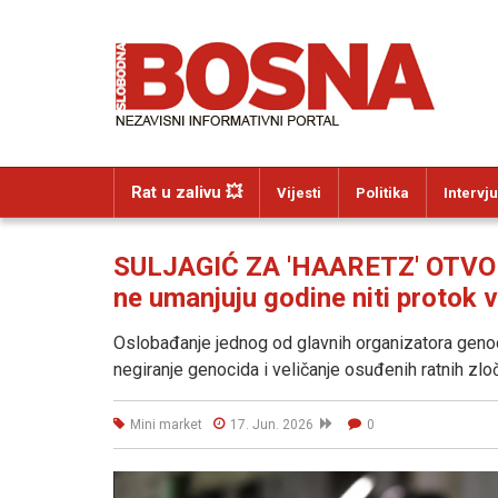
Rat u zalivu 💥
Vijesti
Politika
Intervju
SULJAGIĆ ZA 'HAARETZ' OTVOR
ne umanjuju godine niti protok 
Oslobađanje jednog od glavnih organizatora genoc
negiranje genocida i veličanje osuđenih ratnih zloči
Mini market
17. Jun. 2026
0