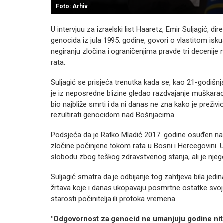
Foto: Arhiv
U intervjuu za izraelski list Haaretz, Emir Suljagić, di
genocida iz jula 1995. godine, govori o vlastitom isk
negiranju zločina i ograničenjima pravde tri decenij
rata.
Suljagić se prisjeća trenutka kada se, kao 21-godišn
je iz neposredne blizine gledao razdvajanje muškaraca
bio najbliže smrti i da ni danas ne zna kako je preživ
rezultirati genocidom nad Bošnjacima.
Podsjeća da je Ratko Mladić 2017. godine osuđen na d
zločine počinjene tokom rata u Bosni i Hercegovini. 
slobodu zbog teškog zdravstvenog stanja, ali je nje
Suljagić smatra da je odbijanje tog zahtjeva bila jed
žrtava koje i danas ukopavaju posmrtne ostatke svoj
starosti počinitelja ili protoka vremena.
"Odgovornost za genocid ne umanjuju godine nit