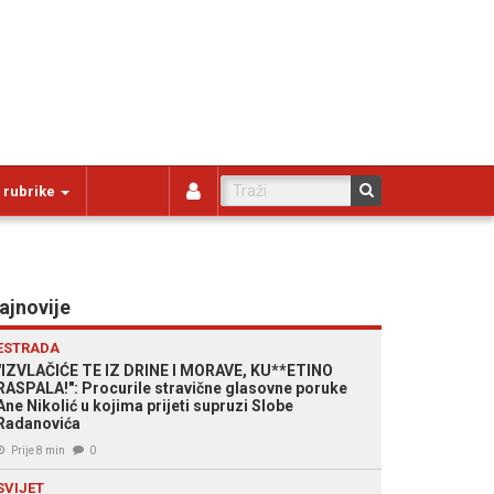
 rubrike
ajnovije
ESTRADA
"IZVLAČIĆE TE IZ DRINE I MORAVE, KU**ETINO
RASPALA!": Procurile stravične glasovne poruke
Ane Nikolić u kojima prijeti supruzi Slobe
Radanovića
Prije 8 min
0
SVIJET