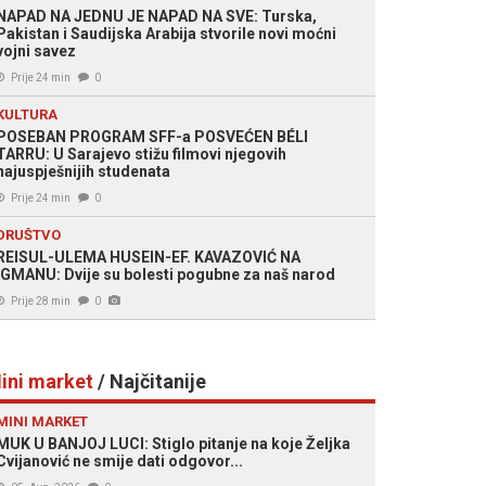
NAPAD NA JEDNU JE NAPAD NA SVE: Turska,
Pakistan i Saudijska Arabija stvorile novi moćni
vojni savez
Prije 24 min
0
KULTURA
POSEBAN PROGRAM SFF-a POSVEĆEN BÉLI
TARRU: U Sarajevo stižu filmovi njegovih
najuspješnijih studenata
Prije 24 min
0
DRUŠTVO
REISUL-ULEMA HUSEIN-EF. KAVAZOVIĆ NA
IGMANU: Dvije su bolesti pogubne za naš narod
Prije 28 min
0
ini market
/ Najčitanije
MINI MARKET
MUK U BANJOJ LUCI: Stiglo pitanje na koje Željka
Cvijanović ne smije dati odgovor...