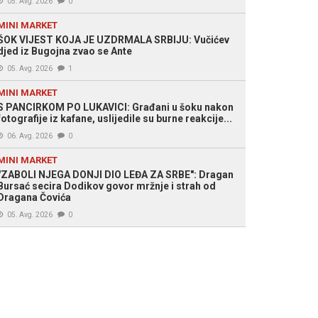
05. Avg. 2026
0
MINI MARKET
ŠOK VIJEST KOJA JE UZDRMALA SRBIJU: Vučićev
djed iz Bugojna zvao se Ante
05. Avg. 2026
1
MINI MARKET
S PANCIRKOM PO LUKAVICI: Građani u šoku nakon
fotografije iz kafane, uslijedile su burne reakcije...
06. Avg. 2026
0
MINI MARKET
"ZABOLI NJEGA DONJI DIO LEĐA ZA SRBE": Dragan
Bursać secira Dodikov govor mržnje i strah od
Dragana Čovića
05. Avg. 2026
0