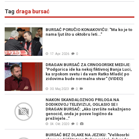
Tag
draga bursać
BURSAĆ PORUČIO KONAKOVIĆU: "Ma ko je to
nama ljut što u oktobru leti..."
17. Apr. 2026
0
DRAGAN BURSAĆ ZA CRNOGORSKE MEDIJE:
"Podgorica ide ka nekoj fiktivnoj Banja Luci,
ka srpskom svetu i da vam Ratko Mladić po
zidovima bude normalna stvar" (VIDEO)
30. Maj 2023
0
NAKON SKANDALOZNOG PRILOGA NA
DODIKOVOJ TELEVIZIJI, OGLASIO SE I
DRAGAN BURSAĆ: „Ako izvršite nekažnjeno
genocid, onda je posve logično da
preživjele…“
04. Okt. 2020
0
BURSAĆ BEZ DLAKE NA JEZIKU: "Velikosrbi