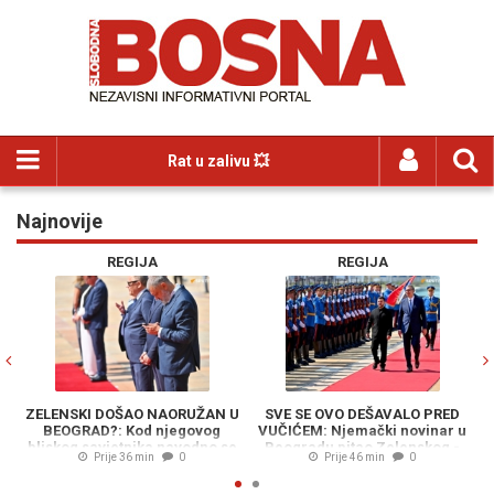
Rat u zalivu 💥
Najnovije
Previous
N
REGIJA
REGIJA
ZELENSKI DOŠAO NAORUŽAN U
SVE SE OVO DEŠAVALO PRED
BEOGRAD?: Kod njegovog
VUČIĆEM: Njemački novinar u
S
bliskog savjetnika navodno se
Beogradu pitao Zelenskog -
Prije 36 min
0
Prije 46 min
0
nalazio pištolj u džepu sakoa
"Kako da ubijemo što više Rusa?"
U
(FOTO)
či