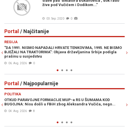
slave pad 'diktatora Đukanovića', dok rado
žive pod Vučićem i Dodikom..."
03. Sep. 2020
0
Portal
/ Najčitanije
Previous
N
REGIJA
IN
"DA 1991. NISMO NAPADALI HRVATE TENKOVIMA, 1995. NE BISMO
PR
BJEŽALI NA TRAKTORIMA": Objava državljanina Srbije podigla
Lu
prašinu u susjedstvu
Mi
06. Avg. 2026
0
Portal
/ Najpopularnije
Previous
N
POLITIKA
VI
OTKUD PARAVOJNE FORMACIJE MUP-a RS U ŠUMAMA KOD
OT
BUGOJNA: Nisu došli u FBiH zbog Aleksandra Vučića, nego...
po
Bi
04. Avg. 2026
8