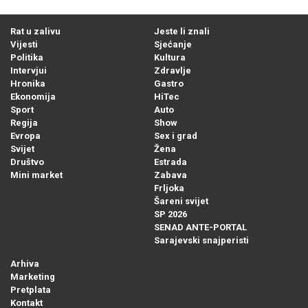
Rat u zalivu
Jeste li znali
Vijesti
Sjećanje
Politika
Kultura
Intervjui
Zdravlje
Hronika
Gastro
Ekonomija
HiTec
Sport
Auto
Regija
Show
Evropa
Sex i grad
Svijet
Žena
Društvo
Estrada
Mini market
Zabava
Frljoka
Šareni svijet
SP 2026
SENAD ANTE-PORTAL
Sarajevski snajperisti
Arhiva
Marketing
Pretplata
Kontakt