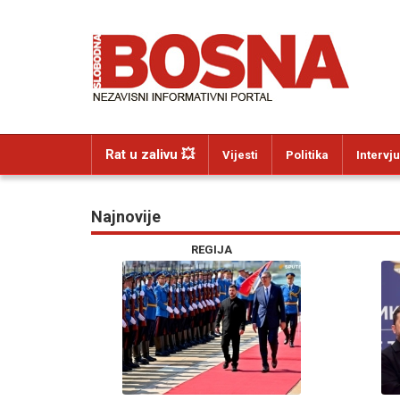
Rat u zalivu 💥
Vijesti
Politika
Intervju
Najnovije
REGIJA