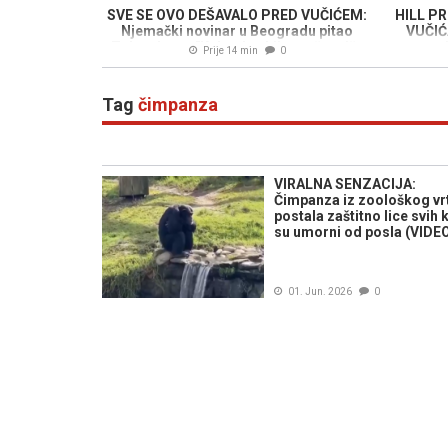
SVE SE OVO DEŠAVALO PRED VUČIĆEM:
HILL P
Njemački novinar u Beogradu pitao
VUČIĆA
Zelenskog - "Kako da ubijemo što više
munic
Prije 14 min
0
Rusa?"
dronovi 
Tag
čimpanza
VIRALNA SENZACIJA:
Čimpanza iz zoološkog vr
postala zaštitno lice svih k
su umorni od posla (VIDE
01. Jun. 2026
0