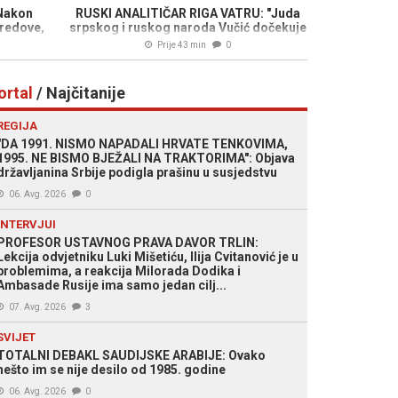
Nakon
RUSKI ANALITIČAR RIGA VATRU: "Juda
 redove,
srpskog i ruskog naroda Vučić dočekuje
eranu
izdahnulog 'predsjednika' Zelenskog u
Prije 43 min
0
Beogradu"
ortal
/ Najčitanije
REGIJA
"DA 1991. NISMO NAPADALI HRVATE TENKOVIMA,
1995. NE BISMO BJEŽALI NA TRAKTORIMA": Objava
državljanina Srbije podigla prašinu u susjedstvu
06. Avg. 2026
0
INTERVJUI
PROFESOR USTAVNOG PRAVA DAVOR TRLIN:
Lekcija odvjetniku Luki Mišetiću, Ilija Cvitanović je u
problemima, a reakcija Milorada Dodika i
Ambasade Rusije ima samo jedan cilj...
07. Avg. 2026
3
SVIJET
TOTALNI DEBAKL SAUDIJSKE ARABIJE: Ovako
nešto im se nije desilo od 1985. godine
06. Avg. 2026
0