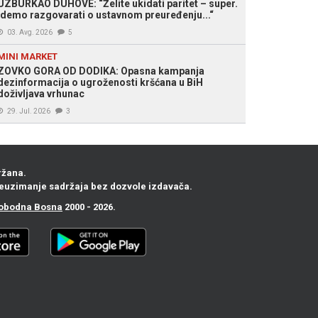
UZBURKAO DUHOVE: “Želite ukidati paritet – super.
Idemo razgovarati o ustavnom preuređenju...“
03. Avg. 2026
5
MINI MARKET
ZOVKO GORA OD DODIKA: Opasna kampanja
dezinformacija o ugroženosti kršćana u BiH
doživljava vrhunac
29. Jul. 2026
3
ržana.
euzimanje sadržaja bez dozvole izdavača.
obodna Bosna
2000 - 2026.