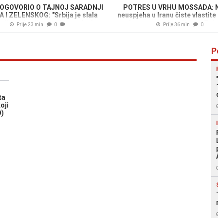
ROGOVORIO O TAJNOJ SARADNJI
POTRES U VRHU MOSSADA: 
 I ZELENSKOG: "Srbija je slala
neuspjeha u Iranu čiste vlastite
iju u Ukrajinu, sada se u igri
plan za rušenje režima u Teh
Prije 23 min
0
Prije 36 min
0
čiju će proizvodnju finansirati..."
propao...
P
ta
oji
O)