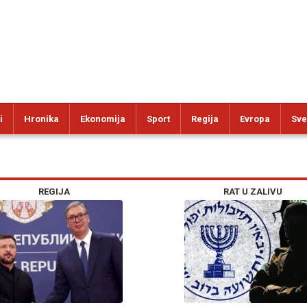
i
Hronika
Ekonomija
Sport
Regija
Evropa
Sve
REGIJA
RAT U ZALIVU