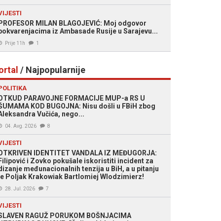
VIJESTI
PROFESOR MILAN BLAGOJEVIĆ: Moj odgovor
pokvarenjacima iz Ambasade Rusije u Sarajevu...
Prije 11h
1
ortal
/ Najpopularnije
POLITIKA
OTKUD PARAVOJNE FORMACIJE MUP-a RS U
ŠUMAMA KOD BUGOJNA: Nisu došli u FBiH zbog
Aleksandra Vučića, nego...
04. Avg. 2026
8
VIJESTI
OTKRIVEN IDENTITET VANDALA IZ MEĐUGORJA:
Filipović i Zovko pokušale iskoristiti incident za
dizanje međunacionalnih tenzija u BiH, a u pitanju
je Poljak Krakowiak Bartlomiej Wlodzimierz!
28. Jul. 2026
7
VIJESTI
SLAVEN RAGUŽ PORUKOM BOŠNJACIMA