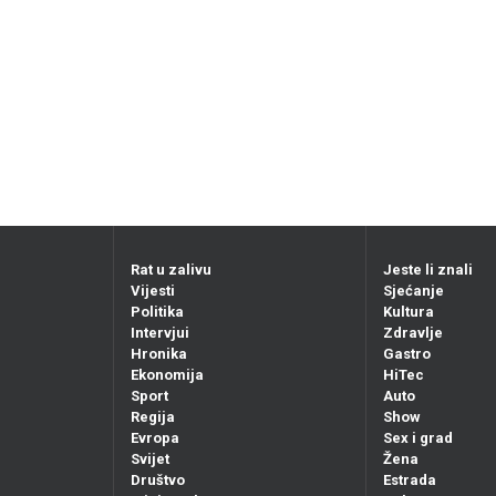
Rat u zalivu
Jeste li znali
Vijesti
Sjećanje
Politika
Kultura
Intervjui
Zdravlje
Hronika
Gastro
Ekonomija
HiTec
Sport
Auto
Regija
Show
Evropa
Sex i grad
Svijet
Žena
Društvo
Estrada