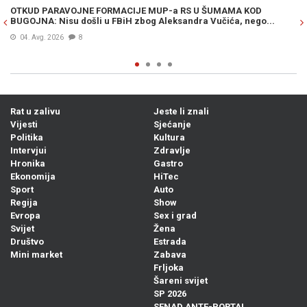
OTKUD PARAVOJNE FORMACIJE MUP-a RS U ŠUMAMA KOD
OT
BUGOJNA: Nisu došli u FBiH zbog Aleksandra Vučića, nego...
po
Bi
04. Avg. 2026
8
Rat u zalivu
Jeste li znali
Vijesti
Sjećanje
Politika
Kultura
Intervjui
Zdravlje
Hronika
Gastro
Ekonomija
HiTec
Sport
Auto
Regija
Show
Evropa
Sex i grad
Svijet
Žena
Društvo
Estrada
Mini market
Zabava
Frljoka
Šareni svijet
SP 2026
SENAD ANTE-PORTAL