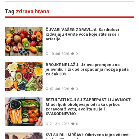
Tag
zdrava hrana
ČUVARI VAŠEG ZDRAVLJA: Kardiolozi
izdvajaju 4 vrste voća koje štite srce i
arterije
10. Jul. 2026
0
BROJKE NE LAŽU: Uz ovu promjenu na
jelovniku rizik od propadanja mozga pada
za čak 30%
07. Jul. 2026
0
REZULTATI KOJI SU ZAPREPASTILI JAVNOST:
Mladi ljudi obolijevaju od raka uprkos
zdravom životu, evo šta su jeli
SVAKODNEVNO
21. Apr. 2026
0
SVI SU BILI MRŠAVI: Otkrivena tajna vitkosti