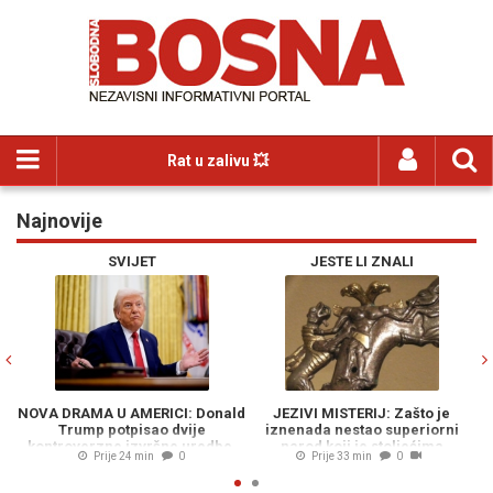
Rat u zalivu 💥
Najnovije
Previous
N
SVIJET
JESTE LI ZNALI
NOVA DRAMA U AMERICI: Donald
JEZIVI MISTERIJ: Zašto je
Trump potpisao dvije
iznenada nestao superiorni
k
kontroverzne izvršne uredbe,
narod koji je stoljećima
Prije 24 min
0
Prije 33 min
0
epilog na sudu...
suvereno vladao...