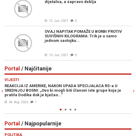
dijetalna, a zapravo deblja
12. Jun. 2021
0
OVAJ NAPITAK POMAŽE U BORBI PROTIV
SUVIŠNIH KILOGRAMA: Trik je u samo
jednom sastojku...
10. Jun. 2021
0
Portal
/ Najčitanije
Previous
N
VIJESTI
PO
REAKCIJA IZ AMERIKE, NAKON UPADA SPECIJALACA RS-a U
ŽE
SREDNJOJ BOSNI: „Ovo bi mogli biti članovi iste grupe koja je
"O
pratila Dodika dok je bježao...“
04. Avg. 2026
1
Portal
/ Najpopularnije
Previous
N
POLITIKA
VI