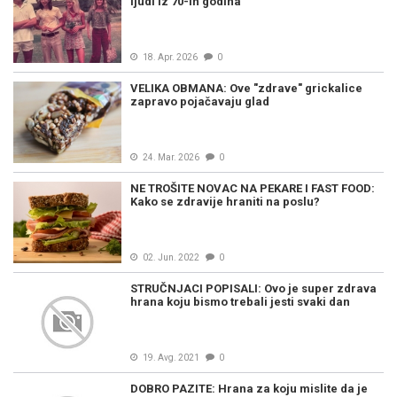
ljudi iz 70-ih godina
18. Apr. 2026
0
VELIKA OBMANA: Ove "zdrave" grickalice
zapravo pojačavaju glad
24. Mar. 2026
0
NE TROŠITE NOVAC NA PEKARE I FAST FOOD:
Kako se zdravije hraniti na poslu?
02. Jun. 2022
0
STRUČNJACI POPISALI: Ovo je super zdrava
hrana koju bismo trebali jesti svaki dan
19. Avg. 2021
0
DOBRO PAZITE: Hrana za koju mislite da je