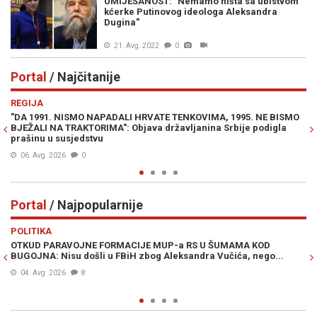
UMIJEŠANOST: "Nemamo ništa sa ubistvom
kćerke Putinovog ideologa Aleksandra
Dugina"
21. Avg. 2022
0
Portal
/ Najčitanije
Previous
N
REGIJA
E
"DA 1991. NISMO NAPADALI HRVATE TENKOVIMA, 1995. NE BISMO
JE
BJEŽALI NA TRAKTORIMA": Objava državljanina Srbije podigla
IZ
prašinu u susjedstvu
06. Avg. 2026
0
Portal
/ Najpopularnije
Previous
N
POLITIKA
VI
OTKUD PARAVOJNE FORMACIJE MUP-a RS U ŠUMAMA KOD
OT
BUGOJNA: Nisu došli u FBiH zbog Aleksandra Vučića, nego...
po
Bi
04. Avg. 2026
8