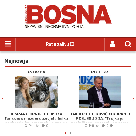
Rat u zalivu 💥
Najnovije
Previous
N
ESTRADA
POLITIKA
DRAMA U CRNOJ GORI: Tea
BAKIR IZETBEGOVIĆ SIGURAN U
P
Tairović s mužem doživjela tešku
POBJEDU SDA: "Trojka je
saobraćajku, automobil potpuno
prekrižena, napravili su samo
k
Prije 6h
0
Prije 6h
0
havarisan
belaj"