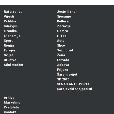
Rat u zalivu
Jeste li znali
Vijesti
Sjećanje
Politika
Kultura
Intervjui
Zdravlje
Hronika
Gastro
Ekonomija
HiTec
Sport
Auto
Regija
Show
Evropa
Sex i grad
Svijet
Žena
Društvo
Estrada
Mini market
Zabava
Frljoka
Šareni svijet
SP 2026
SENAD ANTE-PORTAL
Sarajevski snajperisti
Arhiva
Marketing
Pretplata
Kontakt