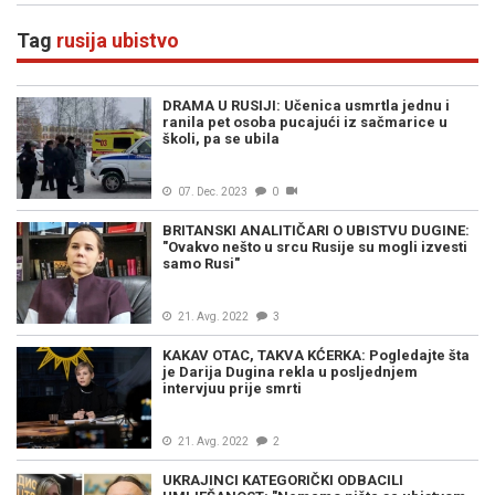
Tag
rusija ubistvo
DRAMA U RUSIJI: Učenica usmrtla jednu i
ranila pet osoba pucajući iz sačmarice u
školi, pa se ubila
07. Dec. 2023
0
BRITANSKI ANALITIČARI O UBISTVU DUGINE:
"Ovakvo nešto u srcu Rusije su mogli izvesti
samo Rusi"
21. Avg. 2022
3
KAKAV OTAC, TAKVA KĆERKA: Pogledajte šta
je Darija Dugina rekla u posljednjem
intervjuu prije smrti
21. Avg. 2022
2
UKRAJINCI KATEGORIČKI ODBACILI