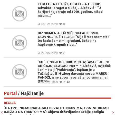
TEGELTIJA TE TUŽI, TEGELTIJA TI SUDI:
Advokat Feraget o slučaju Alešević - "U
karijeri koja traje od 1990. godine, nikad
nisam..."
06. Dec. 2020
0
BIZNISMEN ALEŠEVIĆ POSLAO PISMO
GLAVNOJ TUŽITELJICI: "Nije li Vas sramota?
Do kada ćemo mi, građani, čekati na
hapšenje krupnih riba…"
23. Nov. 2020
2
"SB" U POSJEDU DOKUMENTA; "AVAZ" JE, PO
OBIČAJU, SLAGAO: Nermin Alešević, svjedok
i snimatelj "Potkivanja", ispitan je u
Tužilaštvu BiH zbog davanja novca MARKU
PANDŽI, a ne zbog neovlaštenog snimanja!
(FOTO)
27. Avg. 2020
2
Portal
/ Najčitanije
Previous
N
REGIJA
E
"DA 1991. NISMO NAPADALI HRVATE TENKOVIMA, 1995. NE BISMO
JE
BJEŽALI NA TRAKTORIMA": Objava državljanina Srbije podigla
IZ