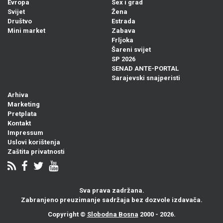
Evropa
Sex i grad
Svijet
Žena
Društvo
Estrada
Mini market
Zabava
Frljoka
Šareni svijet
SP 2026
SENAD ANTE-PORTAL
Sarajevski snajperisti
Arhiva
Marketing
Pretplata
Kontakt
Impressum
Uslovi korištenja
Zaštita privatnosti
Sva prava zadržana.
Zabranjeno preuzimanje sadržaja bez dozvole izdavača.
Copyright ©
Slobodna Bosna
2000 - 2026.