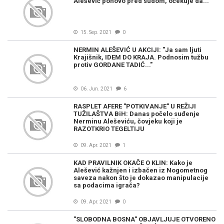
Alešević ponovo pred sudom, očekuje da...
15. Sep. 2021
0
NERMIN ALEŠEVIĆ U AKCIJI: "Ja sam ljuti
Krajišnik, IDEM DO KRAJA. Podnosim tužbu
protiv GORDANE TADIĆ..."
06. Jun. 2021
6
RASPLET AFERE "POTKIVANJE" U REŽIJI
TUŽILAŠTVA BiH: Danas počelo suđenje
Nerminu Aleševiću, čovjeku koji je
RAZOTKRIO TEGELTIJU
09. Apr. 2021
1
KAD PRAVILNIK OKAČE O KLIN: Kako je
Alešević kažnjen i izbačen iz Nogometnog
saveza nakon što je dokazao manipulacije
sa podacima igrača?
09. Apr. 2021
0
"SLOBODNA BOSNA" OBJAVLJUJE OTVORENO