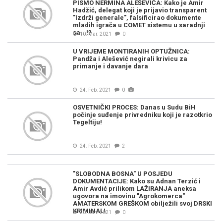
PISMO NERMINA ALEŠEVIĆA: Kako je Amir
Hadžić, delegat koji je prijavio transparent
"Izdrži generale", falsificirao dokumente
mladih igrača u COMET sistemu u saradnji
sa...!?
10. Mar. 2021
0
U VRIJEME MONTIRANIH OPTUŽNICA:
Pandža i Alešević negirali krivicu za
primanje i davanje dara
24. Feb. 2021
0
OSVETNIČKI PROCES: Danas u Sudu BiH
počinje suđenje privredniku koji je razotkrio
Tegeltiju!
24. Feb. 2021
2
"SLOBODNA BOSNA" U POSJEDU
DOKUMENTACIJE: Kako su Adnan Terzić i
Amir Avdić prilikom LAŽIRANJA aneksa
ugovora na imovinu "Agrokomerca"
AMATERSKOM GREŠKOM obilježili svoj DRSKI
KRIMINAL!
20. Jan. 2021
0