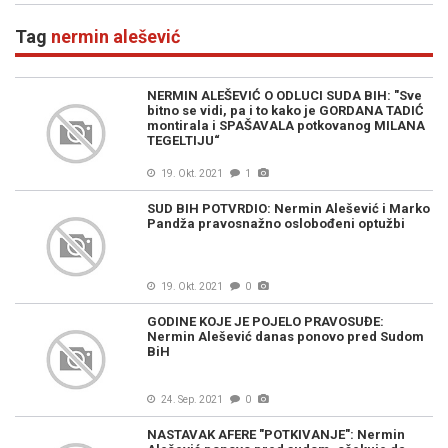
Tag
nermin alešević
NERMIN ALEŠEVIĆ O ODLUCI SUDA BIH: "Sve
bitno se vidi, pa i to kako je GORDANA TADIĆ
montirala i SPAŠAVALA potkovanog MILANA
TEGELTIJU“
19. Okt. 2021
1
SUD BIH POTVRDIO: Nermin Alešević i Marko
Pandža pravosnažno oslobođeni optužbi
19. Okt. 2021
0
GODINE KOJE JE POJELO PRAVOSUĐE:
Nermin Alešević danas ponovo pred Sudom
BiH
24. Sep. 2021
0
NASTAVAK AFERE "POTKIVANJE": Nermin