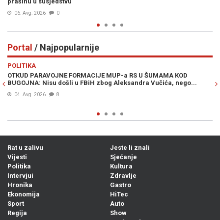
prašinu u susjedstvu
06. Avg. 2026
0
Portal
/ Najpopularnije
Previous
N
POLITIKA
VI
OTKUD PARAVOJNE FORMACIJE MUP-a RS U ŠUMAMA KOD
OT
BUGOJNA: Nisu došli u FBiH zbog Aleksandra Vučića, nego...
po
Bi
04. Avg. 2026
8
Rat u zalivu
Jeste li znali
Vijesti
Sjećanje
Politika
Kultura
Intervjui
Zdravlje
Hronika
Gastro
Ekonomija
HiTec
Sport
Auto
Regija
Show