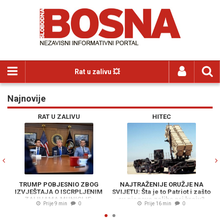
Rat u zalivu 💥
Najnovije
Previous
N
RAT U ZALIVU
HITEC
TRUMP POBJESNIO ZBOG
NAJTRAŽENIJE ORUŽJE NA
IZVJEŠTAJA O ISCRPLJENIM
SVIJETU: Šta je to Patriot i zašto
L
ZALIHAMA MUNICIJE:
su njegove zalihe pri kraju?
Prije 9 min
0
Prije 16 min
0
Predsjednik SAD-a vjeruje da ga
to slabi u pregovorima s Iranom