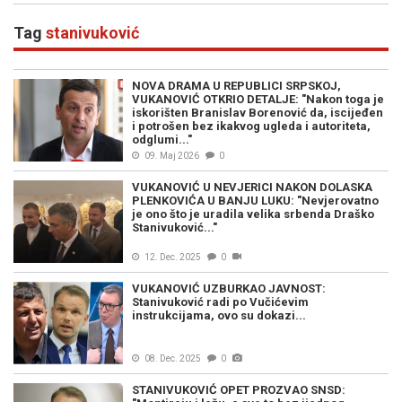
Tag
stanivuković
NOVA DRAMA U REPUBLICI SRPSKOJ,
VUKANOVIĆ OTKRIO DETALJE: "Nakon toga je
iskorišten Branislav Borenović da, iscijeđen
i potrošen bez ikakvog ugleda i autoriteta,
odglumi..."
09. Maj 2026
0
VUKANOVIĆ U NEVJERICI NAKON DOLASKA
PLENKOVIĆA U BANJU LUKU: "Nevjerovatno
je ono što je uradila velika srbenda Draško
Stanivuković..."
12. Dec. 2025
0
VUKANOVIĆ UZBURKAO JAVNOST:
Stanivuković radi po Vučićevim
instrukcijama, ovo su dokazi...
08. Dec. 2025
0
STANIVUKOVIĆ OPET PROZVAO SNSD: