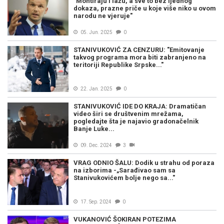
"Montiraju i lažu, a sve to bez ijednog
dokaza, prazne priče u koje više niko u ovom
narodu ne vjeruje"
05. Jun. 2025
0
STANIVUKOVIĆ ZA CENZURU: "Emitovanje
takvog programa mora biti zabranjeno na
teritoriji Republike Srpske..."
22. Jan. 2025
0
STANIVUKOVIĆ IDE DO KRAJA: Dramatičan
video širi se društvenim mrežama,
pogledajte šta je najavio gradonačelnik
Banje Luke...
09. Dec. 2024
3
VRAG ODNIO ŠALU: Dodik u strahu od poraza
na izborima -„Sarađivao sam sa
Stanivukovićem bolje nego sa..."
17. Sep. 2024
0
VUKANOVIĆ ŠOKIRAN POTEZIMA