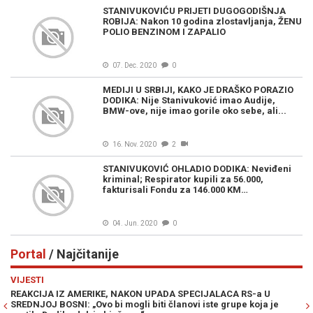
STANIVUKOVIĆU PRIJETI DUGOGODIŠNJA
ROBIJA: Nakon 10 godina zlostavljanja, ŽENU
POLIO BENZINOM I ZAPALIO
07. Dec. 2020
0
MEDIJI U SRBIJI, KAKO JE DRAŠKO PORAZIO
DODIKA: Nije Stanivuković imao Audije,
BMW-ove, nije imao gorile oko sebe, ali...
16. Nov. 2020
2
STANIVUKOVIĆ OHLADIO DODIKA: Neviđeni
kriminal; Respirator kupili za 56.000,
fakturisali Fondu za 146.000 KM…
04. Jun. 2020
0
Portal
/ Najčitanije
Previous
N
VIJESTI
PO
REAKCIJA IZ AMERIKE, NAKON UPADA SPECIJALACA RS-a U
ŽE
SREDNJOJ BOSNI: „Ovo bi mogli biti članovi iste grupe koja je
"O