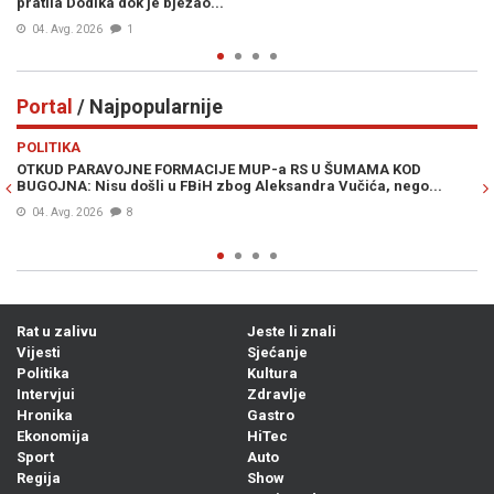
pratila Dodika dok je bježao...“
04. Avg. 2026
1
Portal
/ Najpopularnije
Previous
N
POLITIKA
VI
OTKUD PARAVOJNE FORMACIJE MUP-a RS U ŠUMAMA KOD
OT
BUGOJNA: Nisu došli u FBiH zbog Aleksandra Vučića, nego...
po
Bi
04. Avg. 2026
8
Rat u zalivu
Jeste li znali
Vijesti
Sjećanje
Politika
Kultura
Intervjui
Zdravlje
Hronika
Gastro
Ekonomija
HiTec
Sport
Auto
Regija
Show