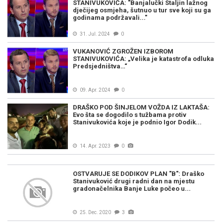
STANIVUKOVIĆA: "Banjalučki Staljin lažnog
dječijeg osmjeha, šutnuo u tur sve koji su ga
godinama podržavali..."
31. Jul. 2024
0
VUKANOVIĆ ZGROŽEN IZBOROM
STANIVUKOVIĆA: „Velika je katastrofa odluka
Predsjedništva…“
09. Apr. 2024
0
DRAŠKO POD ŠINJELOM VOŽDA IZ LAKTAŠA:
Evo šta se dogodilo s tužbama protiv
Stanivukovića koje je podnio Igor Dodik...
14. Apr. 2023
0
OSTVARUJE SE DODIKOV PLAN "B": Draško
Stanivuković drugi radni dan na mjestu
gradonačelnika Banje Luke počeo u...
25. Dec. 2020
3