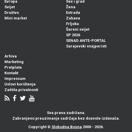
Evropa
Sex i grad
Svijet
Žena
Društvo
Estrada
Mini market
Zabava
Frljoka
Šareni svijet
SP 2026
SENAD ANTE-PORTAL
Sarajevski snajperisti
Arhiva
Marketing
Pretplata
Kontakt
Impressum
Uslovi korištenja
Zaštita privatnosti
Sva prava zadržana.
Zabranjeno preuzimanje sadržaja bez dozvole izdavača.
Copyright ©
Slobodna Bosna
2000 - 2026.