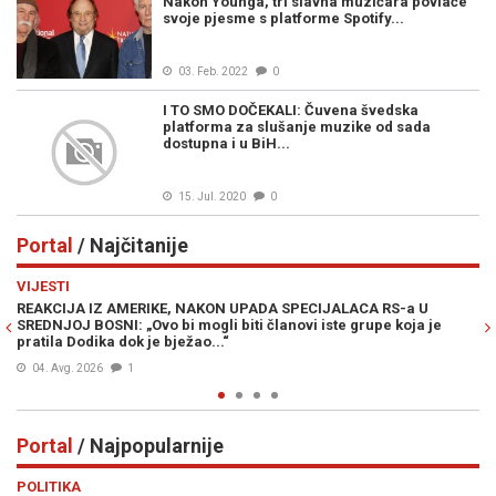
Nakon Younga, tri slavna muzičara povlače
svoje pjesme s platforme Spotify...
03. Feb. 2022
0
I TO SMO DOČEKALI: Čuvena švedska
platforma za slušanje muzike od sada
dostupna i u BiH...
15. Jul. 2020
0
Portal
/ Najčitanije
Previous
N
VIJESTI
PO
REAKCIJA IZ AMERIKE, NAKON UPADA SPECIJALACA RS-a U
ŽE
SREDNJOJ BOSNI: „Ovo bi mogli biti članovi iste grupe koja je
"O
pratila Dodika dok je bježao...“
04. Avg. 2026
1
Portal
/ Najpopularnije
Previous
N
POLITIKA
VI