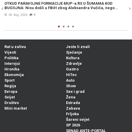
OTKUD PARAVOJNE FORMACIJE MUP-a RS U ŠUMAMA KOD
OT
BUGOJNA: Nisu došli u FBiH zbog Aleksandra Vučića, nego...
po
Bi
04. Avg. 2026
8
Rat u zalivu
Jeste li znali
Vijesti
Sjećanje
Politika
Kultura
Intervjui
Zdravlje
Hronika
Gastro
Ekonomija
HiTec
Sport
Auto
Regija
Show
Evropa
Sex i grad
Svijet
Žena
Društvo
Estrada
Mini market
Zabava
Frljoka
Šareni svijet
SP 2026
SENAD ANTE-PORTAL