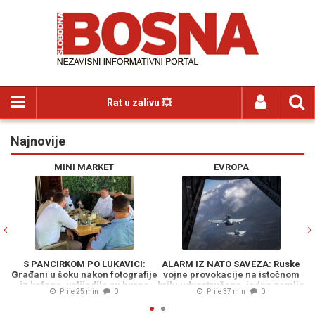
Rat u zalivu 💥
Najnovije
Previous
N
MINI MARKET
EVROPA
S PANCIRKOM PO LUKAVICI:
ALARM IZ NATO SAVEZA: Ruske
Građani u šoku nakon fotografije
vojne provokacije na istočnom
a
iz kafane, uslijedile su burne
krilu udvostručene, jedna zemlja
Prije 25 min
0
Prije 37 min
0
reakcije...
na udaru...
go