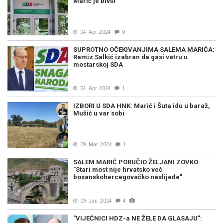
Marić je bivši
04. Apr. 2024
0
SUPROTNO OČEKIVANJIMA SALEMA MARIĆA:
Ramiz Salkić izabran da gasi vatru u
mostarskoj SDA
04. Apr. 2024
1
IZBORI U SDA HNK: Marić i Šuta idu u baraž,
Mušić u var sobi
09. Mar. 2024
1
SALEM MARIĆ PORUČIO ŽELJANI ZOVKO:
"Stari most nije hrvatsko već
bosanskohercegovačko naslijeđe"
09. Jan. 2024
4
"VIJEĆNICI HDZ-a NE ŽELE DA GLASAJU":