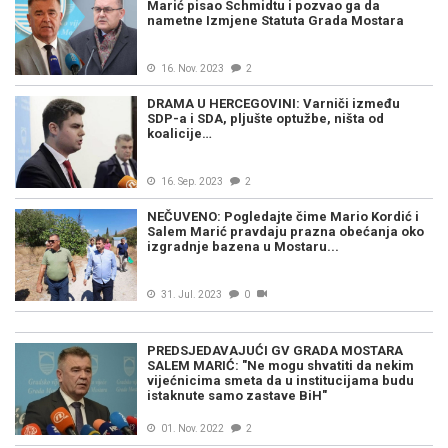
Marić pisao Schmidtu i pozvao ga da
nametne Izmjene Statuta Grada Mostara
16. Nov. 2023
2
DRAMA U HERCEGOVINI: Varniči između
SDP-a i SDA, pljušte optužbe, ništa od
koalicije…
16. Sep. 2023
2
NEČUVENO: Pogledajte čime Mario Kordić i
Salem Marić pravdaju prazna obećanja oko
izgradnje bazena u Mostaru...
31. Jul. 2023
0
PREDSJEDAVAJUĆI GV GRADA MOSTARA
SALEM MARIĆ: "Ne mogu shvatiti da nekim
vijećnicima smeta da u institucijama budu
istaknute samo zastave BiH"
01. Nov. 2022
2