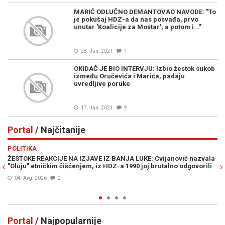
MARIĆ ODLUČNO DEMANTOVAO NAVODE: "To
je pokušaj HDZ-a da nas posvađa, prvo
unutar 'Koalicije za Mostar', a potom i..."
28. Jan. 2021
1
OKIDAČ JE BIO INTERVJU: Izbio žestok sukob
između Oručevića i Marića, padaju
uvredljive poruke
17. Jan. 2021
9
Portal
/ Najčitanije
Previous
N
POLITIKA
E
ŽESTOKE REAKCIJE NA IZJAVE IZ BANJA LUKE: Cvijanović nazvala
JE
"Oluju" etničkim čišćenjem, iz HDZ-a 1990 joj brutalno odgovorili
IZ
04. Avg. 2026
2
Portal
/ Najpopularnije