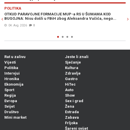
Previous
N
POLITIKA
VI
OTKUD PARAVOJNE FORMACIJE MUP-a RS U ŠUMAMA KOD
OT
BUGOJNA: Nisu došli u FBiH zbog Aleksandra Vučića, nego...
po
Bi
04. Avg. 2026
8
Rat u zalivu
Jeste li znali
Vijesti
Sjećanje
Politika
Kultura
Intervjui
Zdravlje
Hronika
Gastro
Ekonomija
HiTec
Sport
Auto
Regija
Show
Evropa
Sex i grad
Svijet
Žena
Društvo
Estrada
Mini market
Zabava
Frljoka
Šareni svijet