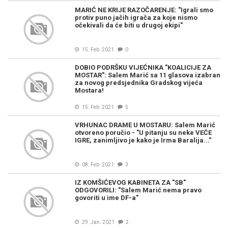
MARIĆ NE KRIJE RAZOČARENJE: "Igrali smo
protiv puno jačih igrača za koje nismo
očekivali da će biti u drugoj ekipi"
15. Feb. 2021
0
DOBIO PODRŠKU VIJEĆNIKA "KOALICIJE ZA
MOSTAR": Salem Marić sa 11 glasova izabran
za novog predsjednika Gradskog vijeća
Mostara!
15. Feb. 2021
5
VRHUNAC DRAME U MOSTARU: Salem Marić
otvoreno poručio - "U pitanju su neke VEĆE
IGRE, zanimljivo je kako je Irma Baralija..."
08. Feb. 2021
3
IZ KOMŠIĆEVOG KABINETA ZA "SB"
ODGOVORILI: "Salem Marić nema pravo
govoriti u ime DF-a"
29. Jan. 2021
2