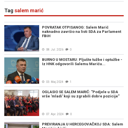
graniče sa svakom
elementarnom pristojnošću..."
Tag
salem marić
POVRATAK OTPISANOG: Salem Marić
naknadno završio na listi SDA za Parlament
FBiH
08. Jul. 2026
0
BURNO U MOSTARU: Pljušte tužbe i optužbe -
Iz HNK odgovorili Salemu Mariću...
03. Maj 2024
1
OGLASIO SE SALEM MARIĆ: "Podjele u SDA
vrše 'mladi' koji su zgrabili dobre pozicije"
07. Apr. 2024
0
PREVIRANJA U HERCEGOVAČKOJ SDA: Salem