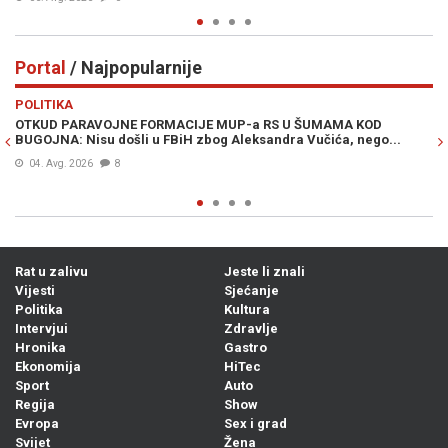
Portal
/ Najpopularnije
Previous
N
POLITIKA
VI
OTKUD PARAVOJNE FORMACIJE MUP-a RS U ŠUMAMA KOD
OT
BUGOJNA: Nisu došli u FBiH zbog Aleksandra Vučića, nego...
po
Bi
04. Avg. 2026
8
Rat u zalivu
Jeste li znali
Vijesti
Sjećanje
Politika
Kultura
Intervjui
Zdravlje
Hronika
Gastro
Ekonomija
HiTec
Sport
Auto
Regija
Show
Evropa
Sex i grad
Svijet
Žena