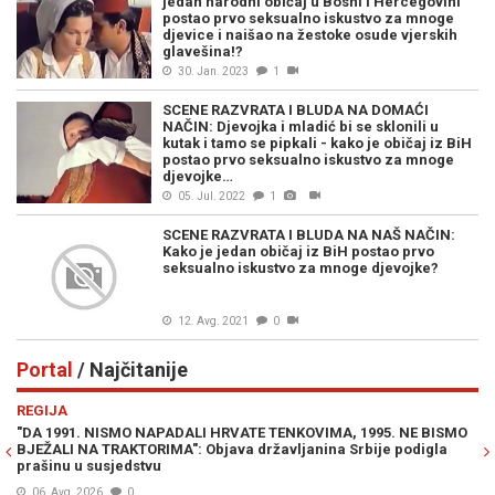
jedan narodni običaj u Bosni i Hercegovini
postao prvo seksualno iskustvo za mnoge
djevice i naišao na žestoke osude vjerskih
glavešina!?
30. Jan. 2023
1
SCENE RAZVRATA I BLUDA NA DOMAĆI
NAČIN: Djevojka i mladić bi se sklonili u
kutak i tamo se pipkali - kako je običaj iz BiH
postao prvo seksualno iskustvo za mnoge
djevojke…
05. Jul. 2022
1
SCENE RAZVRATA I BLUDA NA NAŠ NAČIN:
Kako je jedan običaj iz BiH postao prvo
seksualno iskustvo za mnoge djevojke?
12. Avg. 2021
0
Portal
/ Najčitanije
Previous
N
REGIJA
E
"DA 1991. NISMO NAPADALI HRVATE TENKOVIMA, 1995. NE BISMO
JE
BJEŽALI NA TRAKTORIMA": Objava državljanina Srbije podigla
IZ
prašinu u susjedstvu
06. Avg. 2026
0