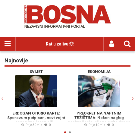
Rat u zalivu 💥
Najnovije
Previous
N
SVIJET
EKONOMIJA
ERDOGAN OTKRIO KARTE:
PREOKRET NA NAFTNIM
N
Sporazum potpisan, novi vojni
TRŽIŠTIMA: Nakon naglog
če
savez ima jasan cilj...
poskupljenja, cijene nafte danas
Prije 30 min
0
Prije 40 min
0
iznose..