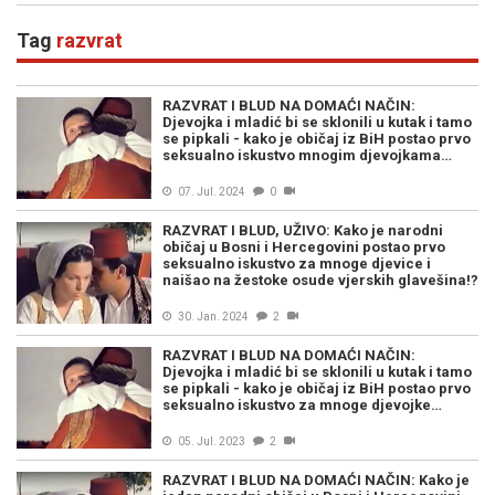
Tag
razvrat
RAZVRAT I BLUD NA DOMAĆI NAČIN:
Djevojka i mladić bi se sklonili u kutak i tamo
se pipkali - kako je običaj iz BiH postao prvo
seksualno iskustvo mnogim djevojkama…
07. Jul. 2024
0
RAZVRAT I BLUD, UŽIVO: Kako je narodni
običaj u Bosni i Hercegovini postao prvo
seksualno iskustvo za mnoge djevice i
naišao na žestoke osude vjerskih glavešina!?
30. Jan. 2024
2
RAZVRAT I BLUD NA DOMAĆI NAČIN:
Djevojka i mladić bi se sklonili u kutak i tamo
se pipkali - kako je običaj iz BiH postao prvo
seksualno iskustvo za mnoge djevojke…
05. Jul. 2023
2
RAZVRAT I BLUD NA DOMAĆI NAČIN: Kako je