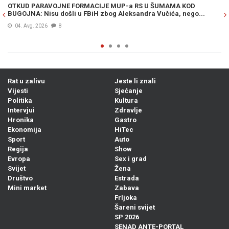
OTKUD PARAVOJNE FORMACIJE MUP-a RS U ŠUMAMA KOD
OT
BUGOJNA: Nisu došli u FBiH zbog Aleksandra Vučića, nego...
po
Bi
04. Avg. 2026
8
Rat u zalivu
Jeste li znali
Vijesti
Sjećanje
Politika
Kultura
Intervjui
Zdravlje
Hronika
Gastro
Ekonomija
HiTec
Sport
Auto
Regija
Show
Evropa
Sex i grad
Svijet
Žena
Društvo
Estrada
Mini market
Zabava
Frljoka
Šareni svijet
SP 2026
SENAD ANTE-PORTAL