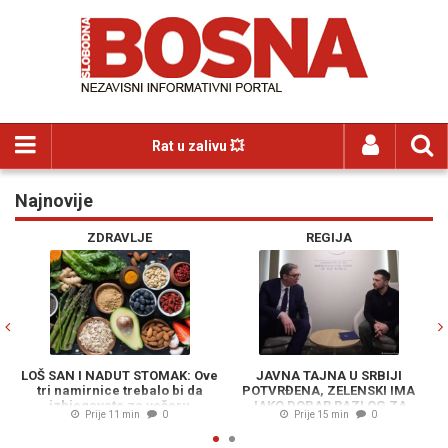
Rat u zalivu 💥
Najnovije
Previous
N
ZDRAVLJE
REGIJA
LOŠ SAN I NADUT STOMAK: Ove
JAVNA TAJNA U SRBIJI
N
tri namirnice trebalo bi da
POTVRĐENA, ZELENSKI IMA
U
izbjegavate za večeru
JAKO DOBAR RAZLOG ZA
Prije 11 min
0
Prije 15 min
0
DOLAZAK: "Već se obilaze
lokacije..."