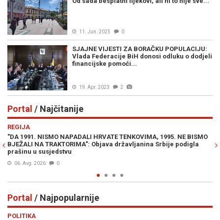
Od sada besplatni lijekovi, ali ni to nije sve...
11. Jun. 2025
0
SJAJNE VIJESTI ZA BORAČKU POPULACIJU:
Vlada Federacije BiH donosi odluku o dodjeli
financijske pomoći...
19. Apr. 2023
2
Portal
/ Najčitanije
Previous
N
REGIJA
E
"DA 1991. NISMO NAPADALI HRVATE TENKOVIMA, 1995. NE BISMO
JE
BJEŽALI NA TRAKTORIMA": Objava državljanina Srbije podigla
IZ
prašinu u susjedstvu
06. Avg. 2026
0
Portal
/ Najpopularnije
Previous
N
POLITIKA
VI