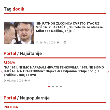
Tag
dodik
SIN RATNOG ZLOČINCA ČVRSTO STAO UZ
VOŽDA IZ LAKTAŠA: „Oni žele da se otarase
Milorada Dodika, jer je…“
26. Feb. 2024
1
Portal
/ Najčitanije
Previous
N
REGIJA
IN
"DA 1991. NISMO NAPADALI HRVATE TENKOVIMA, 1995. NE BISMO
PR
BJEŽALI NA TRAKTORIMA": Objava državljanina Srbije podigla
Lu
prašinu u susjedstvu
Mi
06. Avg. 2026
0
Portal
/ Najpopularnije
Previous
N
POLITIKA
VI