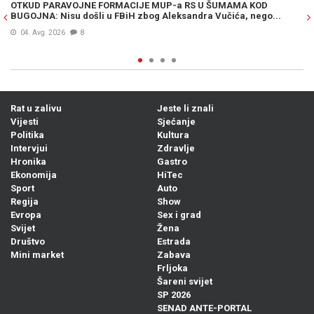
OTKUD PARAVOJNE FORMACIJE MUP-a RS U ŠUMAMA KOD
OT
BUGOJNA: Nisu došli u FBiH zbog Aleksandra Vučića, nego...
po
Bi
04. Avg. 2026
8
Rat u zalivu
Jeste li znali
Vijesti
Sjećanje
Politika
Kultura
Intervjui
Zdravlje
Hronika
Gastro
Ekonomija
HiTec
Sport
Auto
Regija
Show
Evropa
Sex i grad
Svijet
Žena
Društvo
Estrada
Mini market
Zabava
Frljoka
Šareni svijet
SP 2026
SENAD ANTE-PORTAL