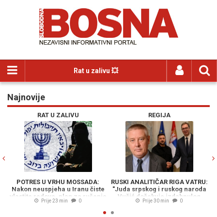
Rat u zalivu 💥
Najnovije
Previous
N
RAT U ZALIVU
REGIJA
POTRES U VRHU MOSSADA:
RUSKI ANALITIČAR RIGA VATRU:
Nakon neuspjeha u Iranu čiste
"Juda srpskog i ruskog naroda
po
vlastite redove, plan za rušenje
Vučić dočekuje izdahnulog
Prije 23 min
0
Prije 30 min
0
režima u Teheranu propao...
'predsjednika' Zelenskog u
Beogradu"