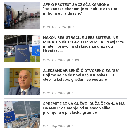
AFP O PROTESTU VOZAČA KAMIONA:
"Balkanske ekonomije su gubile oko 100
miliona eura dnevno"
24. Mar. 2026
0
NAKON REGISTRACIJE U EES SISTEMU NE
MORATE VIŠE IZLAZITI IZ VOZILA: Provjerite
imate li pravo na olakšice za ulazak u
Hrvatsku...
27. Okt. 2025
0
ALEKSANDAR SENIČIĆ OTVORENO ZA "SB":
Bojimo se da će novi način ulaska u EU
stvoriti kolaps, građani se već žale
21. Okt. 2025
0
SPREMITE SE NA GUŽVE I DUŽA ČEKANJA NA
GRANICI: Za manje od mjesec velika
promjena u prelasku granice
15. Sep. 2025
0