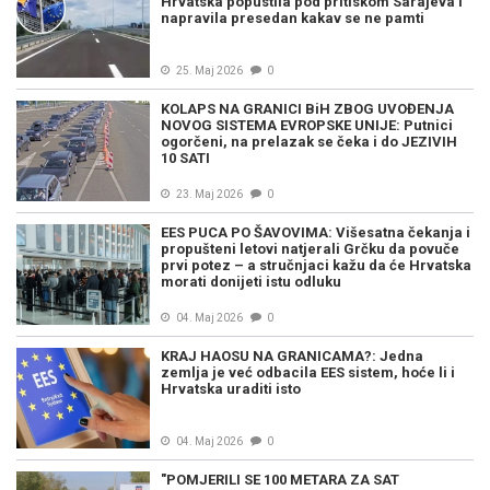
Hrvatska popustila pod pritiskom Sarajeva i
napravila presedan kakav se ne pamti
25. Maj 2026
0
KOLAPS NA GRANICI BiH ZBOG UVOĐENJA
NOVOG SISTEMA EVROPSKE UNIJE: Putnici
ogorčeni, na prelazak se čeka i do JEZIVIH
10 SATI
23. Maj 2026
0
EES PUCA PO ŠAVOVIMA: Višesatna čekanja i
propušteni letovi natjerali Grčku da povuče
prvi potez – a stručnjaci kažu da će Hrvatska
morati donijeti istu odluku
04. Maj 2026
0
KRAJ HAOSU NA GRANICAMA?: Jedna
zemlja je već odbacila EES sistem, hoće li i
Hrvatska uraditi isto
04. Maj 2026
0
"POMJERILI SE 100 METARA ZA SAT