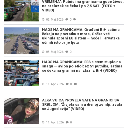
VREMENA": Putnici na granicama gube živce,
na prelazak se čeka i po 7,5 SATI (FOTO +
VIDEO)
03. Maj 2026
0
HAOS NA GRANICAMA: Građani BiH satima
čekaju na povratku s mora, Grčka već
ukinula sporni EU sistem – hoće li Hrvatska
učiniti isto prije ljeta
03. Maj 2026
0
HAOS NA GRANICAMA: EES sistem stupio na
snagu — avion poletio bez 51 putnika, satima
se čeka na granici na izlaz iz BiH (VIDEO)
11. Apr. 2026
0
ALKA VUICA PROVELA SATE NA GRANICI SA
SRBIJOM: "Živjela sam u divnoj zemlji, zvala
se Jugoslavija" (VIDEO)
11. Apr. 2026
0