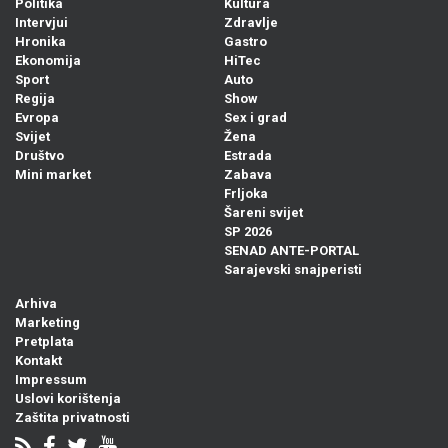
Politika
Kultura
Intervjui
Zdravlje
Hronika
Gastro
Ekonomija
HiTec
Sport
Auto
Regija
Show
Evropa
Sex i grad
Svijet
Žena
Društvo
Estrada
Mini market
Zabava
Frljoka
Šareni svijet
SP 2026
SENAD ANTE-PORTAL
Sarajevski snajperisti
Arhiva
Marketing
Pretplata
Kontakt
Impressum
Uslovi korištenja
Zaštita privatnosti