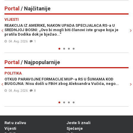
Portal
/ Najčitanije
Previous
N
VIJESTI
PO
REAKCIJA IZ AMERIKE, NAKON UPADA SPECIJALACA RS-a U
ŽE
SREDNJOJ BOSNI: „Ovo bi mogli biti članovi iste grupe koja je
"O
pratila Dodika dok je bježao...“
04. Avg. 2026
1
Portal
/ Najpopularnije
Previous
N
POLITIKA
VI
OTKUD PARAVOJNE FORMACIJE MUP-a RS U ŠUMAMA KOD
OT
BUGOJNA: Nisu došli u FBiH zbog Aleksandra Vučića, nego...
po
Bi
04. Avg. 2026
8
Rat u zalivu
Jeste li znali
Vijesti
Sjećanje