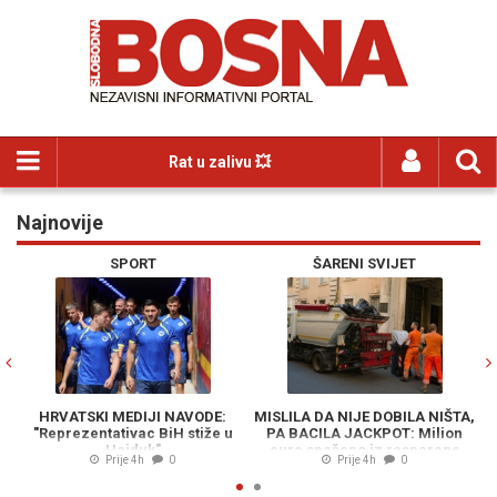
Rat u zalivu 💥
Najnovije
Previous
N
SPORT
ŠARENI SVIJET
HRVATSKI MEDIJI NAVODE:
MISLILA DA NIJE DOBILA NIŠTA,
S
"Reprezentativac BiH stiže u
PA BACILA JACKPOT: Milion
Hajduk"
eura spašeno iz rasparane
Z
Prije 4h
0
Prije 4h
0
vreće