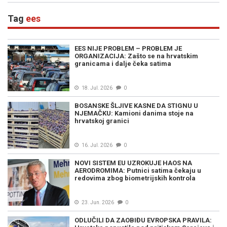
Tag
ees
EES NIJE PROBLEM – PROBLEM JE
ORGANIZACIJA: Zašto se na hrvatskim
granicama i dalje čeka satima
18. Jul. 2026
0
BOSANSKE ŠLJIVE KASNE DA STIGNU U
NJEMAČKU: Kamioni danima stoje na
hrvatskoj granici
16. Jul. 2026
0
NOVI SISTEM EU UZROKUJE HAOS NA
AERODROMIMA: Putnici satima čekaju u
redovima zbog biometrijskih kontrola
23. Jun. 2026
0
ODLUČILI DA ZAOBIĐU EVROPSKA PRAVILA: