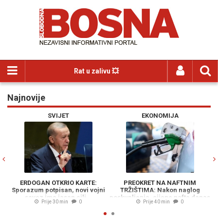
Rat u zalivu 💥
Najnovije
Previous
N
SVIJET
EKONOMIJA
ERDOGAN OTKRIO KARTE:
PREOKRET NA NAFTNIM
N
Sporazum potpisan, novi vojni
TRŽIŠTIMA: Nakon naglog
če
savez ima jasan cilj...
poskupljenja, cijene nafte danas
Prije 30 min
0
Prije 40 min
0
iznose..