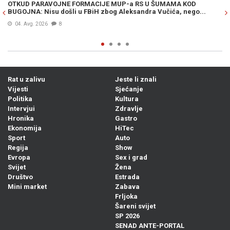
OTKUD PARAVOJNE FORMACIJE MUP-a RS U ŠUMAMA KOD
OT
BUGOJNA: Nisu došli u FBiH zbog Aleksandra Vučića, nego...
po
Bi
04. Avg. 2026
8
Rat u zalivu
Jeste li znali
Vijesti
Sjećanje
Politika
Kultura
Intervjui
Zdravlje
Hronika
Gastro
Ekonomija
HiTec
Sport
Auto
Regija
Show
Evropa
Sex i grad
Svijet
Žena
Društvo
Estrada
Mini market
Zabava
Frljoka
Šareni svijet
SP 2026
SENAD ANTE-PORTAL