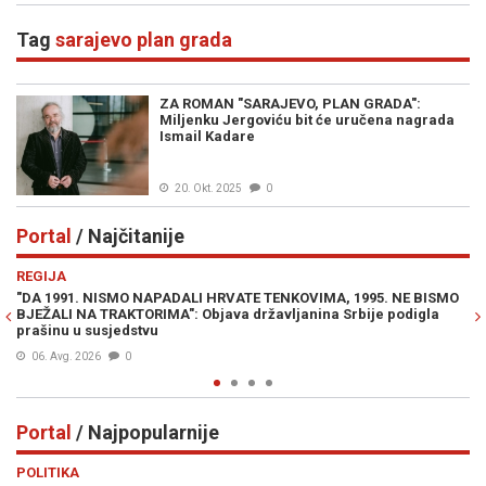
Tag
sarajevo plan grada
ZA ROMAN "SARAJEVO, PLAN GRADA":
Miljenku Jergoviću bit će uručena nagrada
Ismail Kadare
20. Okt. 2025
0
Portal
/ Najčitanije
Previous
N
REGIJA
E
"DA 1991. NISMO NAPADALI HRVATE TENKOVIMA, 1995. NE BISMO
JE
BJEŽALI NA TRAKTORIMA": Objava državljanina Srbije podigla
IZ
prašinu u susjedstvu
06. Avg. 2026
0
Portal
/ Najpopularnije
Previous
N
POLITIKA
VI