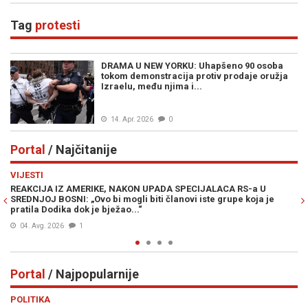
Tag
protesti
DRAMA U NEW YORKU: Uhapšeno 90 osoba
tokom demonstracija protiv prodaje oružja
Izraelu, među njima i...
14. Apr. 2026
0
Portal
/ Najčitanije
Previous
N
VIJESTI
PO
REAKCIJA IZ AMERIKE, NAKON UPADA SPECIJALACA RS-a U
ŽE
SREDNJOJ BOSNI: „Ovo bi mogli biti članovi iste grupe koja je
"O
pratila Dodika dok je bježao...“
04. Avg. 2026
1
Portal
/ Najpopularnije
Previous
N
POLITIKA
VI