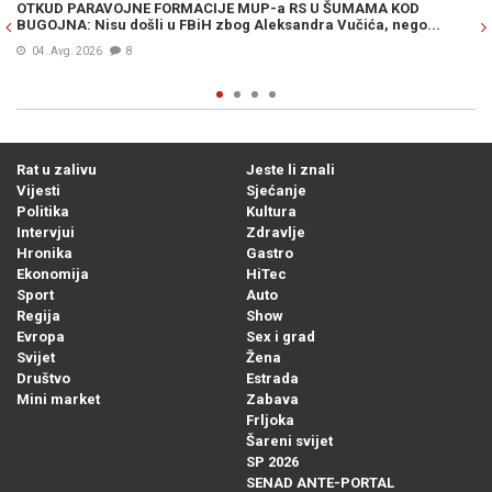
OTKUD PARAVOJNE FORMACIJE MUP-a RS U ŠUMAMA KOD
OT
BUGOJNA: Nisu došli u FBiH zbog Aleksandra Vučića, nego...
po
Bi
04. Avg. 2026
8
Rat u zalivu
Jeste li znali
Vijesti
Sjećanje
Politika
Kultura
Intervjui
Zdravlje
Hronika
Gastro
Ekonomija
HiTec
Sport
Auto
Regija
Show
Evropa
Sex i grad
Svijet
Žena
Društvo
Estrada
Mini market
Zabava
Frljoka
Šareni svijet
SP 2026
SENAD ANTE-PORTAL