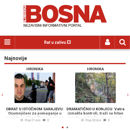
Rat u zalivu 💥
Najnovije
Previous
N
HRONIKA
HRONIKA
OBRAT U ISTOČNOM SARAJEVU:
DRAMATIČNO U KONJICU: Vatra
D
Osumnjičeni za pomaganje u
izmakla kontroli, traži se hitan
napadu na člana Elezove grupe
angažman Air Tractora i vojske
o
Prije 21 min
0
Prije 30 min
0
ide na slobodu