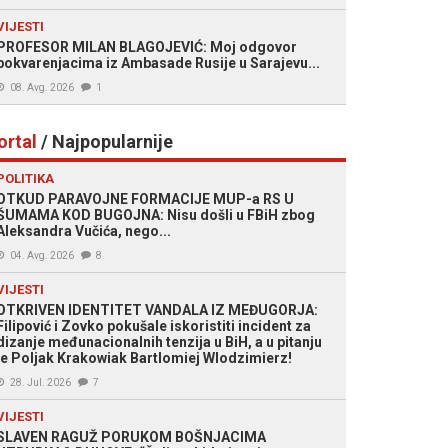
VIJESTI
PROFESOR MILAN BLAGOJEVIĆ: Moj odgovor
pokvarenjacima iz Ambasade Rusije u Sarajevu...
08. Avg. 2026
1
ortal
/ Najpopularnije
POLITIKA
OTKUD PARAVOJNE FORMACIJE MUP-a RS U
ŠUMAMA KOD BUGOJNA: Nisu došli u FBiH zbog
Aleksandra Vučića, nego...
04. Avg. 2026
8
VIJESTI
OTKRIVEN IDENTITET VANDALA IZ MEĐUGORJA:
Filipović i Zovko pokušale iskoristiti incident za
dizanje međunacionalnih tenzija u BiH, a u pitanju
je Poljak Krakowiak Bartlomiej Wlodzimierz!
28. Jul. 2026
7
VIJESTI
SLAVEN RAGUŽ PORUKOM BOŠNJACIMA