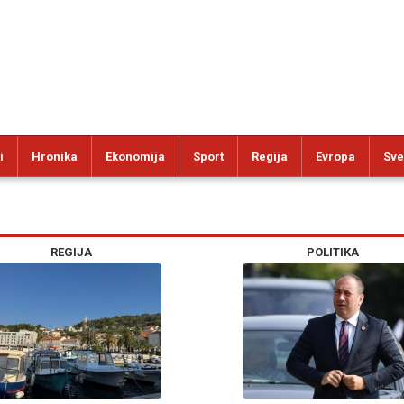
i
Hronika
Ekonomija
Sport
Regija
Evropa
Sve
REGIJA
POLITIKA