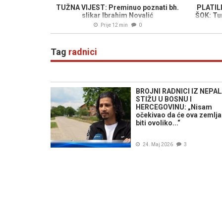
TUŽNA VIJEST: Preminuo poznati bh.
PLATIL
slikar Ibrahim Novalić
ŠOK: Tur
doček
Prije 12 min
0
Tag
radnici
BROJNI RADNICI IZ NEPA
STIŽU U BOSNU I
HERCEGOVINU: „Nisam
očekivao da će ova zemlja
biti ovoliko...“
24. Maj 2026
3