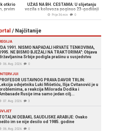
k otkrio
UŽAS NA BH. CESTAMA: U slijetanju
m, prvim
vozila s kolovoza poginuo 23-godišnji
mladić
Prije 36 min
0
ortal
/ Najčitanije
REGIJA
"DA 1991. NISMO NAPADALI HRVATE TENKOVIMA,
1995. NE BISMO BJEŽALI NA TRAKTORIMA": Objava
državljanina Srbije podigla prašinu u susjedstvu
06. Avg. 2026
0
INTERVJUI
PROFESOR USTAVNOG PRAVA DAVOR TRLIN:
Lekcija odvjetniku Luki Mišetiću, Ilija Cvitanović je u
problemima, a reakcija Milorada Dodika i
Ambasade Rusije ima samo jedan cilj...
07. Avg. 2026
3
SVIJET
TOTALNI DEBAKL SAUDIJSKE ARABIJE: Ovako
nešto im se nije desilo od 1985. godine
06. Avg. 2026
0