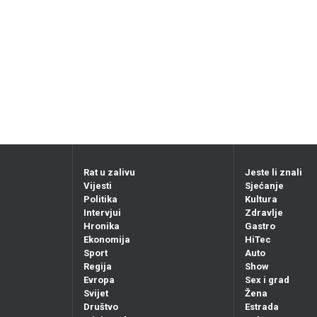
Rat u zalivu
Jeste li znali
Vijesti
Sjećanje
Politika
Kultura
Intervjui
Zdravlje
Hronika
Gastro
Ekonomija
HiTec
Sport
Auto
Regija
Show
Evropa
Sex i grad
Svijet
Žena
Društvo
Estrada