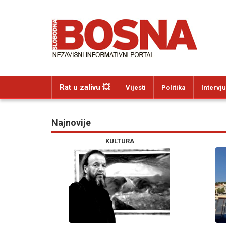
Rat u zalivu 💥
Vijesti
Politika
Intervju
Najnovije
KULTURA