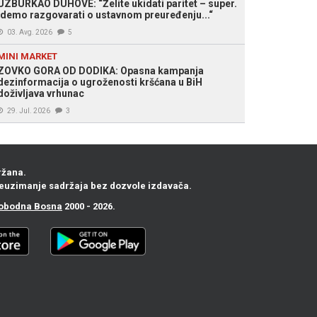
UZBURKAO DUHOVE: “Želite ukidati paritet – super.
Idemo razgovarati o ustavnom preuređenju...“
03. Avg. 2026
5
MINI MARKET
ZOVKO GORA OD DODIKA: Opasna kampanja
dezinformacija o ugroženosti kršćana u BiH
doživljava vrhunac
29. Jul. 2026
3
ržana.
euzimanje sadržaja bez dozvole izdavača.
obodna Bosna
2000 - 2026.