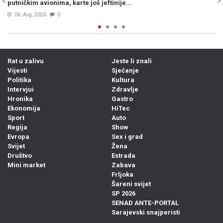
 jeftinije...
pasti na...
05. Avg. 2026
0
Rat u zalivu
Jeste li znali
Vijesti
Sjećanje
Politika
Kultura
Intervjui
Zdravlje
Hronika
Gastro
Ekonomija
HiTec
Sport
Auto
Regija
Show
Evropa
Sex i grad
Svijet
Žena
Društvo
Estrada
Mini market
Zabava
Frljoka
Šareni svijet
SP 2026
SENAD ANTE-PORTAL
Sarajevski snajperisti