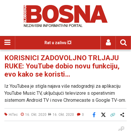
Rat u zalivu 💥
KORISNICI ZADOVOLJNO TRLJAJU
RUKE: YouTube dobio novu funkciju,
evo kako se koristi…
Iz YouTubea je stigla najava više nadogradnji za aplikaciju
YouTube Music TV, uključujući televizore s operativnim
sistemom Android TV i nove Chromecaste s Google TV-om.
HiTec
16. Okt. 2020
16. Okt. 2020
0
Facebook
X
Kopiraj link
Više