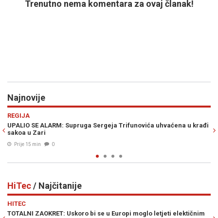
Trenutno nema komentara za ovaj članak!
Najnovije
Previous
N
POLITIKA
Sergeja Trifunovića uhvaćena u krađi
OVO SU KANDIDATI SNSD-a ZA PA
Amidžića tu su i...
Prije 20 min
0
HiTec
/ Najčitanije
Previous
N
HITEC
se u Europi moglo letjeti elektičnim
TEŠKA ČETIRI TONE: Dio SpaceX-