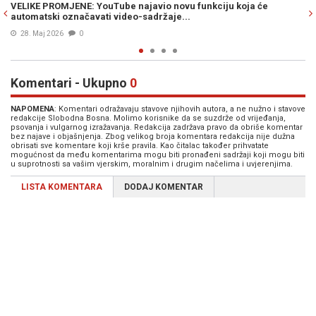
avio novu funkciju koja će
LEGO KOCKE KAO INSPIRACIJA: YouT
adržaje...
koji producira anti-Trampovske vi
13. Apr. 2026
0
Komentari - Ukupno
0
NAPOMENA
: Komentari odražavaju stavove njihovih autora, a ne nužno i stavove
redakcije Slobodna Bosna. Molimo korisnike da se suzdrže od vrijeđanja,
psovanja i vulgarnog izražavanja. Redakcija zadržava pravo da obriše komentar
bez najave i objašnjenja. Zbog velikog broja komentara redakcija nije dužna
obrisati sve komentare koji krše pravila. Kao čitalac također prihvatate
mogućnost da među komentarima mogu biti pronađeni sadržaji koji mogu biti
u suprotnosti sa vašim vjerskim, moralnim i drugim načelima i uvjerenjima.
LISTA KOMENTARA
DODAJ KOMENTAR