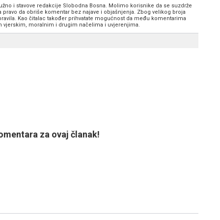
 nužno i stavove redakcije Slobodna Bosna. Molimo korisnike da se suzdrže
va pravo da obriše komentar bez najave i objašnjenja. Zbog velikog broja
 pravila. Kao čitalac također prihvatate mogućnost da među komentarima
im vjerskim, moralnim i drugim načelima i uvjerenjima.
mentara za ovaj članak!