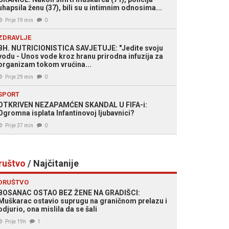
uhapsila ženu (37), bili su u intimnim odnosima...
Prije 19 min
0
ZDRAVLJE
BH. NUTRICIONISTICA SAVJETUJE: "Jedite svoju
vodu - Unos vode kroz hranu prirodna infuzija za
organizam tokom vrućina...
Prije 29 min
0
SPORT
OTKRIVEN NEZAPAMĆEN SKANDAL U FIFA-i:
Ogromna isplata Infantino­voj ljubavnici?
Prije 37 min
0
ruštvo
/ Najčitanije
DRUŠTVO
BOSANAC OSTAO BEZ ŽENE NA GRADIŠCI:
Muškarac ostavio suprugu na graničnom prelazu i
odjurio, ona mislila da se šali
Prije 19h
1