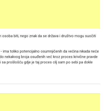
enih osoba biti, nego znak da se država i društvo mogu suočiti
 - ima toliko potencijalno osumnjičenih da većina nikada neće
oći do nekakvog broja osuđenih već kroz proces krivične pravde
 sa prošlošću gdje je taj proces cilj sam po sebi pa dokle