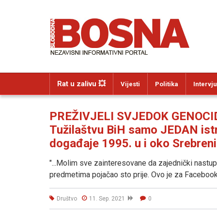
Rat u zalivu 💥
Vijesti
Politika
Intervju
PREŽIVJELI SVJEDOK GENOCI
Tužilaštvu BiH samo JEDAN istr
događaje 1995. u i oko Srebreni
"...Molim sve zainteresovane da zajednički nastup
predmetima pojačao sto prije. Ovo je za Facebook, 
Društvo
11. Sep. 2021
0