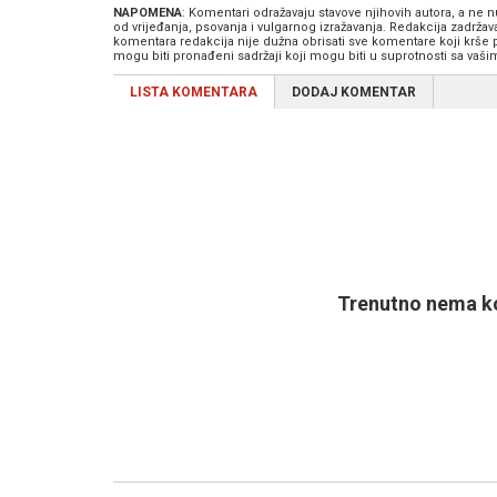
NAPOMENA
: Komentari odražavaju stavove njihovih autora, a ne
od vrijeđanja, psovanja i vulgarnog izražavanja. Redakcija zadrža
komentara redakcija nije dužna obrisati sve komentare koji krše
mogu biti pronađeni sadržaji koji mogu biti u suprotnosti sa vaš
LISTA KOMENTARA
DODAJ KOMENTAR
Trenutno nema ko