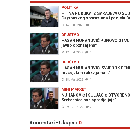
POLITIKA
HITNA PORUKA IZ SARAJEVA O SUDBIN
Daytonskog sporazuma i podjelu B
14. Jun. 2026
0
DRUŠTVO
HASAN NUHANOVIĆ PONOVO OTVORIO
javno obznanjena"
12. Jul. 2023
0
DRUŠTVO
HASAN NUHANOVIĆ, SVJEDOK GENOCID
muzejskim relikvijama..."
18. Maj 2022
1
MINI MARKET
NUHANOVIĆ I SULJAGIĆ OTVORENO: 
Srebrenica nas opredjeljuje"
09. Apr. 2022
2
Komentari - Ukupno
0