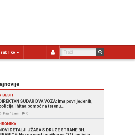
 rubrike
ajnovije
VIJESTI
DIREKTAN SUDAR DVA VOZA: Ima povrijeđenih,
policija i hitna pomoć na terenu...
Prije 12 min
0
HRONIKA
NOVI DETALJI UŽASA S DRUGE STRANE BH.
GRANICE: Nakon smrti muškarca (71), policija