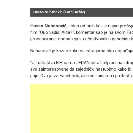
Hasan Nuhanović (Foto: Arhiv)
Hasan Nuhanović
, jedan od onih koji je uspio preživ
film "Quo vadis, Aida?", komentarisao je na svom Fac
procesuiranje osoba koji su učestvovali u genocidu k
Nuhanović je kazao kako na istragama oko događaja iz
"U Tužilaštvu BiH samo JEDAN istražitelj radi na is
sve zainteresovane da zajednički nastupimo kako bi
prije. Ovo je za Facebook, ali biće i pisama i protesta