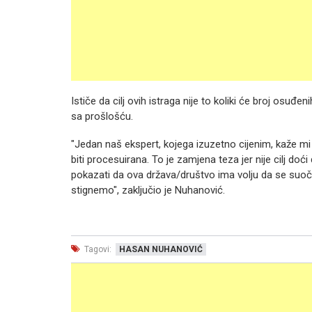
Ističe da cilj ovih istraga nije to koliki će broj osuđ
sa prošlošću.
"Jedan naš ekspert, kojega izuzetno cijenim, kaže mi
biti procesuirana. To je zamjena teza jer nije cilj d
pokazati da ova država/društvo ima volju da se suoči
stignemo", zaključio je Nuhanović.
Tagovi:
HASAN NUHANOVIĆ