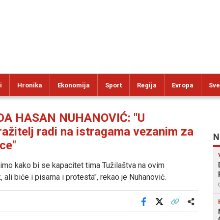
i
Hronika
Ekonomija
Sport
Regija
Evropa
Sve
DA HASAN NUHANOVIĆ: "U
ažitelj radi na istragama vezanim za
N
ce"
imo kako bi se kapacitet tima Tužilaštva na ovim
ali biće i pisama i protesta", rekao je Nuhanović.
Facebook
X
Kopiraj link
Više