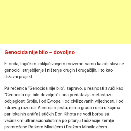
Genocida nije bilo – dovoljno
E, onda, logičkim zaključivanjem možemo samo kazati slavi se
genocid, istrijebljenje i ništenje drugih i drugačijih. I to kao
državni projekt.
Pa rečenica “Genocida nije bilo”, zapravo, u realnosti zvuči kao
“Genocida nije bilo dovoljno” i ona predstavlja metastazu
odbjeglosti Srbije, i od Evrope, i od civilizovanih vrijednosti, i od
zdravog razuma. A nema mjesta, nema grada i sela u kojima
par lokalnih antifašističkih Don Kihota ne vodi borbu sa
većinskim ultranacionalistima po pitanju fašizacije zemlje
premrežene Ratkom Mladićem i Dražom Mihailovićem.