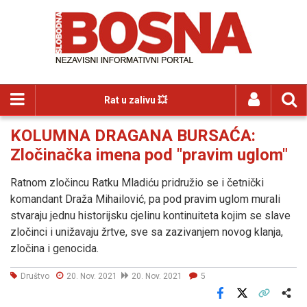
Rat u zalivu 💥
KOLUMNA DRAGANA BURSAĆA:
Zločinačka imena pod "pravim uglom"
Ratnom zločincu Ratku Mladiću pridružio se i četnički
komandant Draža Mihailović, pa pod pravim uglom murali
stvaraju jednu historijsku cjelinu kontinuiteta kojim se slave
zločinci i unižavaju žrtve, sve sa zazivanjem novog klanja,
zločina i genocida.
Društvo
20. Nov. 2021
20. Nov. 2021
5
Facebook
X
Kopiraj link
Više