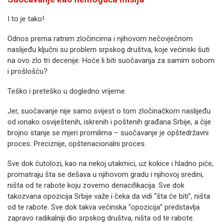
I to je tako!
Odnos prema ratnim zločincima i njihovom nečovječnom
naslijeđu ključni su problem srpskog društva, koje većinski šuti
na ovo zlo tri decenije. Hoće li biti suočavanja za samim sobom
i prošlošću?
Teško i preteško u dogledno vrijeme.
Jer, suočavanje nije samo svijest o tom zločinačkom naslijeđu
od ionako osviještenih, iskrenih i poštenih građana Srbije, a čije
brojno stanje se mjeri promilima – suočavanje je opštedržavni
proces. Preciznije, opštenacionalni proces.
Sve dok ćutolozi, kao na nekoj utakmici, uz kokice i hladno piće,
promatraju šta se dešava u njihovom gradu i njihovoj sredini,
ništa od te rabote koju zovemo denacifikacija. Sve dok
takozvana opozicija Srbije važe i čeka da vidi “šta će biti”, ništa
od te rabote. Sve dok takva većinska “opozicija” predstavlja
zapravo radikalniji dio srpskog društva, ništa od te rabote.