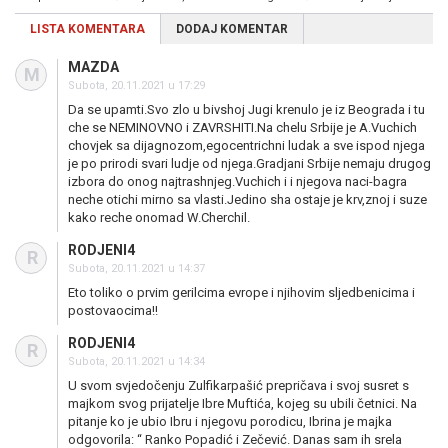
LISTA KOMENTARA
DODAJ KOMENTAR
MAZDA
M
Subota, 20.11.2021 u 17:29
Da se upamti.Svo zlo u bivshoj Jugi krenulo je iz Beograda i tu
che se NEMINOVNO i ZAVRSHITI.Na chelu Srbije je A.Vuchich
chovjek sa dijagnozom,egocentrichni ludak a sve ispod njega
je po prirodi svari ludje od njega.Gradjani Srbije nemaju drugog
izbora do onog najtrashnjeg.Vuchich i i njegova naci-bagra
neche otichi mirno sa vlasti.Jedino sha ostaje je krv,znoj i suze
kako reche onomad W.Cherchil.
RODJENI4
R
Subota, 20.11.2021 u 14:37
Eto toliko o prvim gerilcima evrope i njihovim sljedbenicima i
postovaocima!!
RODJENI4
R
Subota, 20.11.2021 u 14:34
U svom svjedočenju Zulfikarpašić prepričava i svoj susret s
majkom svog prijatelje Ibre Muftića, kojeg su ubili četnici. Na
pitanje ko je ubio Ibru i njegovu porodicu, Ibrina je majka
odgovorila: “ Ranko Popadić i Zečević. Danas sam ih srela