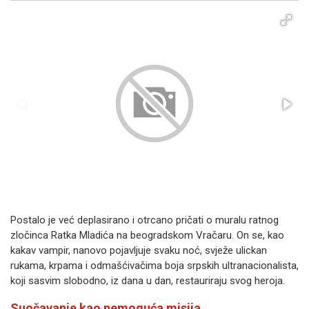
Postalo je već deplasirano i otrcano pričati o muralu ratnog
zločinca Ratka Mladića na beogradskom Vračaru. On se, kao
kakav vampir, nanovo pojavljuje svaku noć, svježe ulickan
rukama, krpama i odmašćivačima boja srpskih ultranacionalista,
koji sasvim slobodno, iz dana u dan, restauriraju svog heroja.
Suočavanje kao nemoguća misija