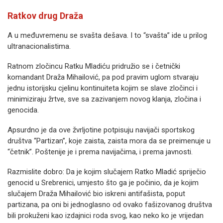
Ratkov drug Draža
A u međuvremenu se svašta dešava. I to “svašta” ide u prilog
ultranacionalistima.
Ratnom zločincu Ratku Mladiću pridružio se i četnički
komandant Draža Mihailović, pa pod pravim uglom stvaraju
jednu istorijsku cjelinu kontinuiteta kojim se slave zločinci i
minimiziraju žrtve, sve sa zazivanjem novog klanja, zločina i
genocida.
Apsurdno je da ove žvrljotine potpisuju navijači sportskog
društva “Partizan”, koje zaista, zaista mora da se preimenuje u
“četnik”. Poštenije je i prema navijačima, i prema javnosti.
Razmislite dobro: Da je kojim slučajem Ratko Mladić spriječio
genocid u Srebrenici, umjesto što ga je počinio, da je kojim
slučajem Draža Mihailović bio iskreni antifašista, poput
partizana, pa oni bi jednoglasno od ovako fašizovanog društva
bili prokuženi kao izdajnici roda svog, kao neko ko je vrijedan