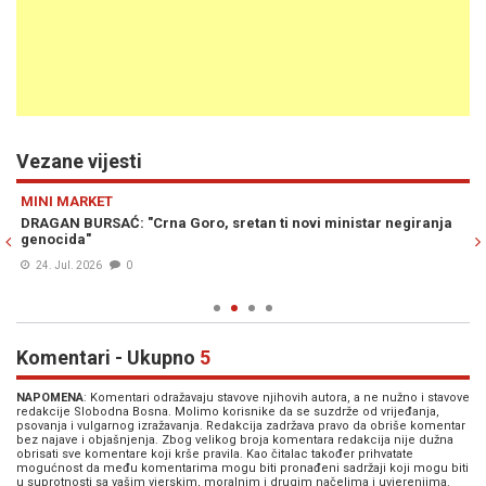
Vezane vijesti
Previous
N
MINI MARKET
M
DRAGAN BURSAĆ: "Crna Goro, sretan ti novi ministar negiranja
DR
je
genocida"
Do
24. Jul. 2026
0
Komentari - Ukupno
5
NAPOMENA
: Komentari odražavaju stavove njihovih autora, a ne nužno i stavove
redakcije Slobodna Bosna. Molimo korisnike da se suzdrže od vrijeđanja,
psovanja i vulgarnog izražavanja. Redakcija zadržava pravo da obriše komentar
bez najave i objašnjenja. Zbog velikog broja komentara redakcija nije dužna
obrisati sve komentare koji krše pravila. Kao čitalac također prihvatate
mogućnost da među komentarima mogu biti pronađeni sadržaji koji mogu biti
u suprotnosti sa vašim vjerskim, moralnim i drugim načelima i uvjerenjima.