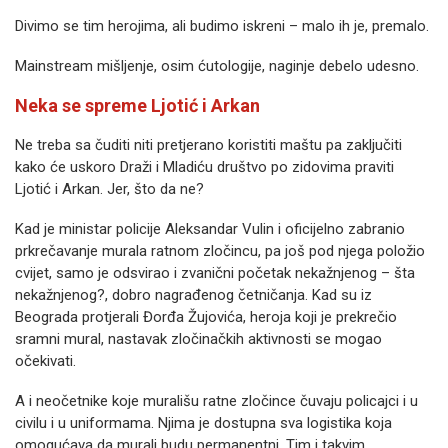
Divimo se tim herojima, ali budimo iskreni – malo ih je, premalo.
Mainstream mišljenje, osim ćutologije, naginje debelo udesno.
Neka se spreme Ljotić i Arkan
Ne treba sa čuditi niti pretjerano koristiti maštu pa zaključiti
kako će uskoro Draži i Mladiću društvo po zidovima praviti
Ljotić i Arkan. Jer, što da ne?
Kad je ministar policije Aleksandar Vulin i oficijelno zabranio
prkrečavanje murala ratnom zločincu, pa još pod njega položio
cvijet, samo je odsvirao i zvanični početak nekažnjenog – šta
nekažnjenog?, dobro nagrađenog četničanja. Kad su iz
Beograda protjerali Đorđa Žujovića, heroja koji je prekrečio
sramni mural, nastavak zločinačkih aktivnosti se mogao
očekivati.
A i neočetnike koje murališu ratne zločince čuvaju policajci i u
civilu i u uniformama. Njima je dostupna sva logistika koja
omogućava da murali budu permanentni. Tim i takvim