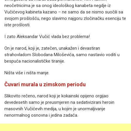
neočetnicima je sa onog ideološkog kanabeta negdje iz
Vučićevog kabineta kazano – ne samo da se nismo suočili sa
svojom prošlošću, nego slavimo najgoru zločinačku esenciju te
iste prošlosti.
I zato Aleksandar Vučić vlada bez problema!
On je narod, koji je, zatečen, unakažen i devastiran
strahovladom Slobodana Miloševića, samo nastavio voditi u
bespuća nacionalističke tiranije.
Ništa više i ništa manje.
Čuvari murala u zimskom periodu
Slikovito rečeno, narod koji je kokainski opijeno orgijao
devedesetih samo je preusmjeren na sedativizirani heroin
masovnih Vučićevih medija, u kojim je unormaljivanje
nenormalnog osnovna i jedina zadaća.