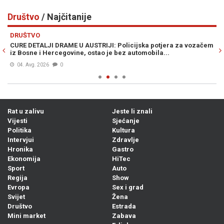
Društvo
/ Najčitanije
Previous
N
DRUŠTVO
D
CURE DETALJI DRAME U AUSTRIJI: Policijska potjera za vozačem
ŠO
iz Bosne i Hercegovine, ostao je bez automobila...
pr
04. Avg. 2026
0
Rat u zalivu
Jeste li znali
Vijesti
Sjećanje
Politika
Kultura
Intervjui
Zdravlje
Hronika
Gastro
Ekonomija
HiTec
Sport
Auto
Regija
Show
Evropa
Sex i grad
Svijet
Žena
Društvo
Estrada
Mini market
Zabava