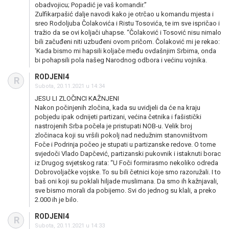
obadvojicu; Popadić je vaš komandir.”
Zulfikarpašić dalje navodi kako je otrčao u komandu mjesta i
sreo Rodoljuba Čolakovića i Ristu Tosovića, te im sve ispričao i
tražio da se ovi koljači uhapse. “Čolaković i Tosović nisu nimalo
bili začuđeni niti uzbuđeni ovom pričom. Čolaković mi je rekao:
‘Kada bismo mi hapsili koljače među ovdašnjim Srbima, onda
bi pohapsili pola našeg Narodnog odbora i većinu vojnika.
RODJENI4
R
Subota, 20.11.2021 u 14:34
JESU LI ZLOČINCI KAŽNJENI
Nakon počinjenih zločina, kada su uvidjeli da će na kraju
pobjedu ipak odnijeti partizani, većina četnika i fašistički
nastrojenih Srba počela je pristupati NOB-u. Velik broj
zločinaca koji su vršili pokolj nad nedužnim stanovništvom
Foče i Podrinja počeo je stupati u partizanske redove. O tome
svjedoči Vlado Dapčević, partizanski pukovnik i istaknuti borac
iz Drugog svjetskog rata: “U Foči formirasmo nekoliko odreda
Dobrovoljačke vojske. To su bili četnici koje smo razoružali. I to
baš oni koji su poklali hiljade muslimana. Da smo ih kažnjavali,
sve bismo morali da pobijemo. Svi do jednog su klali, a preko
2.000 ih je bilo.
RODJENI4
R
Subota, 20.11.2021 u 14:33