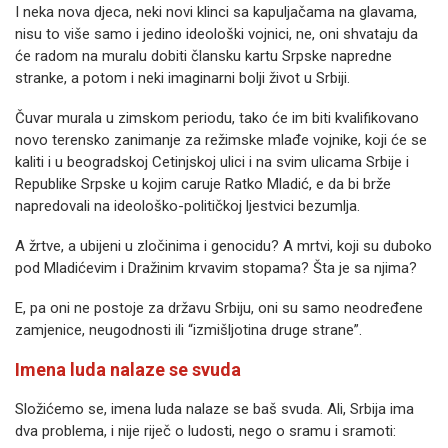
I neka nova djeca, neki novi klinci sa kapuljačama na glavama,
nisu to više samo i jedino ideološki vojnici, ne, oni shvataju da
će radom na muralu dobiti člansku kartu Srpske napredne
stranke, a potom i neki imaginarni bolji život u Srbiji.
Čuvar murala u zimskom periodu, tako će im biti kvalifikovano
novo terensko zanimanje za režimske mlađe vojnike, koji će se
kaliti i u beogradskoj Cetinjskoj ulici i na svim ulicama Srbije i
Republike Srpske u kojim caruje Ratko Mladić, e da bi brže
napredovali na ideološko-političkoj ljestvici bezumlja.
A žrtve, a ubijeni u zločinima i genocidu? A mrtvi, koji su duboko
pod Mladićevim i Dražinim krvavim stopama? Šta je sa njima?
E, pa oni ne postoje za državu Srbiju, oni su samo neodređene
zamjenice, neugodnosti ili “izmišljotina druge strane”.
Imena luda nalaze se svuda
Složićemo se, imena luda nalaze se baš svuda. Ali, Srbija ima
dva problema, i nije riječ o ludosti, nego o sramu i sramoti: