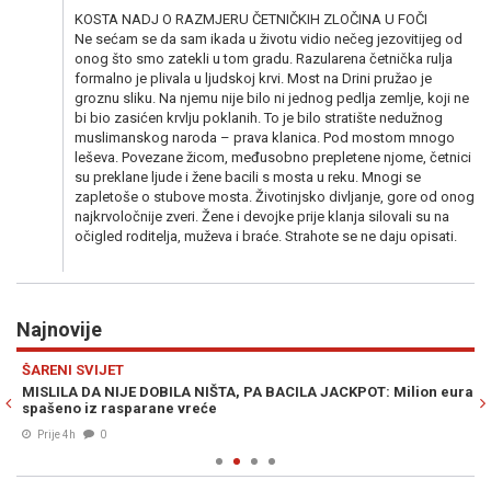
KOSTA NADJ O RAZMJERU ČETNIČKIH ZLOČINA U FOČI
Ne sećam se da sam ikada u životu vidio nečeg jezovitijeg od
onog što smo zatekli u tom gradu. Razularena četnička rulja
formalno je plivala u ljudskoj krvi. Most na Drini pružao je
groznu sliku. Na njemu nije bilo ni jednog pedlja zemlje, koji ne
bi bio zasićen krvlju poklanih. To je bilo stratište nedužnog
muslimanskog naroda – prava klanica. Pod mostom mnogo
leševa. Povezane žicom, međusobno prepletene njome, četnici
su preklane ljude i žene bacili s mosta u reku. Mnogi se
zapletoše o stubove mosta. Životinjsko divljanje, gore od onog
najkrvoločnije zveri. Žene i devojke prije klanja silovali su na
očigled roditelja, muževa i braće. Strahote se ne daju opisati.
Najnovije
Previous
N
ŠARENI SVIJET
SV
"
MISLILA DA NIJE DOBILA NIŠTA, PA BACILA JACKPOT: Milion eura
S
spašeno iz rasparane vreće
Za
Prije 4h
0