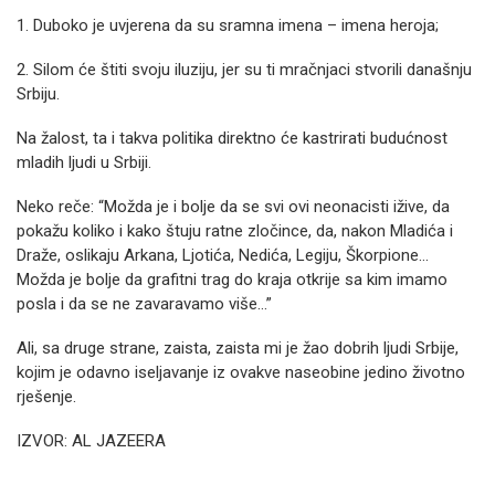
1. Duboko je uvjerena da su sramna imena – imena heroja;
2. Silom će štiti svoju iluziju, jer su ti mračnjaci stvorili današnju
Srbiju.
Na žalost, ta i takva politika direktno će kastrirati budućnost
mladih ljudi u Srbiji.
Neko reče: “Možda je i bolje da se svi ovi neonacisti ižive, da
pokažu koliko i kako štuju ratne zločince, da, nakon Mladića i
Draže, oslikaju Arkana, Ljotića, Nedića, Legiju, Škorpione…
Možda je bolje da grafitni trag do kraja otkrije sa kim imamo
posla i da se ne zavaravamo više…”
Ali, sa druge strane, zaista, zaista mi je žao dobrih ljudi Srbije,
kojim je odavno iseljavanje iz ovakve naseobine jedino životno
rješenje.
IZVOR: AL JAZEERA