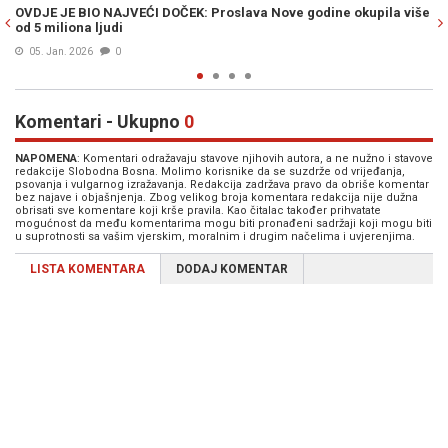
ve godine okupila više
KO BI SE OVOME NADAO: MUP objavio da je na 
Sarajevu bilo...
01. Jan. 2026
0
Komentari - Ukupno
0
NAPOMENA
: Komentari odražavaju stavove njihovih autora, a ne nužno i stavove
redakcije Slobodna Bosna. Molimo korisnike da se suzdrže od vrijeđanja,
psovanja i vulgarnog izražavanja. Redakcija zadržava pravo da obriše komentar
bez najave i objašnjenja. Zbog velikog broja komentara redakcija nije dužna
obrisati sve komentare koji krše pravila. Kao čitalac također prihvatate
mogućnost da među komentarima mogu biti pronađeni sadržaji koji mogu biti
u suprotnosti sa vašim vjerskim, moralnim i drugim načelima i uvjerenjima.
LISTA KOMENTARA
DODAJ KOMENTAR