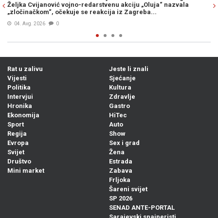
kciju „Oluja“ nazvala
stiže osvježenje, već od..
 Zagreba...
05. Avg. 2026
0
Rat u zalivu
Jeste li znali
Vijesti
Sjećanje
Politika
Kultura
Intervjui
Zdravlje
Hronika
Gastro
Ekonomija
HiTec
Sport
Auto
Regija
Show
Evropa
Sex i grad
Svijet
Žena
Društvo
Estrada
Mini market
Zabava
Frljoka
Šareni svijet
SP 2026
SENAD ANTE-PORTAL
Sarajevski snajperisti