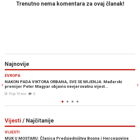
Trenutno nema komentara za ovaj članak!
Najnovije
Previous
N
HRONIKA
MIJENJA: Mađarski
"TRESLO SE JAKO; KAO BOMBA...": Novi zemlj
tnu vijest...
treslo se tlo kod Dubrovnika...
Prije 27 min
0
Vijesti
/ Najčitanije
Previous
N
VIJESTI
tva Bosne i Hercegovine
VRIJEME SE MIJENJA: Vrhunac toplinskog v