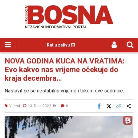
Rat u zalivu 💥
NOVA GODINA KUCA NA VRATIMA:
Evo kakvo nas vrijeme očekuje do
kraja decembra…
Nastavit će se nestabilno vrijeme i tokom ove sedmice.
Vijesti
13. Dec. 2022
0
Facebook
X
Kopiraj link
Više