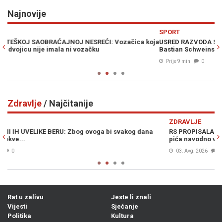
Najnovije
Previous
N
SPORT
S
oja
USRED RAZVODA SA ANOM IVANOVIĆ KUPIO VILU LJUBAVNICI:
M
Bastian Schweinsteiger iskeširao milione za novi dom
N
Prije 9 min
0
Zdravlje
/ Najčitanije
Previous
N
ZDRAVLJE
RS PROPISALA DRUGAČIJI LIMIT OD OSTATKA BIH: Za energetska
I
pića navodno važe strožija pravila
A
03. Avg. 2026
0
Rat u zalivu
Jeste li znali
Vijesti
Sjećanje
Politika
Kultura