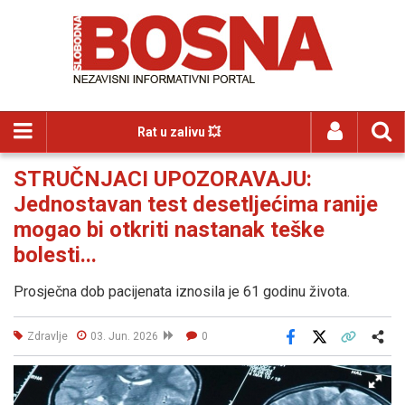
Rat u zalivu 💥
STRUČNJACI UPOZORAVAJU:
Jednostavan test desetljećima ranije
mogao bi otkriti nastanak teške
bolesti...
Prosječna dob pacijenata iznosila je 61 godinu života.
Zdravlje
03. Jun. 2026
0
Facebook
X
Kopiraj link
Više