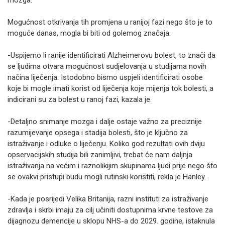
mozga.
Mogućnost otkrivanja tih promjena u ranijoj fazi nego što je to
moguće danas, mogla bi biti od golemog značaja.
-Uspijemo li ranije identificirati Alzheimerovu bolest, to znači da
se ljudima otvara mogućnost sudjelovanja u studijama novih
načina liječenja. Istodobno bismo uspjeli identificirati osobe
koje bi mogle imati korist od liječenja koje mijenja tok bolesti, a
indicirani su za bolest u ranoj fazi, kazala je.
-Detaljno snimanje mozga i dalje ostaje važno za preciznije
razumijevanje opsega i stadija bolesti, što je ključno za
istraživanje i odluke o liječenju. Koliko god rezultati ovih dviju
opservacijskih studija bili zanimljivi, trebat će nam daljnja
istraživanja na većim i raznolikijim skupinama ljudi prije nego što
se ovakvi pristupi budu mogli rutinski koristiti, rekla je Hanley.
-Kada je posrijedi Velika Britanija, razni instituti za istraživanje
zdravlja i skrbi imaju za cilj učiniti dostupnima krvne testove za
dijagnozu demencije u sklopu NHS-a do 2029. godine, istaknula