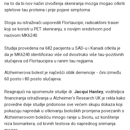
na to da bi nov način izvođenja skeniranja mozga mogao otkriti
spletove tau proteina i prije pojave simptoma.
Stoga su istraživači usporedili Flortaucipir, radioaktivni traser
koji se koristi u PET skeniranju, s novijim sredstvom pod
nazivom MK6240.
Studija provedena na 682 pacijenta u SAD-u i Kanadi otkrila je
da je MK6240 identificirao više od dvostruko više tau-pozitivnih
slučajeva od Flortaucipira u ranim tau regijama.
Alzheimerova bolest je najčešći oblik demencije - čini između
60 posto i 80 posto slučajeva.
Reagirajući na spomenute studije dr.
Jacqui Hanley
, voditeljica
financiranja istraživanja u Alzheimer's Research UK je rekla kako
provedne dvije studije pridonose sve većem skupu dokaza koji
pokazuju napredak u otkrivanju bioloških promjena povezanih s
Alzheimerovom bolešću mnogo ranije u životu, uz korištenje
niza biomarkera, od krvnih testova do naprednog snimanja