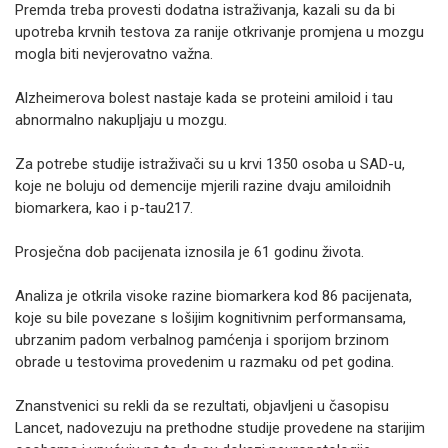
Premda treba provesti dodatna istraživanja, kazali su da bi
upotreba krvnih testova za ranije otkrivanje promjena u mozgu
mogla biti nevjerovatno važna.
Alzheimerova bolest nastaje kada se proteini amiloid i tau
abnormalno nakupljaju u mozgu.
Za potrebe studije istraživači su u krvi 1350 osoba u SAD-u,
koje ne boluju od demencije mjerili razine dvaju amiloidnih
biomarkera, kao i p-tau217.
Prosječna dob pacijenata iznosila je 61 godinu života.
Analiza je otkrila visoke razine biomarkera kod 86 pacijenata,
koje su bile povezane s lošijim kognitivnim performansama,
ubrzanim padom verbalnog pamćenja i sporijom brzinom
obrade u testovima provedenim u razmaku od pet godina.
Znanstvenici su rekli da se rezultati, objavljeni u časopisu
Lancet, nadovezuju na prethodne studije provedene na starijim