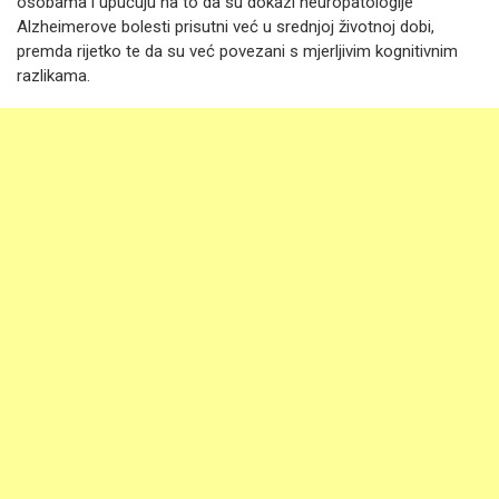
osobama i upućuju na to da su dokazi neuropatologije
Alzheimerove bolesti prisutni već u srednjoj životnoj dobi,
premda rijetko te da su već povezani s mjerljivim kognitivnim
razlikama.