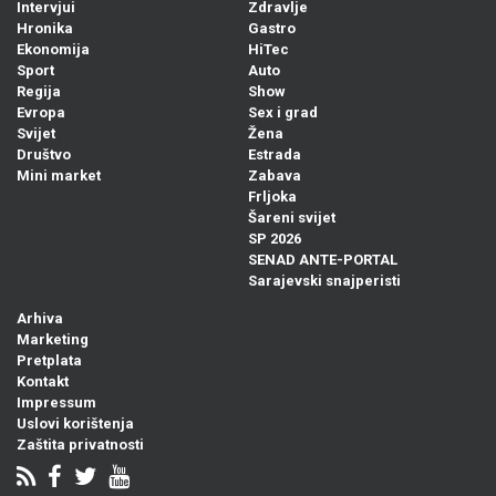
Intervjui
Zdravlje
Hronika
Gastro
Ekonomija
HiTec
Sport
Auto
Regija
Show
Evropa
Sex i grad
Svijet
Žena
Društvo
Estrada
Mini market
Zabava
Frljoka
Šareni svijet
SP 2026
SENAD ANTE-PORTAL
Sarajevski snajperisti
Arhiva
Marketing
Pretplata
Kontakt
Impressum
Uslovi korištenja
Zaštita privatnosti