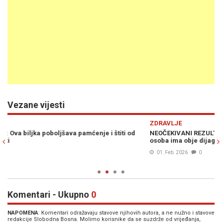
Vezane vijesti
Previous
N
ZDRAVLJE
Z
NEOČEKIVANI REZULTATI NOVOG ISTRAŽIVANJA: Rijetko koja
N
osoba ima obje dijagnoze ovih teških bolesti...
b
01. Feb. 2026
0
Komentari - Ukupno
0
NAPOMENA
: Komentari odražavaju stavove njihovih autora, a ne nužno i stavove
redakcije Slobodna Bosna. Molimo korisnike da se suzdrže od vrijeđanja,