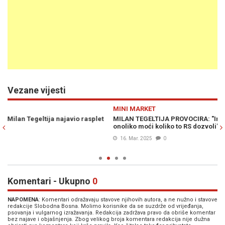
Vezane vijesti
Previous
N
MINI MARKET
P
MILAN TEGELTIJA PROVOCIRA: "Institucije BiH u RS-u imaju
ŽU
onoliko moći koliko to RS dozvoli"
os
Us
16. Mar. 2025
0
Komentari - Ukupno
0
NAPOMENA
: Komentari odražavaju stavove njihovih autora, a ne nužno i stavove
redakcije Slobodna Bosna. Molimo korisnike da se suzdrže od vrijeđanja,
psovanja i vulgarnog izražavanja. Redakcija zadržava pravo da obriše komentar
bez najave i objašnjenja. Zbog velikog broja komentara redakcija nije dužna