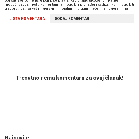
obrisati sve komentare koji krše pravila. Kao čitalac također prihvatate
mogućnost da među komentarima mogu biti pronađeni sadržaji koji mogu biti
u suprotnosti sa vašim vjerskim, moralnim i drugim načelima i uvjerenjima.
LISTA KOMENTARA
DODAJ KOMENTAR
Trenutno nema komentara za ovaj članak!
Najnovije