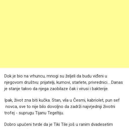
Dok je bio na vrhuncu, mnogi su željeli da budu viđeni u
njegovom društvu: prijatelji, kumovi, starlete, privrednici… Danas
je stanje takvo da njega zaobilaze čak i virusi i bakterije.
Ipak, život zna biti kučka. Stan, vila u Česmi, kabriolet, pun sef
novca, sve to nije bilo dovoljno da zadrži najvrjedniji životni
trofej - suprugu Tijanu Tegeltiju.
Dobro upućeni tvrde da je Tiki Tile još u ranim dvadesetim