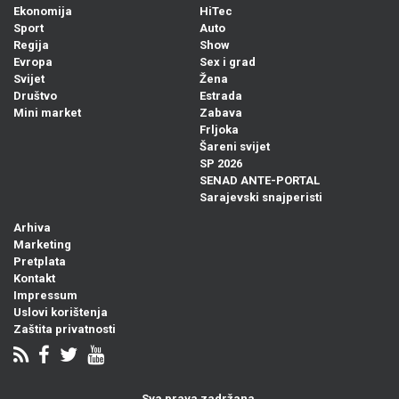
Ekonomija
HiTec
Sport
Auto
Regija
Show
Evropa
Sex i grad
Svijet
Žena
Društvo
Estrada
Mini market
Zabava
Frljoka
Šareni svijet
SP 2026
SENAD ANTE-PORTAL
Sarajevski snajperisti
Arhiva
Marketing
Pretplata
Kontakt
Impressum
Uslovi korištenja
Zaštita privatnosti
Sva prava zadržana.