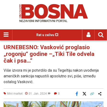
Rat u zalivu 💥
URNEBESNO: Vasković proglasio
„rogonju“ godine –„Tiki Tile odvela
čak i psa…“
Više izvora mi je potvrdilo da su Tegeltiju nakon uvođenja
američkih sankcija napustili apsolutno svi, piše, između
ostalog Vasković.
Mini market
01. Jan. 2024
0
Facebook
X
Kopiraj link
Više