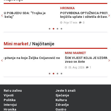
Previous
N
HRONIKA
V
POTVRĐENA OPTUŽNICA PROTIV SLUŽBENICE UIO BiH: Fiktivno
I
knjižila uplate i oštetila državu za 186.415 KM
z
Prije 17 min
0
Mini market
/ Najčitanije
Previous
N
MINI MARKET
M
ŠOK VIJEST KOJA JE UZDRMALA SRBIJU: Vučićev djed iz Bugojna
S
zvao se Ante
k
05. Avg. 2026
1
Rat u zalivu
Jeste li znali
Vijesti
Sjećanje
Politika
Kultura
Intervjui
Zdravlje
Hronika
Gastro