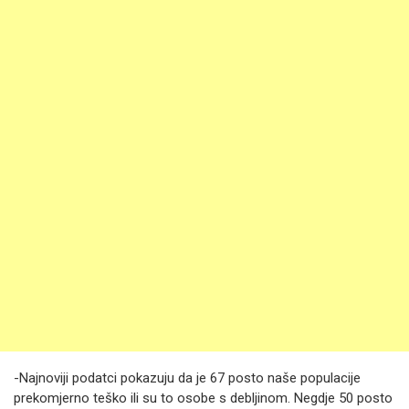
-Najnoviji podatci pokazuju da je 67 posto naše populacije
prekomjerno teško ili su to osobe s debljinom. Negdje 50 posto