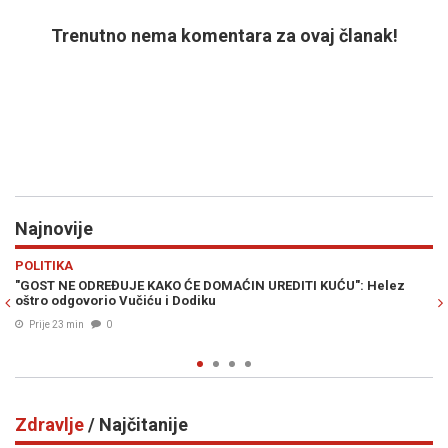
Trenutno nema komentara za ovaj članak!
Najnovije
Previous
N
REGIJA
 UREDITI KUĆU": Helez
HAOS U SKUPŠTINI KOSOVA: Opoziciona po
Aljbina Kurtija (VIDEO)
Prije 40 min
0
Zdravlje
/ Najčitanije