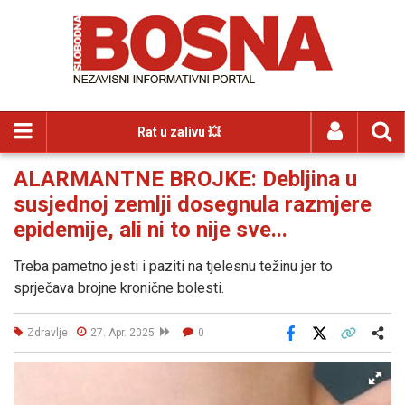
Rat u zalivu 💥
ALARMANTNE BROJKE: Debljina u
susjednoj zemlji dosegnula razmjere
epidemije, ali ni to nije sve...
Treba pametno jesti i paziti na tjelesnu težinu jer to
sprječava brojne kronične bolesti.
Zdravlje
27. Apr. 2025
0
Facebook
X
Kopiraj link
Više