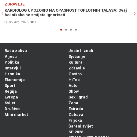
Previous
N
ZDRAVLJE
T TOPLOTNIH TALASA: Ovaj
IMATE GA U KUHINJI: Ova biljka poboljšav
Alzheimerove bolesti
05. Avg. 2026
0
Rat u zalivu
Jeste li znali
Vijesti
Sjećanje
Politika
Kultura
Intervjui
Zdravlje
Hronika
Gastro
Ekonomija
HiTec
Sport
Auto
Regija
Show
Evropa
Sex i grad
Svijet
Žena
Društvo
Estrada
Mini market
Zabava
Frljoka
Šareni svijet
SP 2026