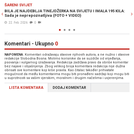
Previous
N
ZDRAVLJE
VIJETU I IMALA 195 KILA:
NEOČEKIVANI REZULTATI NOVOG ISTRAŽIVA
EO)
muškarcima utrostručuje rizik od debljine.
15. Mar. 2025
0
Komentari - Ukupno
0
NAPOMENA
: Komentari odražavaju stavove njihovih autora, a ne nužno i stavove
redakcije Slobodna Bosna. Molimo korisnike da se suzdrže od vrijeđanja,
psovanja i vulgarnog izražavanja. Redakcija zadržava pravo da obriše komentar
bez najave i objašnjenja. Zbog velikog broja komentara redakcija nije dužna
obrisati sve komentare koji krše pravila. Kao čitalac također prihvatate
mogućnost da među komentarima mogu biti pronađeni sadržaji koji mogu biti
u suprotnosti sa vašim vjerskim, moralnim i drugim načelima i uvjerenjima.
LISTA KOMENTARA
DODAJ KOMENTAR