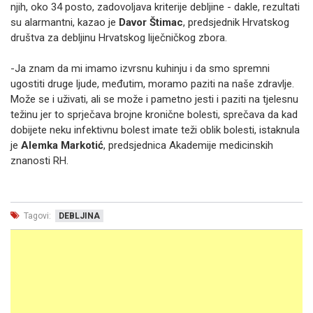
njih, oko 34 posto, zadovoljava kriterije debljine - dakle, rezultati
su alarmantni, kazao je
Davor Štimac
, predsjednik Hrvatskog
društva za debljinu Hrvatskog liječničkog zbora.
-Ja znam da mi imamo izvrsnu kuhinju i da smo spremni
ugostiti druge ljude, međutim, moramo paziti na naše zdravlje.
Može se i uživati, ali se može i pametno jesti i paziti na tjelesnu
težinu jer to sprječava brojne kronične bolesti, sprečava da kad
dobijete neku infektivnu bolest imate teži oblik bolesti, istaknula
je
Alemka Markotić
, predsjednica Akademije medicinskih
znanosti RH.
Tagovi:
DEBLJINA