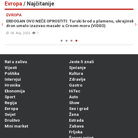
Evropa
/ Najčitanije
Previous
N
EVROPA
ERDOGAN OVO NEĆE OPROSTITI: Turski brod u plamenu, ukrajinski
dron umalo izazvao masakr u Crnom moru (VIDEO)
04. Avg. 2026
1
Rat u zalivu
Jeste li znali
Vijesti
Sjećanje
Politika
Kultura
Intervjui
Zdravlje
Hronika
Gastro
Ekonomija
HiTec
Sport
Auto
Regija
Show
Evropa
Sex i grad
Svijet
Žena
Društvo
Estrada
Mini market
Zabava
Frljoka
Šareni svijet