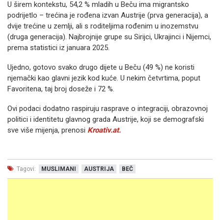
U širem kontekstu, 54,2 % mladih u Beču ima migrantsko
podrijetlo – trećina je rođena izvan Austrije (prva generacija), a
dvije trećine u zemlji, ali s roditeljima rođenim u inozemstvu
(druga generacija). Najbrojnije grupe su Sirijci, Ukrajinci i Nijemci,
prema statistici iz januara 2025.
Ujedno, gotovo svako drugo dijete u Beču (49 %) ne koristi
njemački kao glavni jezik kod kuće. U nekim četvrtima, poput
Favoritena, taj broj doseže i 72 %.
Ovi podaci dodatno raspiruju rasprave o integraciji, obrazovnoj
politici i identitetu glavnog grada Austrije, koji se demografski
sve više mijenja, prenosi
Kroativ.at.
Tagovi:
MUSLIMANI
AUSTRIJA
BEČ