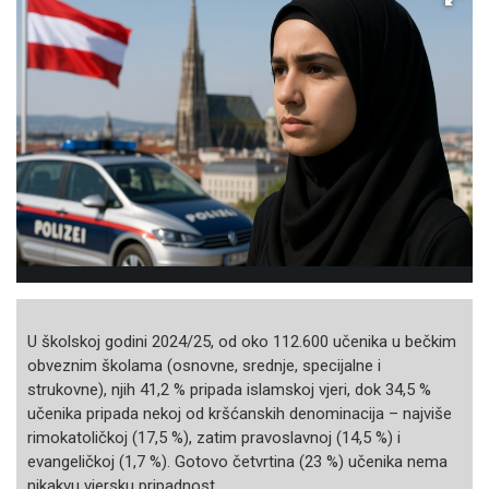
U školskoj godini 2024/25, od oko 112.600 učenika u bečkim
obveznim školama (osnovne, srednje, specijalne i
strukovne), njih 41,2 % pripada islamskoj vjeri, dok 34,5 %
učenika pripada nekoj od kršćanskih denominacija – najviše
rimokatoličkoj (17,5 %), zatim pravoslavnoj (14,5 %) i
evangeličkoj (1,7 %). Gotovo četvrtina (23 %) učenika nema
nikakvu vjersku pripadnost.