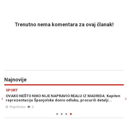
Trenutno nema komentara za ovaj članak!
Najnovije
Previous
N
SPORT
at
OVAKO NEŠTO NIKO NIJE NAPRAVIO REALU IZ MADRIDA: Kapiten
reprezentacije Španjolske donio odluku, procurili detalji...
Prije 40 min
0