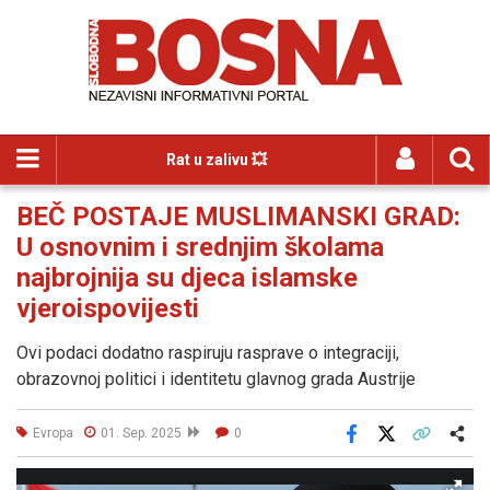
Rat u zalivu 💥
BEČ POSTAJE MUSLIMANSKI GRAD:
U osnovnim i srednjim školama
najbrojnija su djeca islamske
vjeroispovijesti
Ovi podaci dodatno raspiruju rasprave o integraciji,
obrazovnoj politici i identitetu glavnog grada Austrije
Evropa
01. Sep. 2025
0
Facebook
X
Kopiraj link
Više