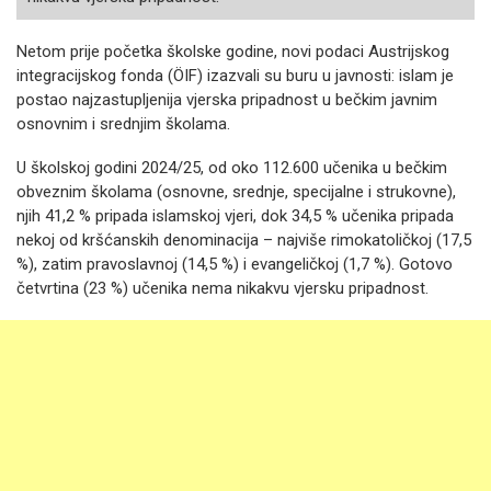
Netom prije početka školske godine, novi podaci Austrijskog
integracijskog fonda (ÖIF) izazvali su buru u javnosti: islam je
postao najzastupljenija vjerska pripadnost u bečkim javnim
osnovnim i srednjim školama.
U školskoj godini 2024/25, od oko 112.600 učenika u bečkim
obveznim školama (osnovne, srednje, specijalne i strukovne),
njih 41,2 % pripada islamskoj vjeri, dok 34,5 % učenika pripada
nekoj od kršćanskih denominacija – najviše rimokatoličkoj (17,5
%), zatim pravoslavnoj (14,5 %) i evangeličkoj (1,7 %). Gotovo
četvrtina (23 %) učenika nema nikakvu vjersku pripadnost.