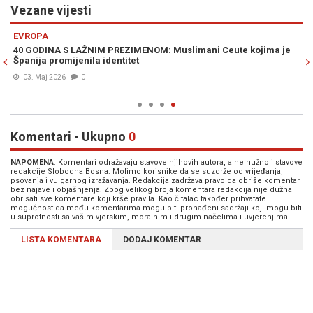
Vezane vijesti
Previous
N
EVROPA
zi
40 GODINA S LAŽNIM PREZIMENOM: Muslimani Ceute kojima je
AK
Španija promijenila identitet
03. Maj 2026
0
Komentari - Ukupno
0
NAPOMENA
: Komentari odražavaju stavove njihovih autora, a ne nužno i stavove
redakcije Slobodna Bosna. Molimo korisnike da se suzdrže od vrijeđanja,
psovanja i vulgarnog izražavanja. Redakcija zadržava pravo da obriše komentar
bez najave i objašnjenja. Zbog velikog broja komentara redakcija nije dužna
obrisati sve komentare koji krše pravila. Kao čitalac također prihvatate
mogućnost da među komentarima mogu biti pronađeni sadržaji koji mogu biti
u suprotnosti sa vašim vjerskim, moralnim i drugim načelima i uvjerenjima.
LISTA KOMENTARA
DODAJ KOMENTAR