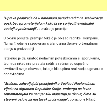
"Uprava poduzeća će u narednom periodu raditi na stabilizaciji
opskrbe repromaterijalom kako bi se spriječili eventualni
zastoji u proizvodnji",
poručio je premijer.
U okviru posjeta, premijer Nikšić je obišao radnike i kompaniju
"Igman“, gdje je razgovarao s članovima Uprave o trenutnom
stanju u proizvodnji.
Istaknuo je da, unatoč nedavnim poteškoćama s isporukama,
tvornica nikad nije prestala raditi, a radnici su uspješno
izvršavali svoje obaveze, iako je bila upitna realizacija ugovora s
dobavljačima.
"Srećom, zahvaljujući predsjedniku Vučiću i Nacionalnom
vijeću za sigurnost Republike Srbije, embargo na izvoz
repromaterijala za namjensku industriju je ukinut, čime su
stvoreni uslovi za nastavak proizvodnje",
poručio je Nikšić.