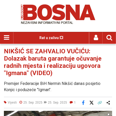
Rat u zalivu 💥
NIKŠIĆ SE ZAHVALIO VUČIĆU:
Dolazak baruta garantuje očuvanje
radnih mjesta i realizaciju ugovora
"Igmana" (VIDEO)
Premijer Federacije BiH Nermin Nikšić danas posjetio
Konjic i poduzeće "Igman".
Vijesti
25. Sep. 2025
25. Sep. 2025
1
Facebook
X
Kopiraj link
Više