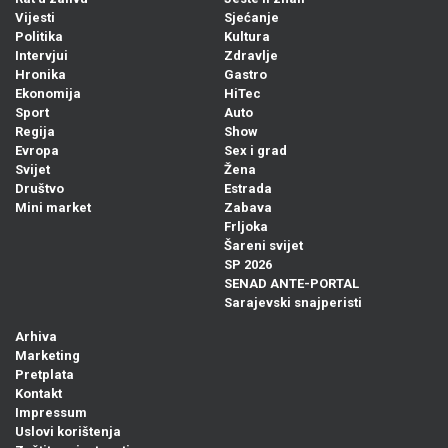
Vijesti
Sjećanje
Politika
Kultura
Intervjui
Zdravlje
Hronika
Gastro
Ekonomija
HiTec
Sport
Auto
Regija
Show
Evropa
Sex i grad
Svijet
Žena
Društvo
Estrada
Mini market
Zabava
Frljoka
Šareni svijet
SP 2026
SENAD ANTE-PORTAL
Sarajevski snajperisti
Arhiva
Marketing
Pretplata
Kontakt
Impressum
Uslovi korištenja