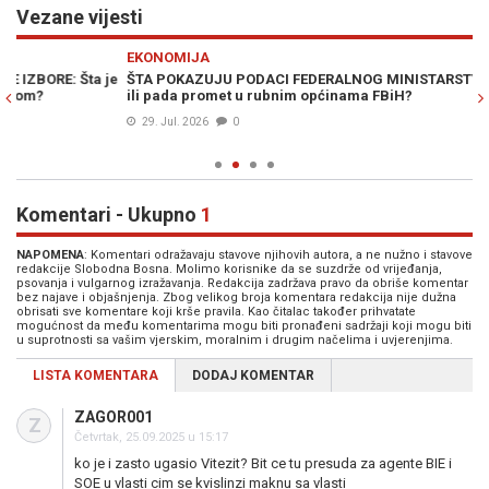
Vezane vijesti
Previous
N
EKONOMIJA
VI
e
ŠTA POKAZUJU PODACI FEDERALNOG MINISTARSTVA: Da li raste
"I
ili pada promet u rubnim općinama FBiH?
ra
ti
29. Jul. 2026
0
Komentari - Ukupno
1
NAPOMENA
: Komentari odražavaju stavove njihovih autora, a ne nužno i stavove
redakcije Slobodna Bosna. Molimo korisnike da se suzdrže od vrijeđanja,
psovanja i vulgarnog izražavanja. Redakcija zadržava pravo da obriše komentar
bez najave i objašnjenja. Zbog velikog broja komentara redakcija nije dužna
obrisati sve komentare koji krše pravila. Kao čitalac također prihvatate
mogućnost da među komentarima mogu biti pronađeni sadržaji koji mogu biti
u suprotnosti sa vašim vjerskim, moralnim i drugim načelima i uvjerenjima.
LISTA KOMENTARA
DODAJ KOMENTAR
ZAGOR001
Z
Četvrtak, 25.09.2025 u 15:17
ko je i zasto ugasio Vitezit? Bit ce tu presuda za agente BIE i
SOE u vlasti cim se kvislinzi maknu sa vlasti