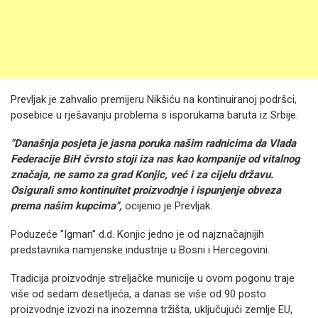
Prevljak je zahvalio premijeru Nikšiću na kontinuiranoj podršci,
posebice u rješavanju problema s isporukama baruta iz Srbije.
"Današnja posjeta je jasna poruka našim radnicima da Vlada
Federacije BiH čvrsto stoji iza nas kao kompanije od vitalnog
značaja, ne samo za grad Konjic, već i za cijelu državu.
Osigurali smo kontinuitet proizvodnje i ispunjenje obveza
prema našim kupcima",
ocijenio je Prevljak.
Poduzeće "Igman" d.d. Konjic jedno je od najznačajnijih
predstavnika namjenske industrije u Bosni i Hercegovini.
Tradicija proizvodnje streljačke municije u ovom pogonu traje
više od sedam desetljeća, a danas se više od 90 posto
proizvodnje izvozi na inozemna tržišta, uključujući zemlje EU,