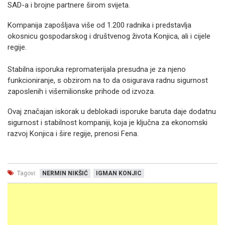
SAD-a i brojne partnere širom svijeta.
Kompanija zapošljava više od 1.200 radnika i predstavlja
okosnicu gospodarskog i društvenog života Konjica, ali i cijele
regije.
Stabilna isporuka repromaterijala presudna je za njeno
funkcioniranje, s obzirom na to da osigurava radnu sigurnost
zaposlenih i višemilionske prihode od izvoza.
Ovaj značajan iskorak u deblokadi isporuke baruta daje dodatnu
sigurnost i stabilnost kompaniji, koja je ključna za ekonomski
razvoj Konjica i šire regije, prenosi Fena.
Tagovi:
NERMIN NIKŠIĆ
IGMAN KONJIC