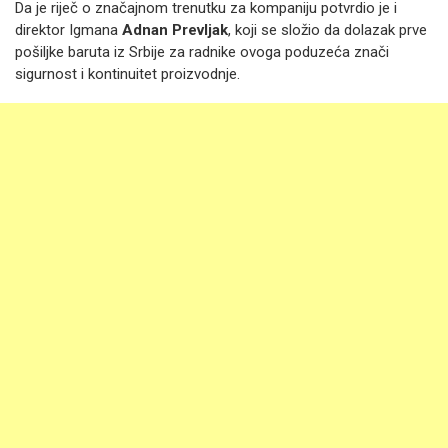
Da je riječ o značajnom trenutku za kompaniju potvrdio je i
direktor Igmana
Adnan Prevljak
, koji se složio da dolazak prve
pošiljke baruta iz Srbije za radnike ovoga poduzeća znači
sigurnost i kontinuitet proizvodnje.