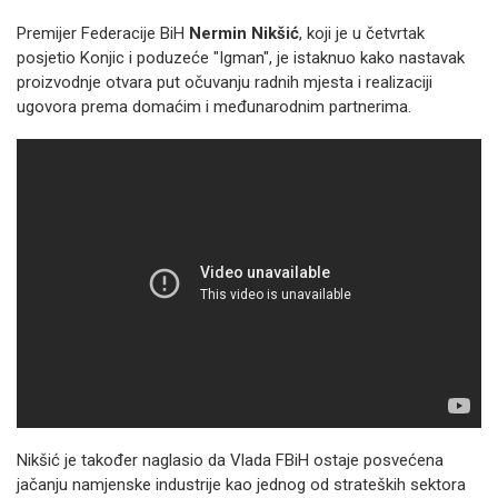
Premijer Federacije BiH
Nermin Nikšić
, koji je u četvrtak
posjetio Konjic i poduzeće "Igman", je istaknuo kako nastavak
proizvodnje otvara put očuvanju radnih mjesta i realizaciji
ugovora prema domaćim i međunarodnim partnerima.
Nikšić je također naglasio da Vlada FBiH ostaje posvećena
jačanju namjenske industrije kao jednog od strateških sektora