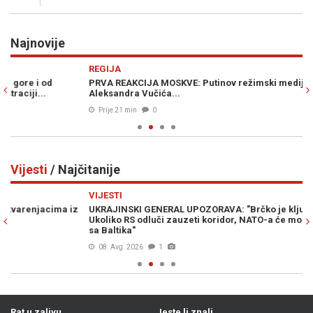
Najnovije
Previous
N
REGIJA
G
PRVA REAKCIJA MOSKVE: Putinov režimski medij piše o izjavi
TR
Aleksandra Vučića...
me
Prije 21 min
0
Vijesti
/ Najčitanije
Previous
N
VIJESTI
VI
UKRAJINSKI GENERAL UPOZORAVA: "Brčko je ključna tačka.
ŠO
Ukoliko RS odluči zauzeti koridor, NATO-a će morati povući snage
ka
sa Baltika"
08. Avg. 2026
1
Rat u zalivu
Jeste li znali