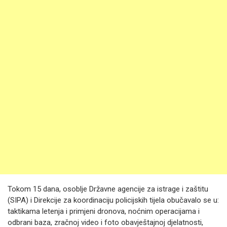
Tokom 15 dana, osoblje Državne agencije za istrage i zaštitu
(SIPA) i Direkcije za koordinaciju policijskih tijela obučavalo se u:
taktikama letenja i primjeni dronova, noćnim operacijama i
odbrani baza, zračnoj video i foto obavještajnoj djelatnosti,