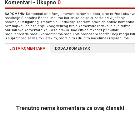
Komentari - Ukupno
0
NAPOMENA
: Komentari odražavaju stavove njihovih autora, a ne nužno i stavove
redakcije Slobodna Bosna. Molimo korisnike da se suzdrže od vrijeđanja,
psovanja i vulgarnog izražavanja. Redakcija zadržava pravo da obriše komentar
bez najave i objašnjenja. Zbog velikog broja komentara redakcija nije dužna
obrisati sve komentare koji krše pravila. Kao čitalac također prihvatate
mogućnost da među komentarima mogu biti pronađeni sadržaji koji mogu biti
u suprotnosti sa vašim vjerskim, moralnim i drugim načelima i uvjerenjima.
LISTA KOMENTARA
DODAJ KOMENTAR
Trenutno nema komentara za ovaj članak!