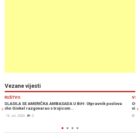
Vezane vijesti
Previous
N
VIJESTI
S
OGLASILA SE AMERIČKA AMBASADA: Kad je u pitanju izbor
A
visokog predstavnika - podržat ćemo...
Z
d
14. Jul. 2026
0