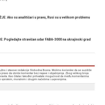
 Ako su analitičari u pravu, Rusi su u velikom problemu
ogledajte stravičan udar FABA-3000 na ukrajinski grad
 nužno i stavove redakcije Slobodna Bosna. Molimo korisnike da se suzdrže
va pravo da obriše komentar bez najave i objašnjenja. Zbog velikog broja
 pravila. Kao čitalac također prihvatate mogućnost da među komentarima
im vjerskim, moralnim i drugim načelima i uvjerenjima.