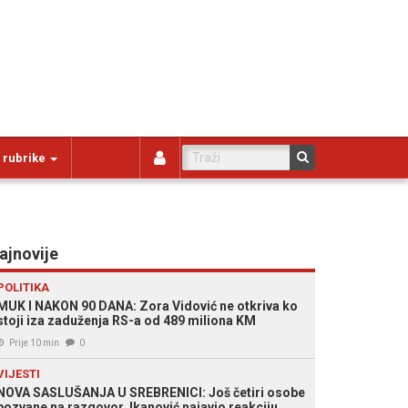
 rubrike
ajnovije
POLITIKA
MUK I NAKON 90 DANA: Zora Vidović ne otkriva ko
stoji iza zaduženja RS-a od 489 miliona KM
Prije 10 min
0
VIJESTI
NOVA SASLUŠANJA U SREBRENICI: Još četiri osobe
pozvane na razgovor, Ikanović najavio reakciju