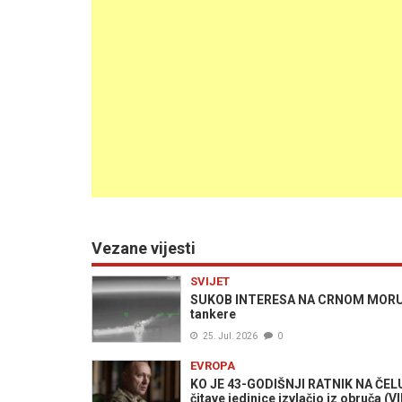
Vezane vijesti
SVIJET
SUKOB INTERESA NA CRNOM MORU: Tr
tankere
25. Jul. 2026
0
EVROPA
KO JE 43-GODIŠNJI RATNIK NA ČELU
čitave jedinice izvlačio iz obruča (V