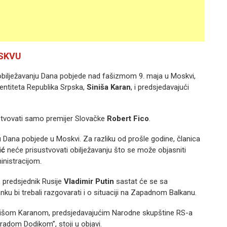
OSKVU
obilježavanju Dana pobjede nad fašizmom 9. maja u Moskvi,
 entiteta Republika Srpska,
Siniša Karan
, i predsjedavajući
ustvovati samo premijer Slovačke
Robert Fico
.
u Dana pobjede u Moskvi. Za razliku od prošle godine, članica
ić
neće prisustvovati obilježavanju što se može objasniti
nistracijom.
, predsjednik Rusije
Vladimir Putin
sastat će se sa
nku bi trebali razgovarati i o situaciji na Zapadnom Balkanu.
inišom Karanom, predsjedavajućim Narodne skupštine RS-a
dom Dodikom”, stoji u objavi.