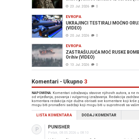
23. Jul. 2026
0
EVROPA
UKRAJINCI TESTIRALI MOĆNO ORUŽJE:
(VIDEO)
20. Jul. 2026
0
EVROPA
ZASTRAŠUJUĆA MOĆ RUSKE BOMBE: P
Orihiv (VIDEO)
13. Jul. 2026
0
Komentari - Ukupno
3
NAPOMENA
: Komentari odražavaju stavove njihovih autora, a ne
od vrijeđanja, psovanja i vulgarnog izražavanja. Redakcija zadrža
komentara redakcija nije dužna obrisati sve komentare koji krše
mogu biti pronađeni sadržaji koji mogu biti u suprotnosti sa vaš
LISTA KOMENTARA
DODAJ KOMENTAR
PUNISHER
P
Petak, 08.05.2026 u 08:10