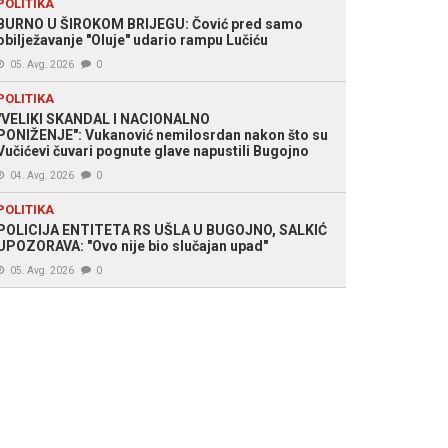
POLITIKA
BURNO U ŠIROKOM BRIJEGU: Čović pred samo
obilježavanje "Oluje" udario rampu Lučiću
05. Avg. 2026
0
POLITIKA
"VELIKI SKANDAL I NACIONALNO
PONIŽENJE": Vukanović nemilosrdan nakon što su
Vučićevi čuvari pognute glave napustili Bugojno
04. Avg. 2026
0
POLITIKA
POLICIJA ENTITETA RS UŠLA U BUGOJNO, SALKIĆ
UPOZORAVA: "Ovo nije bio slučajan upad"
05. Avg. 2026
0