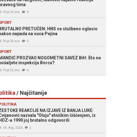
pravnog tima
Prije 24 min
0
SPORT
BRUTALNO PRETUČEN: HNS se službeno oglasio
nakon napada na suca Pejina
Prije 34 min
0
SPORT
MANDIĆ PROZVAO NOGOMETNI SAVEZ BiH: Što ne
pošaljete inspekciju Borcu?
Prije 52 min
0
olitika
/ Najčitanije
POLITIKA
ŽESTOKE REAKCIJE NA IZJAVE IZ BANJA LUKE:
Cvijanović nazvala "Oluju" etničkim čišćenjem, iz
HDZ-a 1990 joj brutalno odgovorili
04. Avg. 2026
2