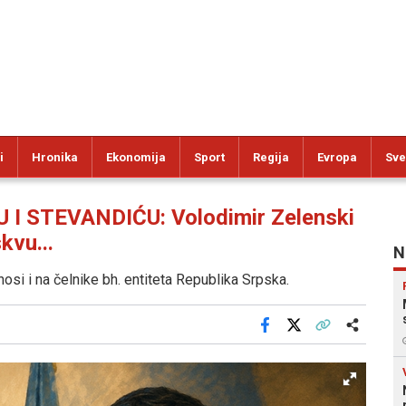
i
Hronika
Ekonomija
Sport
Regija
Evropa
Sve
 STEVANDIĆU: Volodimir Zelenski
kvu...
N
si i na čelnike bh. entiteta Republika Srpska.
Facebook
X
Kopiraj link
Više