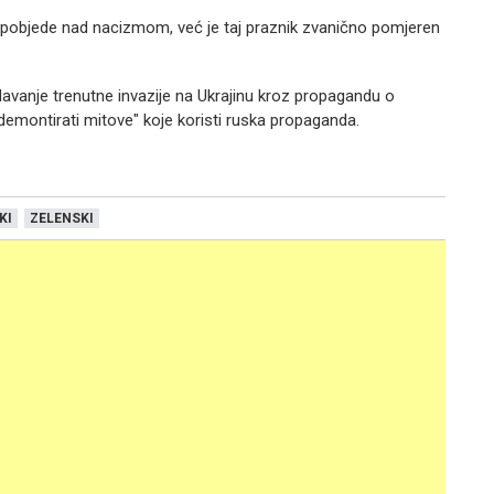
n pobjede nad nacizmom, već je taj praznik zvanično pomjeren
vdavanje trenutne invazije na Ukrajinu kroz propagandu o
demontirati mitove" koje koristi ruska propaganda.
KI
ZELENSKI