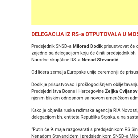
DELEGACIJA IZ RS-a OTPUTOVALA U M
Predsjednik SNSD-a
Milorad Dodik
prisustvovat će 
zajedno sa delegacijom koju će činiti predsjednik bh.
Narodne skupštine RS-a
Nenad Stevandić
.
Od lidera zemalja Europske unije ceremoniji će pris
Dodik je prisustvovao i prošlogodišnjem obilježavanj
Predsjedništva Bosne i Hercegovine
Željka Cvijanov
njenim bliskim odnosnom sa novom američkom admi
Kako je objavila ruska režimska agencija RIA Novosti
delegacijom bh. entiteta Republika Srpska, a na sasta
“Putin će 9. maja razgovarati s predsjednikom RS S
Nenadom Stevandićem i predsjednikom SNSD-a Milora