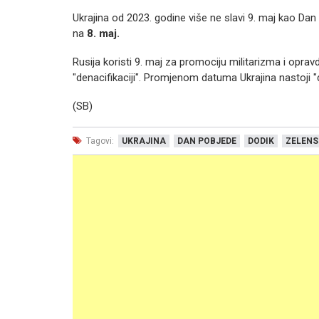
Ukrajina od 2023. godine više ne slavi 9. maj kao Da
na
8. maj.
Rusija koristi 9. maj za promociju militarizma i opra
"denacifikaciji". Promjenom datuma Ukrajina nastoji "
(SB)
Tagovi:
UKRAJINA
DAN POBJEDE
DODIK
ZELENS