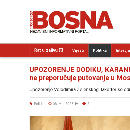
Rat u zalivu 💥
Vijesti
Politika
Intervju
UPOZORENJE DODIKU, KARANU I
ne preporučuje putovanje u Mos
Upozorenje Volodimira Zelenskog, također se odno
Politika
08. Maj 2026
3