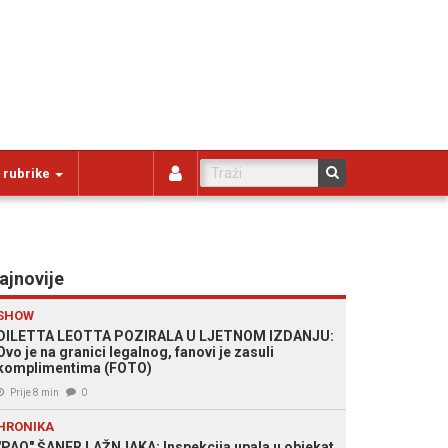
 rubrike
ajnovije
SHOW
DILETTA LEOTTA POZIRALA U LJETNOM IZDANJU:
Ovo je na granici legalnog, fanovi je zasuli
komplimentima (FOTO)
Prije 8 min
0
HRONIKA
"PAO" ŠANER LAŽNJAKA: Inspekcija upala u objekat