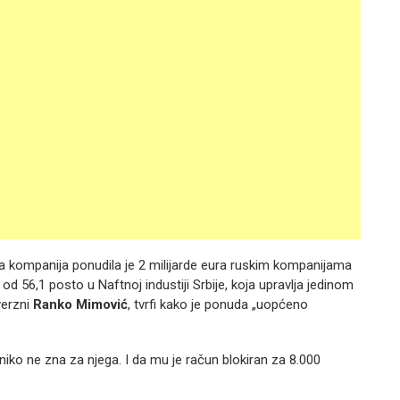
a kompanija ponudila je 2 milijarde eura ruskim kompanijama
d 56,1 posto u Naftnoj industiji Srbije, koja upravlja jedinom
verzni
Ranko Mimović
, tvrfi kako je ponuda „uopćeno
 niko ne zna za njega. I da mu je račun blokiran za 8.000