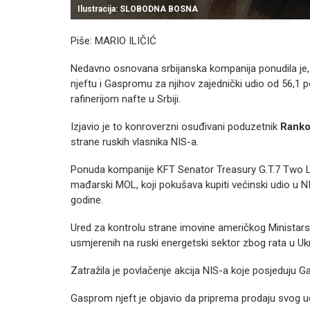
Ilustracija: SLOBODNA BOSNA
Piše: MARIO ILIČIĆ
Nedavno osnovana srbijanska kompanija ponudila je
njeftu i Gaspromu za njihov zajednički udio od 56,1 po
rafinerijom nafte u Srbiji.
Izjavio je to konroverzni osuđivani poduzetnik
Ranko
strane ruskih vlasnika NIS-a.
Ponuda kompanije KFT Senator Treasury G.T.7 Two LL
mađarski MOL, koji pokušava kupiti većinski udio u N
godine.
Ured za kontrolu strane imovine američkog Ministarstv
usmjerenih na ruski energetski sektor zbog rata u Ukra
Zatražila je povlačenje akcija NIS-a koje posjeduju Ga
Gasprom njeft je objavio da priprema prodaju svog u