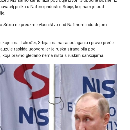
reuzeti NIS samo kamuflaža povrđuje izvor “Slobodne Bosne” iz
avatelj prilika u Naftnoj industriji Srbije, koji nam je pod
je.
to Srbija ne preuzme vlasništvo nad Naftnom industrijom
e koje ima. Također, Srbija ima na raspolaganju i pravo preče
klauzule raskida ugovora jer je ruska strana bila pod
ja, koja pravno gledano nema ništa s ruskim sankcijama.