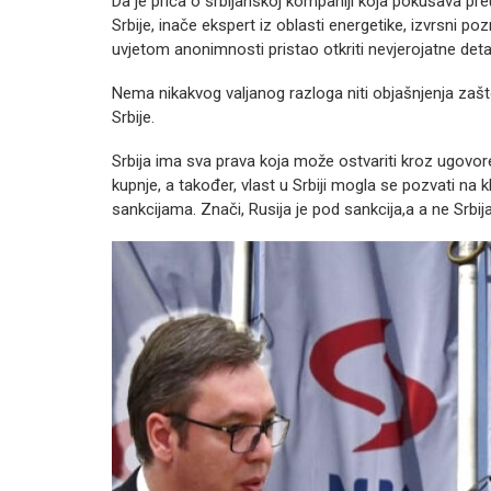
Da je priča o srbijanskoj kompaniji koja pokušava p
Srbije, inače ekspert iz oblasti energetike, izvrsni pozn
uvjetom anonimnosti pristao otkriti nevjerojatne detal
Nema nikakvog valjanog razloga niti objašnjenja zaš
Srbije.
Srbija ima sva prava koja može ostvariti kroz ugovor
kupnje, a također, vlast u Srbiji mogla se pozvati na 
sankcijama. Znači, Rusija je pod sankcija,a a ne Srbi