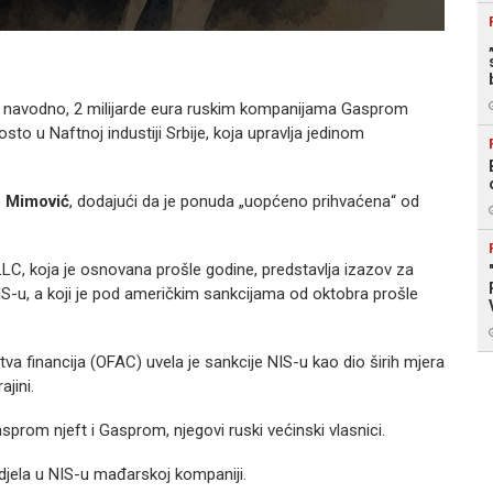
Ilustr
, navodno, 2 milijarde eura ruskim kompanijama Gasprom
sto u Naftnoj industiji Srbije, koja upravlja jedinom
 Mimović
, dodajući da je ponuda „uopćeno prihvaćena“ od
C, koja je osnovana prošle godine, predstavlja izazov za
IS-u, a koji je pod američkim sankcijama od oktobra prošle
a financija (OFAC) uvela je sankcije NIS-u kao dio širih mjera
jini.
sprom njeft i Gasprom, njegovi ruski većinski vlasnici.
djela u NIS-u mađarskoj kompaniji.