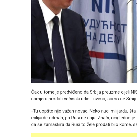
Čak u tome je predviđeno da Srbija preuzme cijeli NI
namjeru prodati većinski udio svima, samo ne Srbiji.
-Tu uopšte nije važan novac. Neko nudi milijardu, šta s
milijarde odmah, pa Rusi ne daju. Znači, očigledno je
da se zamaskira da Rusi to žele prodati bilo kome, sa