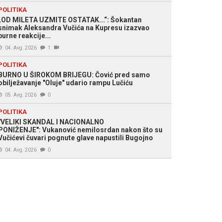
acija
POLITIKA
„OD MILETA UZMITE OSTATAK...“: Šokantan
snimak Aleksandra Vučića na Kupresu izazvao
burne reakcije...
04. Avg. 2026
1
POLITIKA
BURNO U ŠIROKOM BRIJEGU: Čović pred samo
obilježavanje "Oluje" udario rampu Lučiću
05. Avg. 2026
0
POLITIKA
"VELIKI SKANDAL I NACIONALNO
PONIŽENJE": Vukanović nemilosrdan nakon što su
Vučićevi čuvari pognute glave napustili Bugojno
04. Avg. 2026
0