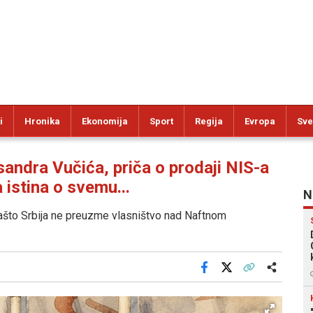
i
Hronika
Ekonomija
Sport
Regija
Evropa
Sve
andra Vučića, priča o prodaji NIS-a
 istina o svemu...
N
zašto Srbija ne preuzme vlasništvo nad Naftnom
Facebook
X
Kopiraj link
Više