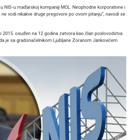
a u NIS-u mađarskoj kompaniji MOL. Neophodne korporativne i
 ne vodi nikakve druge pregovore po ovom pitanju“, navodi se
o 2015. osuđen na 12 godina zatvora kao član poslovodstva
ila da je sa gradonačelnikom Ljubljane Zoranom Jankovićem