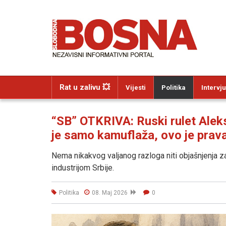
Rat u zalivu 💥
Vijesti
Politika
Intervju
“SB” OTKRIVA: Ruski rulet Aleks
je samo kamuflaža, ovo je prava
Nema nikakvog valjanog razloga niti objašnjenja 
industrijom Srbije.
Politika
08. Maj 2026
0