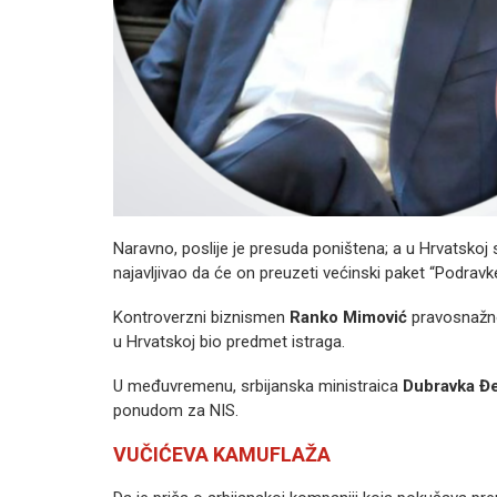
Naravno, poslije je presuda poništena; a u Hrvatskoj se
najavljivao da će on preuzeti većinski paket “Podrav
Kontroverzni biznismen
Ranko Mimović
pravosnažno 
u Hrvatskoj bio predmet istraga.
U međuvremenu, srbijanska ministraica
Dubravka Đ
ponudom za NIS.
VUČIĆEVA KAMUFLAŽA