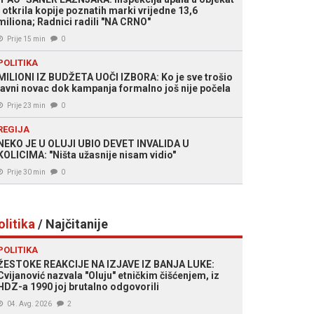
i otkrila kopije poznatih marki vrijedne 13,6
miliona; Radnici radili "NA CRNO"
Prije 15 min
0
POLITIKA
MILIONI IZ BUDŽETA UOČI IZBORA: Ko je sve trošio
javni novac dok kampanja formalno još nije počela
Prije 23 min
0
REGIJA
NEKO JE U OLUJI UBIO DEVET INVALIDA U
KOLICIMA: "Ništa užasnije nisam vidio"
Prije 30 min
0
olitika
/ Najčitanije
POLITIKA
ŽESTOKE REAKCIJE NA IZJAVE IZ BANJA LUKE:
Cvijanović nazvala "Oluju" etničkim čišćenjem, iz
HDZ-a 1990 joj brutalno odgovorili
04. Avg. 2026
2