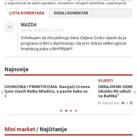
u suprotnosti sa vašim vjerskim, moralnim i drugim načelima i uvjerenjima.
LISTA KOMENTARA
DODAJ KOMENTAR
MAZDA
M
Subota, 09.05.2026 u 10:19
Ochekujem da che jednoga dana Zeljana Zovko izjaviti da je
prognana iz BiH u diplomaciju i da je to dokaz velike ugroze
hrvatskog puka u BiH!!!Bljak!!!
Najnovije
Previous
N
VIJESTI
SV
UKRAJINSKI GENERAL UPOZORAVA: "Brčko je ključna tačka.
RI
Ukoliko RS odluči zauzeti koridor, NATO-a će morati povući snage
po
sa Baltika"
Prije 42 min
0
Mini market
/ Najčitanije