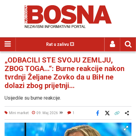
Rat u zalivu 💥
„ODBACILI STE SVOJU ZEMLJU,
ZBOG TOGA...“: Burne reakcije nakon
tvrdnji Željane Zovko da u BiH ne
dolazi zbog prijetnji...
Usijedile su burne reakcije.
Mini market
09. Maj 2026
1
Facebook
X
Kopiraj link
Više