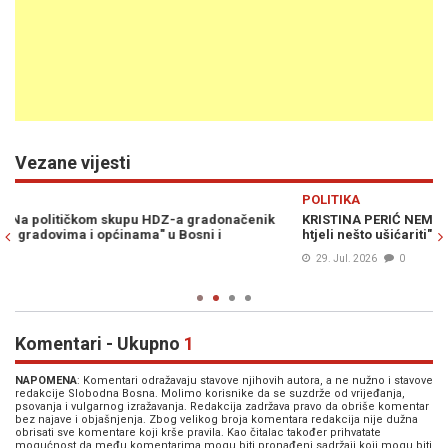
Vezane vijesti
Previous
N
POLITIKA
D
KRISTINA PERIĆ NEMA DILEMU: "Nije im ni Gospa sveta, pa su i tu
M
htjeli nešto ušićariti"
Ev
29. Jul. 2026
0
Komentari - Ukupno
1
NAPOMENA
: Komentari odražavaju stavove njihovih autora, a ne nužno i stavove
redakcije Slobodna Bosna. Molimo korisnike da se suzdrže od vrijeđanja,
psovanja i vulgarnog izražavanja. Redakcija zadržava pravo da obriše komentar
bez najave i objašnjenja. Zbog velikog broja komentara redakcija nije dužna
obrisati sve komentare koji krše pravila. Kao čitalac također prihvatate
mogućnost da među komentarima mogu biti pronađeni sadržaji koji mogu biti