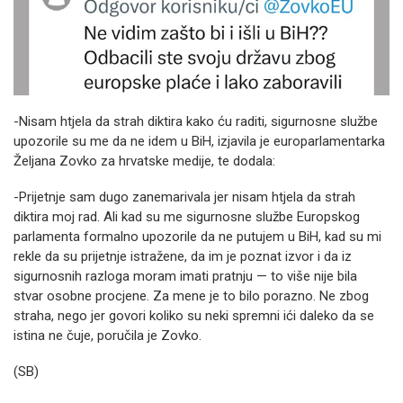
-Nisam htjela da strah diktira kako ću raditi, sigurnosne službe
upozorile su me da ne idem u BiH, izjavila je europarlamentarka
Željana Zovko za hrvatske medije, te dodala:
-Prijetnje sam dugo zanemarivala jer nisam htjela da strah
diktira moj rad. Ali kad su me sigurnosne službe Europskog
parlamenta formalno upozorile da ne putujem u BiH, kad su mi
rekle da su prijetnje istražene, da im je poznat izvor i da iz
sigurnosnih razloga moram imati pratnju — to više nije bila
stvar osobne procjene. Za mene je to bilo porazno. Ne zbog
straha, nego jer govori koliko su neki spremni ići daleko da se
istina ne čuje, poručila je Zovko.
(SB)