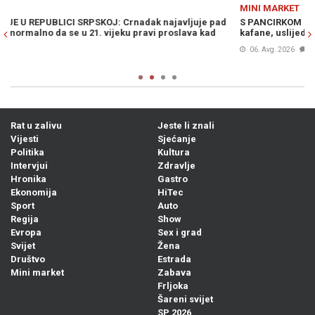
Previous
N
MINI MARKET
M
S PANCIRKOM PO LUKAVICI: Građani u šoku nakon fotografije iz
SU
kafane, uslijedile su burne reakcije...
pr
ka
06. Avg. 2026
0
Rat u zalivu
Jeste li znali
Vijesti
Sjećanje
Politika
Kultura
Intervjui
Zdravlje
Hronika
Gastro
Ekonomija
HiTec
Sport
Auto
Regija
Show
Evropa
Sex i grad
Svijet
Žena
Društvo
Estrada
Mini market
Zabava
Frljoka
Šareni svijet
SP 2026