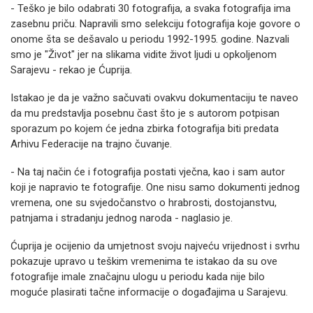
- Teško je bilo odabrati 30 fotografija, a svaka fotografija ima
zasebnu priču. Napravili smo selekciju fotografija koje govore o
onome šta se dešavalo u periodu 1992-1995. godine. Nazvali
smo je "Život" jer na slikama vidite život ljudi u opkoljenom
Sarajevu - rekao je Ćuprija.
Istakao je da je važno sačuvati ovakvu dokumentaciju te naveo
da mu predstavlja posebnu čast što je s autorom potpisan
sporazum po kojem će jedna zbirka fotografija biti predata
Arhivu Federacije na trajno čuvanje.
- Na taj način će i fotografija postati vječna, kao i sam autor
koji je napravio te fotografije. One nisu samo dokumenti jednog
vremena, one su svjedočanstvo o hrabrosti, dostojanstvu,
patnjama i stradanju jednog naroda - naglasio je.
Ćuprija je ocijenio da umjetnost svoju najveću vrijednost i svrhu
pokazuje upravo u teškim vremenima te istakao da su ove
fotografije imale značajnu ulogu u periodu kada nije bilo
moguće plasirati tačne informacije o događajima u Sarajevu.