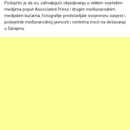
Podsjetio je da su, zahvaljujući objavljivanju u velikim svjetskim
medijima poput Associated Press i drugim međunarodnim
medijskim kućama, fotografije predstavljale svojevrsnu savjest i
podsjetnik međunarodnoj javnosti i centrima moći na dešavanja
u Sarajevu.