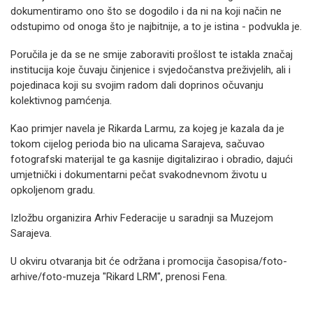
dokumentiramo ono što se dogodilo i da ni na koji način ne
odstupimo od onoga što je najbitnije, a to je istina - podvukla je.
Poručila je da se ne smije zaboraviti prošlost te istakla značaj
institucija koje čuvaju činjenice i svjedočanstva preživjelih, ali i
pojedinaca koji su svojim radom dali doprinos očuvanju
kolektivnog pamćenja.
Kao primjer navela je Rikarda Larmu, za kojeg je kazala da je
tokom cijelog perioda bio na ulicama Sarajeva, sačuvao
fotografski materijal te ga kasnije digitalizirao i obradio, dajući
umjetnički i dokumentarni pečat svakodnevnom životu u
opkoljenom gradu.
Izložbu organizira Arhiv Federacije u saradnji sa Muzejom
Sarajeva.
U okviru otvaranja bit će održana i promocija časopisa/foto-
arhive/foto-muzeja "Rikard LRM", prenosi Fena.