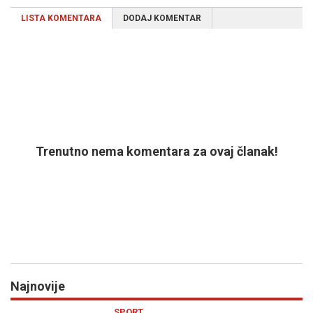
LISTA KOMENTARA
DODAJ KOMENTAR
Trenutno nema komentara za ovaj članak!
Najnovije
Previous
N
SPORT
VI