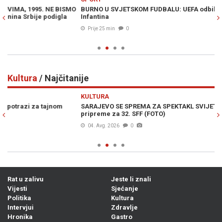
O
BURNO U SVJETSKOM FUDBALU: UEFA odbila izvinjenje Giannija
"S
Infantina
Bo
Prije 25 min
0
Kultura
/ Najčitanije
Previous
N
KULTURA
K
SARAJEVO SE SPREMA ZA SPEKTAKL SVIJETSKIH RAZMERA: U toku
MU
pripreme za 32. SFF (FOTO)
ku
04. Avg. 2026
0
Rat u zalivu
Jeste li znali
Vijesti
Sjećanje
Politika
Kultura
Intervjui
Zdravlje
Hronika
Gastro