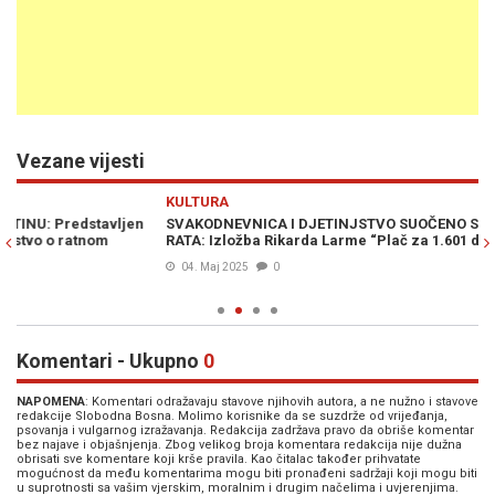
Vezane vijesti
Previous
N
KULTURA
K
SVAKODNEVNICA I DJETINJSTVO SUOČENO S BRUTALNOŠĆU
US
RATA: Izložba Rikarda Larme “Plač za 1.601 dijete” u Sarajevu
ot
04. Maj 2025
0
Komentari - Ukupno
0
NAPOMENA
: Komentari odražavaju stavove njihovih autora, a ne nužno i stavove
redakcije Slobodna Bosna. Molimo korisnike da se suzdrže od vrijeđanja,
psovanja i vulgarnog izražavanja. Redakcija zadržava pravo da obriše komentar
bez najave i objašnjenja. Zbog velikog broja komentara redakcija nije dužna
obrisati sve komentare koji krše pravila. Kao čitalac također prihvatate
mogućnost da među komentarima mogu biti pronađeni sadržaji koji mogu biti
u suprotnosti sa vašim vjerskim, moralnim i drugim načelima i uvjerenjima.