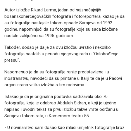
Autor izložbe Rikard Larma, jedan od najznačajnijih
bosanskohercegovačkih fotografa i fotoreportera, kazao je da
su fotografije nastajale tokom opsade Sarajeva od 1992.
godine, napominjući da su fotografije koje su sada izložene
nastale zaključno sa 1995. godinom.
Također, dodao je da je za ovu izložbu uvrstio i nekoliko
fotografija nastalih u periodu njegovog rada u "Oslobođenje
pressu".
Napomenuo je da su fotografije ranije predstavljene i u
inostranstvu, navodeći da su printane u Italiji te da je u Padovi
organizirana velika izložba s tim radovima.
Istakao je da je originalna postavka sadržavala oko 70
fotografija, koje je odabrao Abdulah Sidran, a koji je ujedno
napisao i uvodni tekst za prvu izložbu takve vrste održanu u
Sarajevu tokom rata, u Kamernom teatru 55.
- U novinarstvo sam došao kao mladi umjetnik fotografije kroz