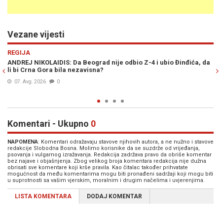
Vezane vijesti
Previous
N
REGIJA
Đinđića, da
ANDREJ NIKOLAIDIS: Šta bi o istopolnim brakovima rekao ko
Njegoš?
30. Jul. 2026
0
Komentari - Ukupno
0
NAPOMENA
: Komentari odražavaju stavove njihovih autora, a ne nužno i stavove
redakcije Slobodna Bosna. Molimo korisnike da se suzdrže od vrijeđanja,
psovanja i vulgarnog izražavanja. Redakcija zadržava pravo da obriše komentar
bez najave i objašnjenja. Zbog velikog broja komentara redakcija nije dužna
obrisati sve komentare koji krše pravila. Kao čitalac također prihvatate
mogućnost da među komentarima mogu biti pronađeni sadržaji koji mogu biti
u suprotnosti sa vašim vjerskim, moralnim i drugim načelima i uvjerenjima.
LISTA KOMENTARA
DODAJ KOMENTAR