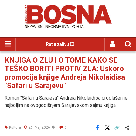
Rat u zalivu 💥
KNJIGA O ZLU I O TOME KAKO SE
TEŠKO BORITI PROTIV ZLA: Uskoro
promocija knjige Andreja Nikolaidisa
"Safari u Sarajevu"
Roman "Safari u Sarajevu" Andreja Nikolaidisa proglašen je
najboljim na ovogodišnjem Sarajevskom sajmu knjiga
Kultura
26. Maj 2026
0
Facebook
X
Kopiraj link
Više