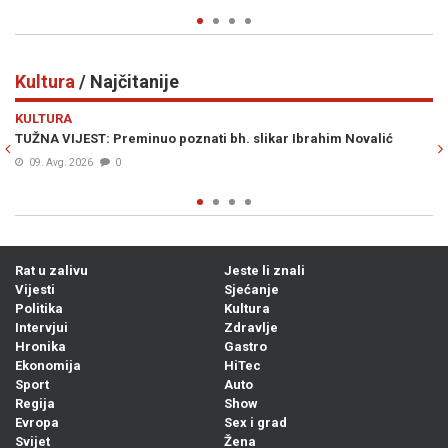
Kultura
/ Najčitanije
Previous
N
KULTURA
ovalić
POSEBAN PROGRAM SFF-a POSVEĆEN BÉLI TARRU: U Saraj
stižu filmovi njegovih najuspješnijih studenata
07. Avg. 2026
0
Rat u zalivu
Jeste li znali
Vijesti
Sjećanje
Politika
Kultura
Intervjui
Zdravlje
Hronika
Gastro
Ekonomija
HiTec
Sport
Auto
Regija
Show
Evropa
Sex i grad
Svijet
Žena