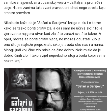
sam bio snajperist, ali u bosanskoj vojsci – da Italijana pronađe i
ubije. Nju ne zanima takozvani pravosudni ishod nego osveta koju
smatra pravdom.
Nikolaidis kaže da je "Safari u Sarajevu" knjiga o zlu i o tome
kako se teško boriti protiv zla, a da i sam ne učiniš zlo: "To je
vjerovatno najgora stvar kod zla: što zarazi sve što takne. A
opet, moraš se boriti protiv njega, ne možeš odustati. Zlo je
ono što je najteže prepoznati, iako je svuda oko nas i u nama.
Mnogi ljudi koji čine zlo misle da čine dobro. Neki misle da je
dobro činiti zlo. I tako svijet neprekidno stoji u borbi kojoj se ne
nazire kraj."