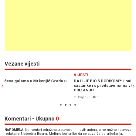
Vezane vijesti
Previous
N
VIJESTI
P
DA LI JE BIO S DODIKOM?: Louis Crishock održao u Banjoj Luci
D
sastanke i s predstavnicima vlasti RS-a koje ga formalno NE
BR
PRIZANJU
fu
Prije 19h
1
Komentari - Ukupno
0
NAPOMENA
: Komentari odražavaju stavove njihovih autora, a ne nužno i stavove
redakcije Slobodna Bosna. Molimo korisnike da se suzdrže od vrijeđanja,