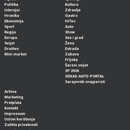
Politika
Kultura
Intervjui
Zdravlje
Hronika
Gastro
Ekonomija
HiTec
Sport
Auto
Regija
Show
Evropa
Sex i grad
Svijet
Žena
Društvo
Estrada
Mini market
Zabava
Frljoka
Šareni svijet
SP 2026
SENAD ANTE-PORTAL
Sarajevski snajperisti
Arhiva
Marketing
Pretplata
Kontakt
Impressum
Uslovi korištenja
Zaštita privatnosti