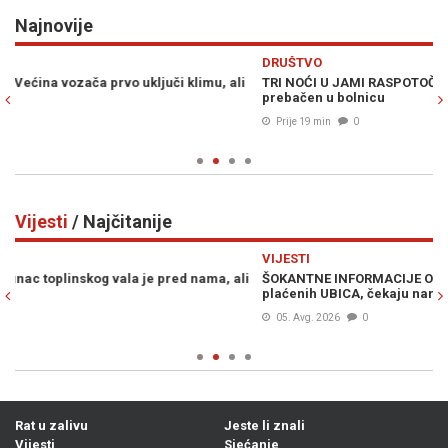
Najnovije
Previous
N
DRUŠTVO
P
TRI NOĆI U JAMI RASPOTOČJE: Dvojici rudara pozlilo, jedan
"
prebačen u bolnicu
Ko
in
Prije 19 min
0
Vijesti
/ Najčitanije
Previous
N
VIJESTI
V
i
ŠOKANTNE INFORMACIJE OSA-e: U BiH se nalaze dvije grupe
I
plaćenih UBICA, čekaju naredbe od...
kr
sk
05. Avg. 2026
0
Rat u zalivu
Jeste li znali
Vijesti
Sjećanje