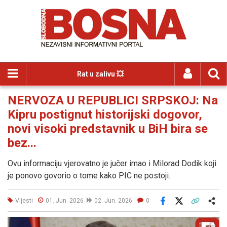
Rat u zalivu 💥
NERVOZA U REPUBLICI SRPSKOJ: Na
Kipru postignut historijski dogovor,
novi visoki predstavnik u BiH bira se
bez...
Ovu informaciju vjerovatno je jučer imao i Milorad Dodik koji
je ponovo govorio o tome kako PIC ne postoji.
Vijesti
01. Jun. 2026
02. Jun. 2026
0
Facebook
X
Kopiraj link
Više