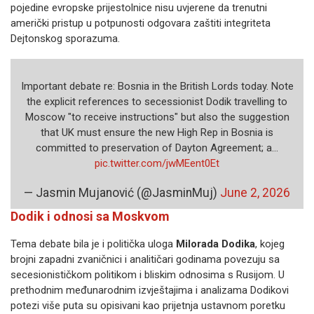
pojedine evropske prijestolnice nisu uvjerene da trenutni
američki pristup u potpunosti odgovara zaštiti integriteta
Dejtonskog sporazuma.
Important debate re: Bosnia in the British Lords today. Note
the explicit references to secessionist Dodik travelling to
Moscow "to receive instructions" but also the suggestion
that UK must ensure the new High Rep in Bosnia is
committed to preservation of Dayton Agreement; a…
pic.twitter.com/jwMEent0Et
— Jasmin Mujanović (@JasminMuj)
June 2, 2026
Dodik i odnosi sa Moskvom
Tema debate bila je i politička uloga
Milorada Dodika
, kojeg
brojni zapadni zvaničnici i analitičari godinama povezuju sa
secesionističkom politikom i bliskim odnosima s Rusijom. U
prethodnim međunarodnim izvještajima i analizama Dodikovi
potezi više puta su opisivani kao prijetnja ustavnom poretku