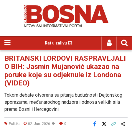
Rat u zalivu 💥
BRITANSKI LORDOVI RASPRAVLJALI
O BIH: Jasmin Mujanović ukazao na
poruke koje su odjeknule iz Londona
(VIDEO)
Tokom debate otvorena su pitanja budućnosti Dejtonskog
sporazuma, međunarodnog nadzora i odnosa velikih sila
prema Bosni i Hercegovini.
Politika
02. Jun. 2026
0
Facebook
X
Kopiraj link
Više