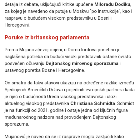
detalja iz debate, uključujući kritike upućene
Miloradu Dodiku
,
za kojeg je navedeno da putuje u Moskvu "po instrukcije", kao i
raspravu o budućem visokom predstavniku u Bosni i
Hercegovini.
Poruke iz britanskog parlamenta
Prema Mujanovićevoj ocjeni, u Domu lordova posebno je
naglašena potreba da budući visoki predstavnik ostane čvrsto
posvećen očuvanju
Dejtonskog mirovnog sporazuma
i
ustavnog poretka Bosne i Hercegovine.
On smatra da takvi stavovi ukazuju na određene razlike između
Sjedinjenih Američkih Država i pojedinih evropskih partnera kada
je riječ o budućnosti Ureda visokog predstavnika i ulozi
aktuelnog visokog predstavnika
Christiana Schmidta
. Schmidt
je na funkciji od 2021. godine i ostaje jedna od ključnih figura
međunarodnog nadzora nad provođenjem Dejtonskog
sporazuma.
Mujanović je naveo da se iz rasprave moglo zaključiti kako