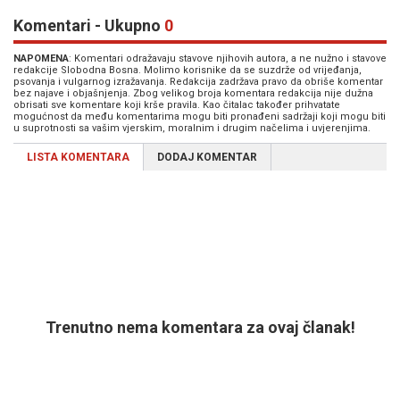
Komentari - Ukupno
0
NAPOMENA
: Komentari odražavaju stavove njihovih autora, a ne nužno i stavove
redakcije Slobodna Bosna. Molimo korisnike da se suzdrže od vrijeđanja,
psovanja i vulgarnog izražavanja. Redakcija zadržava pravo da obriše komentar
bez najave i objašnjenja. Zbog velikog broja komentara redakcija nije dužna
obrisati sve komentare koji krše pravila. Kao čitalac također prihvatate
mogućnost da među komentarima mogu biti pronađeni sadržaji koji mogu biti
u suprotnosti sa vašim vjerskim, moralnim i drugim načelima i uvjerenjima.
LISTA KOMENTARA
DODAJ KOMENTAR
Trenutno nema komentara za ovaj članak!