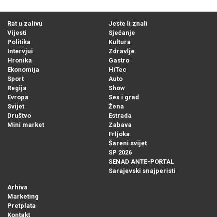
Rat u zalivu
Jeste li znali
Vijesti
Sjećanje
Politika
Kultura
Intervjui
Zdravlje
Hronika
Gastro
Ekonomija
HiTec
Sport
Auto
Regija
Show
Evropa
Sex i grad
Svijet
Žena
Društvo
Estrada
Mini market
Zabava
Frljoka
Šareni svijet
SP 2026
SENAD ANTE-PORTAL
Sarajevski snajperisti
Arhiva
Marketing
Pretplata
Kontakt