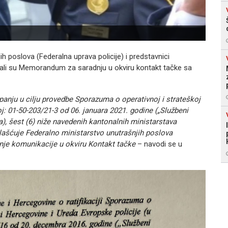
h poslova (Federalna uprava policije) i predstavnici
sali su Memorandum za saradnju u okviru kontakt tačke sa
upanju u cilju provedbe Sporazuma o operativnoj i strateškoj
j: 01-50-203/21-3 od 06. januara 2021. godine („Službeni
ja), šest (6) niže navedenih kantonalnih ministarstava
vlašćuje Federalno ministarstvo unutrašnjih poslova
anje komunikacije u okviru Kontakt tačke
– navodi se u