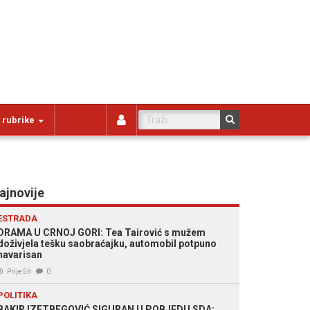
 rubrike
ajnovije
ESTRADA
DRAMA U CRNOJ GORI: Tea Tairović s mužem
doživjela tešku saobraćajku, automobil potpuno
havarisan
Prije 5h
0
POLITIKA
BAKIR IZETBEGOVIĆ SIGURAN U POBJEDU SDA: