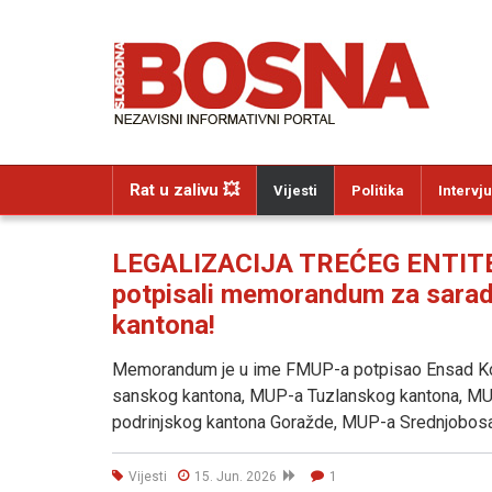
Rat u zalivu 💥
Vijesti
Politika
Intervju
LEGALIZACIJA TREĆEG ENTITET
potpisali memorandum za sarad
kantona!
Memorandum je u ime FMUP-a potpisao Ensad Kor
sanskog kantona, MUP-a Tuzlanskog kantona, M
podrinjskog kantona Goražde, MUP-a Srednjobos
Vijesti
15. Jun. 2026
1