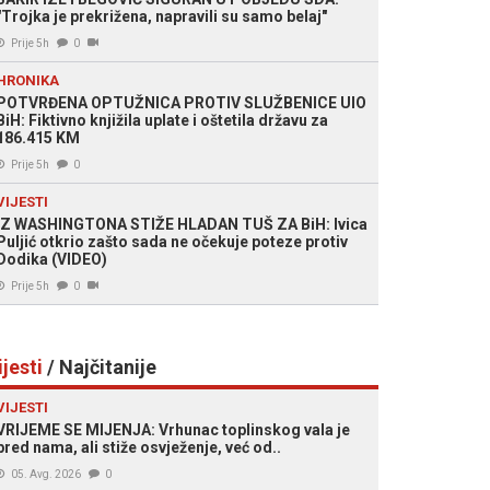
"Trojka je prekrižena, napravili su samo belaj"
Prije 5h
0
HRONIKA
POTVRĐENA OPTUŽNICA PROTIV SLUŽBENICE UIO
BiH: Fiktivno knjižila uplate i oštetila državu za
186.415 KM
Prije 5h
0
VIJESTI
IZ WASHINGTONA STIŽE HLADAN TUŠ ZA BiH: Ivica
Puljić otkrio zašto sada ne očekuje poteze protiv
Dodika (VIDEO)
Prije 5h
0
ijesti
/ Najčitanije
VIJESTI
VRIJEME SE MIJENJA: Vrhunac toplinskog vala je
pred nama, ali stiže osvježenje, već od..
05. Avg. 2026
0