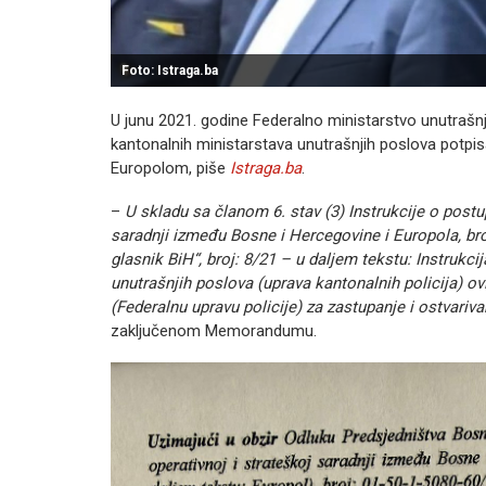
Foto: Istraga.ba
U junu 2021. godine Federalno ministarstvo unutrašnji
kantonalnih ministarstava unutrašnjih poslova potpi
Europolom, piše
Istraga.ba
.
–
U skladu sa članom 6. stav (3) Instrukcije o post
saradnji između Bosne i Hercegovine i Europola, bro
glasnik BiH“, broj: 8/21 – u daljem tekstu: Instrukci
unutrašnjih poslo
va (uprava kantonalnih policija) o
(Federalnu upravu policije) za zastupanje i ostvariv
zaključenom Memorandumu.