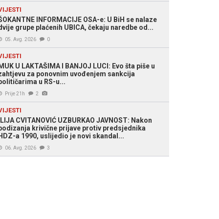
VIJESTI
ŠOKANTNE INFORMACIJE OSA-e: U BiH se nalaze
dvije grupe plaćenih UBICA, čekaju naredbe od...
05. Avg. 2026
0
VIJESTI
MUK U LAKTAŠIMA I BANJOJ LUCI: Evo šta piše u
zahtjevu za ponovnim uvođenjem sankcija
političarima u RS-u...
Prije 21h
2
VIJESTI
ILIJA CVITANOVIĆ UZBURKAO JAVNOST: Nakon
podizanja krivične prijave protiv predsjednika
HDZ-a 1990, uslijedio je novi skandal...
06. Avg. 2026
3