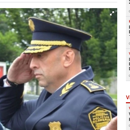
Facebook
X
Kopiraj link
Više
V