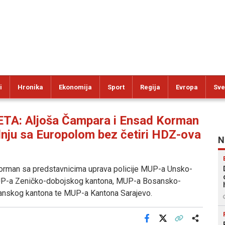
i
Hronika
Ekonomija
Sport
Regija
Evropa
Sve
A: Aljoša Čampara i Ensad Korman
nju sa Europolom bez četiri HDZ-ova
N
man sa predstavnicima uprava policije MUP-a Unsko-
UP-a Zeničko-dobojskog kantona, MUP-a Bosansko-
anskog kantona te MUP-a Kantona Sarajevo.