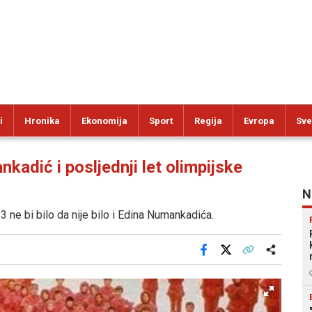
i
Hronika
Ekonomija
Sport
Regija
Evropa
Sve
dić i posljednji let olimpijske
N
3 ne bi bilo da nije bilo i Edina Numankadića.
Facebook
X
Kopiraj link
Više