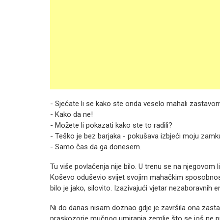
- Sjećate li se kako ste onda veselo mahali zastavo
- Kako da ne!
- Možete li pokazati kako ste to radili?
- Teško je bez barjaka - pokušava izbjeći moju zamk
- Samo čas da ga donesem.
Tu više povlačenja nije bilo. U trenu se na njegovom 
Koševo oduševio svijet svojim mahačkim sposobnosti
bilo je jako, silovito. Izazivajući vjetar nezaboravnih
Ni do danas nisam doznao gdje je završila ona zastava
praskozorje mučnog umiranja zemlje što se još ne p