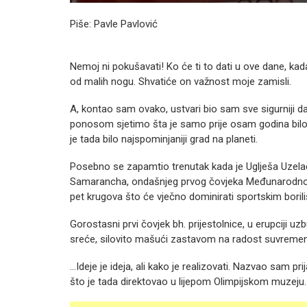
Piše: Pavle Pavlović
Nemoj ni pokušavati! Ko će ti to dati u ove dane, kad
od malih nogu. Shvatiće on važnost moje zamisli.
A, kontao sam ovako, ustvari bio sam sve sigurniji da 
ponosom sjetimo šta je samo prije osam godina bilo n
je tada bilo najspominjaniji grad na planeti.
Posebno se zapamtio trenutak kada je Uglješa Uzelac
Samarancha, ondašnjeg prvog čovjeka Međunarodnog 
pet krugova što će vječno dominirati sportskim borili
Gorostasni prvi čovjek bh. prijestolnice, u erupciji uzb
sreće, silovito mašući zastavom na radost suvremen
…Ideje je ideja, ali kako je realizovati. Nazvao sam pri
što je tada direktovao u lijepom Olimpijskom muzeju.