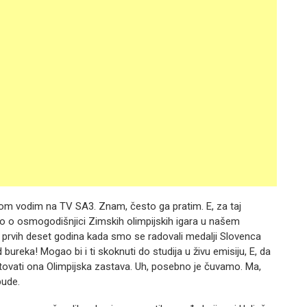
om vodim na TV SA3. Znam, često ga pratim. E, za taj
 o osmogodišnjici Zimskih olimpijskih igara u našem
i prvih deset godina kada smo se radovali medalji Slovenca
bureka! Mogao bi i ti skoknuti do studija u živu emisiju, E, da
stovati ona Olimpijska zastava. Uh, posebno je čuvamo. Ma,
bude.