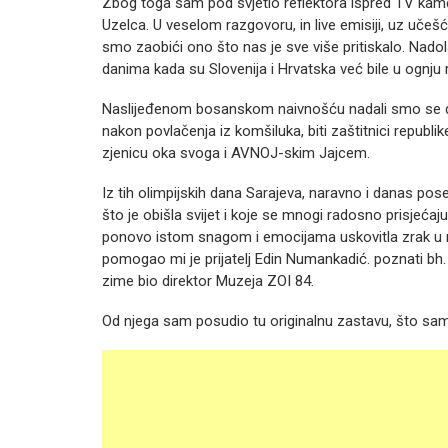
Zbog toga sam pod svjetlo reflektora ispred TV kame
Uzelca. U veselom razgovoru, in live emisiji, uz učeš
smo zaobići ono što nas je sve više pritiskalo. Nado
danima kada su Slovenija i Hrvatska već bile u ognju 
Naslijeđenom bosanskom naivnošću nadali smo se da 
nakon povlačenja iz komšiluka, biti zaštitnici repub
zjenicu oka svoga i AVNOJ-skim Jajcem.
Iz tih olimpijskih dana Sarajeva, naravno i danas pose
što je obišla svijet i koje se mnogi radosno prisjeć
ponovo istom snagom i emocijama uskovitla zrak u
pomogao mi je prijatelj Edin Numankadić. poznati bh. 
zime bio direktor Muzeja ZOI 84.
Od njega sam posudio tu originalnu zastavu, što sam 