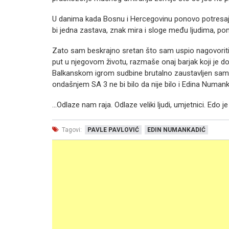
U danima kada Bosnu i Hercegovinu ponovo potresaju p
bi jedna zastava, znak mira i sloge među ljudima, p
Zato sam beskrajno sretan što sam uspio nagovoriti v
put u njegovom životu, razmaše onaj barjak koji je do
Balkanskom igrom sudbine brutalno zaustavljen samo 
ondašnjem SA 3 ne bi bilo da nije bilo i Edina Numank
…Odlaze nam raja. Odlaze veliki ljudi, umjetnici. Edo je
Tagovi:
PAVLE PAVLOVIĆ
EDIN NUMANKADIĆ