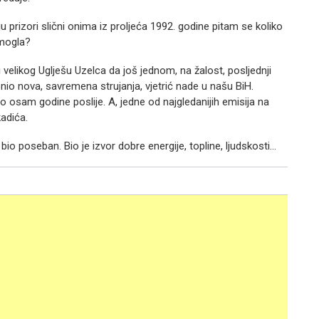
rizori slični onima iz proljeća 1992. godine pitam se koliko
omogla?
elikog Uglješu Uzelca da još jednom, na žalost, posljednji
nio nova, savremena strujanja, vjetrić nade u našu BiH.
osam godine poslije. A, jedne od najgledanijih emisija na
adića.
 bio poseban. Bio je izvor dobre energije, topline, ljudskosti…