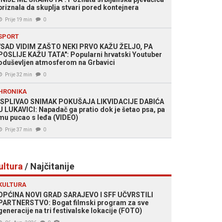
priznala da skuplja stvari pored kontejnera
Prije 19 min
0
SPORT
"SAD VIDIM ZAŠTO NEKI PRVO KAŽU ŽELJO, PA
POSLIJE KAŽU TATA": Popularni hrvatski Youtuber
oduševljen atmosferom na Grbavici
Prije 32 min
0
HRONIKA
ISPLIVAO SNIMAK POKUŠAJA LIKVIDACIJE DABIĆA
U LUKAVICI: Napadač ga pratio dok je šetao psa, pa
mu pucao s leđa (VIDEO)
Prije 37 min
0
ultura
/ Najčitanije
KULTURA
OPĆINA NOVI GRAD SARAJEVO I SFF UČVRSTILI
PARTNERSTVO: Bogat filmski program za sve
generacije na tri festivalske lokacije (FOTO)