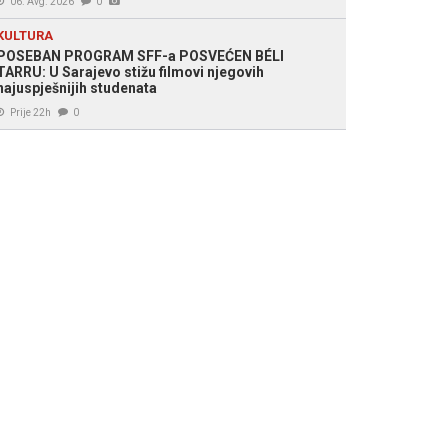
06. Avg. 2026
0
KULTURA
POSEBAN PROGRAM SFF-a POSVEĆEN BÉLI
TARRU: U Sarajevo stižu filmovi njegovih
najuspješnijih studenata
Prije 22h
0