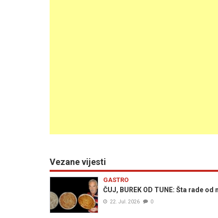
Vezane vijesti
GASTRO
ČUJ, BUREK OD TUNE: Šta rade od 
22. Jul. 2026
0