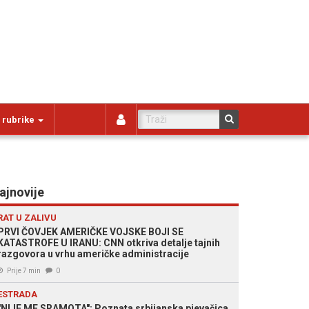
 rubrike
ajnovije
RAT U ZALIVU
PRVI ČOVJEK AMERIČKE VOJSKE BOJI SE
KATASTROFE U IRANU: CNN otkriva detalje tajnih
razgovora u vrhu američke administracije
Prije 7 min
0
ESTRADA
"NIJE ME SRAMOTA": Poznata srbijanska pjevačica