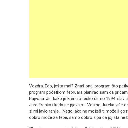
Vozdra, Edo, ješta mai? Znaš onaj program što petk
program početkom februara planirao sam da pričamo
Rajvosa. Jer kako je krenulo teško ćemo 1994. slavit
Jure Franka i kada se pjevalo - Volimo Jureka više od 
si mi javio ranije… Nego, ako ne možeš ti može li go
dobro može za tebe, samo dobro zipa da joj šta ne 