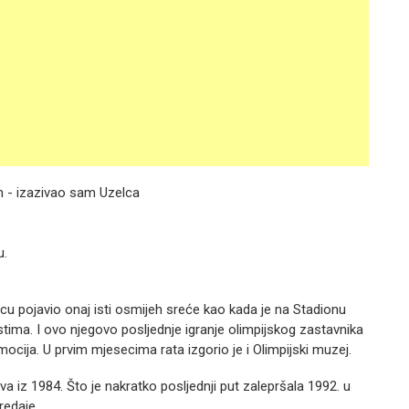
m - izazivao sam Uzelca
u.
licu pojavio onaj isti osmijeh sreće kao kada je na Stadionu
ma. I ovo njegovo posljednje igranje olimpijskog zastavnika
 emocija. U prvim mjesecima rata izgorio je i Olimpijski muzej.
 iz 1984. Što je nakratko posljednji put zalepršala 1992. u
redaje.