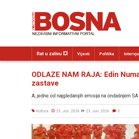
Rat u zalivu 💥
Vijesti
Politika
Intervju
ODLAZE NAM RAJA: Edin Numanka
zastave
A, jedne od najgledanijih emisija na ondašnjem SA 
Kultura
23. Jun. 2026
23. Jun. 2026
0