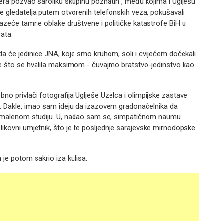
ra pozvao šaroliku skupinu poznatih , među kojima i Uglješu
će gledatelja putem otvorenih telefonskih veza, pokušavali
lazeće tamne oblake društvene i političke katastrofe BiH u
rata.
će jedinice JNA, koje smo kruhom, soli i cvijećem dočekali
like što se hvalila maksimom - čuvajmo bratstvo-jedinstvo kao
bno privlači fotografija Uglješe Uzelca i olimpijske zastave
aju. Dakle, imao sam ideju da izazovem gradonačelnika da
 malenom studiju. U, nadao sam se, simpatičnom naumu
likovni umjetnik, što je te posljednje sarajevske mirnodopske
je potom sakrio iza kulisa.