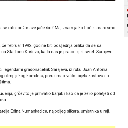
a se ratni požar sve jače širi? Ma, znam ja ko hoće, jarani smo
će februar 1992. godine biti posljednja prilika da se sa
a Stadionu Koševo, kada nas je pratio cijeli svijet. Sarajevo
, legendarni gradonačelnik Sarajeva, iz ruku Juan Antonia
olimpijskog komiteta, preuzimao veliku bijelu zastavu sa
štima.
uđenja, grčevito je prihvatio barjak i kao da je želio poletjeti od
ika.
jatelja Edina Numankadića, najboljeg slikara, umjetnika u raji,