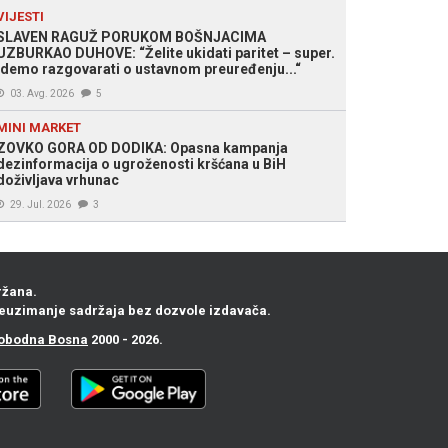
VIJESTI
SLAVEN RAGUŽ PORUKOM BOŠNJACIMA
UZBURKAO DUHOVE: “Želite ukidati paritet – super.
Idemo razgovarati o ustavnom preuređenju...“
03. Avg. 2026
5
MINI MARKET
ZOVKO GORA OD DODIKA: Opasna kampanja
dezinformacija o ugroženosti kršćana u BiH
doživljava vrhunac
29. Jul. 2026
3
ržana.
euzimanje sadržaja bez dozvole izdavača.
obodna Bosna
2000 - 2026.