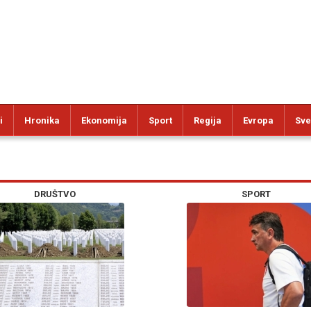
i
Hronika
Ekonomija
Sport
Regija
Evropa
Sve
DRUŠTVO
SPORT