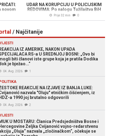
RIČATI:
UDAR NA KORUPCIJU U POLICIJSKIM
na novom
REDOVIMA: Po nalogu Tužilaštva BiH
uhapšen pripadnik Granične policije
Prije 32 min
0
ortal
/ Najčitanije
VIJESTI
REAKCIJA IZ AMERIKE, NAKON UPADA
SPECIJALACA RS-a U SREDNJOJ BOSNI: „Ovo bi
mogli biti članovi iste grupe koja je pratila Dodika
dok je bježao...“
04. Avg. 2026
1
POLITIKA
ŽESTOKE REAKCIJE NA IZJAVE IZ BANJA LUKE:
Cvijanović nazvala "Oluju" etničkim čišćenjem, iz
HDZ-a 1990 joj brutalno odgovorili
04. Avg. 2026
2
VIJESTI
MUK U MOSTARU: Članica Predsjedništva Bosne i
Hercegovine Željka Cvijanović vojno-redarstvenu
akciju „Oluja“ nazvala „zločinačkom“, očekuje se