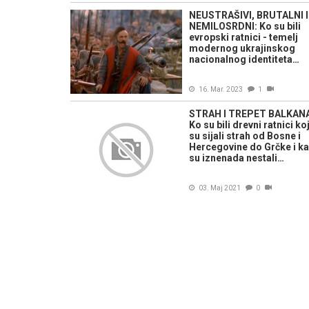
NEUSTRAŠIVI, BRUTALNI I
NEMILOSRDNI: Ko su bili
evropski ratnici - temelj
modernog ukrajinskog
nacionalnog identiteta…
16. Mar. 2023
1
STRAH I TREPET BALKAN
Ko su bili drevni ratnici koj
su sijali strah od Bosne i
Hercegovine do Grčke i k
su iznenada nestali…
03. Maj 2021
0