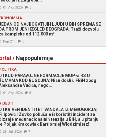
reakcija iz Zagreba...
04. Avg. 2026
0
EKONOMIJA
JEDAN OD NAJBOGATIJIH LJUDI U BIH SPREMA SE
DA PROMIJENI IZGLED BEOGRADA: Traži dozvolu
za kompleks od 112.000 m²
Prije 21h
0
ortal
/ Najpopularnije
POLITIKA
OTKUD PARAVOJNE FORMACIJE MUP-a RS U
ŠUMAMA KOD BUGOJNA: Nisu došli u FBiH zbog
Aleksandra Vučića, nego...
04. Avg. 2026
8
VIJESTI
OTKRIVEN IDENTITET VANDALA IZ MEĐUGORJA:
Filipović i Zovko pokušale iskoristiti incident za
dizanje međunacionalnih tenzija u BiH, a u pitanju
je Poljak Krakowiak Bartlomiej Wlodzimierz!
28. Jul. 2026
7