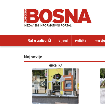
Rat u zalivu 💥
Vijesti
Politika
Intervju
Najnovije
HRONIKA