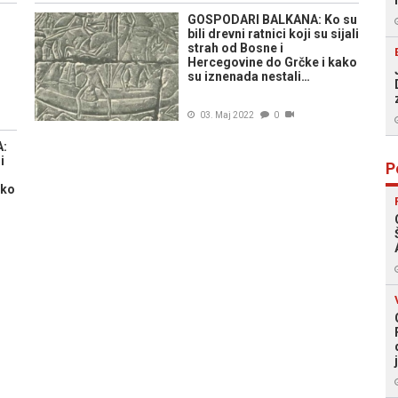
GOSPODARI BALKANA: Ko su
bili drevni ratnici koji su sijali
strah od Bosne i
Hercegovine do Grčke i kako
su iznenada nestali…
03. Maj 2022
0
A:
i
P
ako