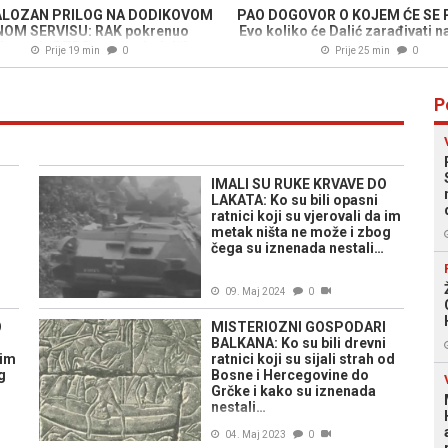
LOZAN PRILOG NA DODIKOVOM
PAO DOGOVOR O KOJEM ĆE SE P
NOM SERVISU: RAK pokrenuo
Evo koliko će Dalić zarađivati 
k protiv RTRS-a po zajedničkom
poslu
Prije 19 min
0
Prije 25 min
0
govoru pet udruženja žrtava
P
IMALI SU RUKE KRVAVE DO
LAKATA: Ko su bili opasni
ratnici koji su vjerovali da im
metak ništa ne može i zbog
čega su iznenada nestali…
09. Maj 2024
0
O
MISTERIOZNI GOSPODARI
BALKANA: Ko su bili drevni
 im
ratnici koji su sijali strah od
g
Bosne i Hercegovine do
Grčke i kako su iznenada
nestali…
04. Maj 2023
0