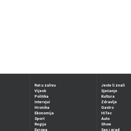
Rat u zalivu
Jeste li znali
Vijesti
Sjećanje
Politika
Kultura
Intervjui
Zdravlje
Hronika
Gastro
Ekonomija
HiTec
Sport
Auto
Regija
Show
Evropa
Sex i grad