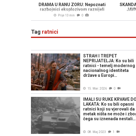
DRAMA U RANU ZORU: Nepoznati
SKANDA
razbojnici eksplozivom raznijeli
JAV
bankomat u sarajevskom naselju,
postupa
Prije 13 min
0
stanari ih otjerali (FOTO)
pri
Tag
ratnici
STRAH I TREPET
NEPRIJATELJA: Ko su bili
ratnici - temelj modernog
nacionalnog identiteta
države u Europi…
15. Mar. 2026
0
IMALI SU RUKE KRVAVE D
LAKATA: Ko su bili opasni
ratnici koji su vjerovali da
metak ništa ne može i zbo
čega su iznenada nestali…
08. Maj 2023
1