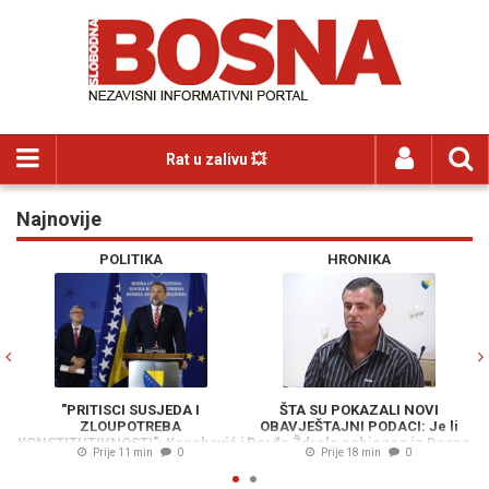
Rat u zalivu 💥
Najnovije
Previous
N
POLITIKA
HRONIKA
"PRITISCI SUSJEDA I
ŠTA SU POKAZALI NOVI
ZLOUPOTREBA
OBAVJEŠTAJNI PODACI: Je li
KONSTITUTIVNOSTI": Konaković i
Đorđe Ždrale pobjegao iz Bosne
Prije 11 min
0
Prije 18 min
0
Mehmedović poslali oštre
i Hercegovine?
poruke o zastupljenosti u