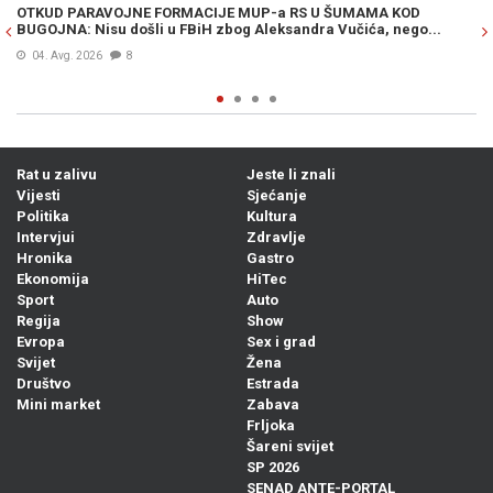
OTKUD PARAVOJNE FORMACIJE MUP-a RS U ŠUMAMA KOD
OT
BUGOJNA: Nisu došli u FBiH zbog Aleksandra Vučića, nego...
po
Bi
04. Avg. 2026
8
Rat u zalivu
Jeste li znali
Vijesti
Sjećanje
Politika
Kultura
Intervjui
Zdravlje
Hronika
Gastro
Ekonomija
HiTec
Sport
Auto
Regija
Show
Evropa
Sex i grad
Svijet
Žena
Društvo
Estrada
Mini market
Zabava
Frljoka
Šareni svijet
SP 2026
SENAD ANTE-PORTAL