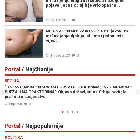
mršavljenje mogu uzrokovati neželjene
pojave, jedna od njih je vrlo opasna...
25. Apr. 2025
0
NIJE SVE ONAKO KAKO SE ČINI: Lijekovi za
mršavljenje djeluju, ali ima i jedna loša
vijest…
14. Dec. 2023
0
Portal
/ Najčitanije
Previous
N
REGIJA
PO
"DA 1991. NISMO NAPADALI HRVATE TENKOVIMA, 1995. NE BISMO
ŽE
BJEŽALI NA TRAKTORIMA": Objava državljanina Srbije podigla
"O
prašinu u susjedstvu
Prije 20h
0
Portal
/ Najpopularnije
Previous
N
POLITIKA
VI