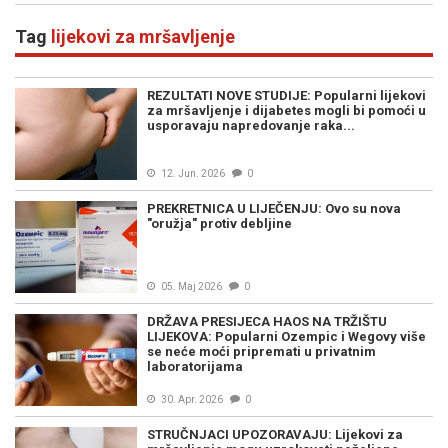
institucijama BiH
Tag
lijekovi za mršavljenje
REZULTATI NOVE STUDIJE: Popularni lijekovi
za mršavljenje i dijabetes mogli bi pomoći u
usporavaju napredovanje raka...
12. Jun. 2026
0
PREKRETNICA U LIJEČENJU: Ovo su nova
"oružja" protiv debljine
05. Maj 2026
0
DRŽAVA PRESIJECA HAOS NA TRŽIŠTU
LIJEKOVA: Popularni Ozempic i Wegovy više
se neće moći pripremati u privatnim
laboratorijama
30. Apr. 2026
0
STRUČNJACI UPOZORAVAJU: Lijekovi za