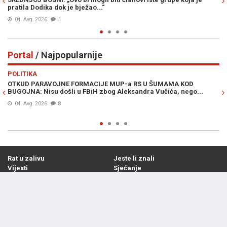
pratila Dodika dok je bježao...“
04. Avg. 2026
1
Portal
/ Najpopularnije
Previous
N
POLITIKA
VI
OTKUD PARAVOJNE FORMACIJE MUP-a RS U ŠUMAMA KOD
OT
BUGOJNA: Nisu došli u FBiH zbog Aleksandra Vučića, nego...
po
Bi
04. Avg. 2026
8
Rat u zalivu
Jeste li znali
Vijesti
Sjećanje
Politika
Kultura
Intervjui
Zdravlje
Hronika
Gastro
Ekonomija
HiTec
Sport
Auto
Regija
Show