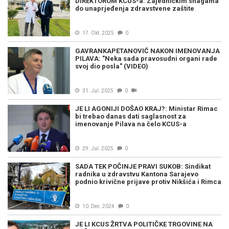
DIREKTOROM KCUS-a: Zajedničkim snagama
do unaprjeđenja zdravstvene zaštite
17. Okt. 2025
0
GAVRANKAPETANOVIĆ NAKON IMENOVANJA
PILAVA: "Neka sada pravosudni organi rade
svoj dio posla" (VIDEO)
31. Jul. 2025
0
JE LI AGONIJI DOŠAO KRAJ?: Ministar Rimac
bi trebao danas dati saglasnost za
imenovanje Pilava na čelo KCUS-a
29. Jul. 2025
0
SADA TEK POČINJE PRAVI SUKOB: Sindikat
radnika u zdravstvu Kantona Sarajevo
podnio krivične prijave protiv Nikšića i Rimca
10. Dec. 2024
0
JE LI KCUS ŽRTVA POLITIČKE TRGOVINE NA