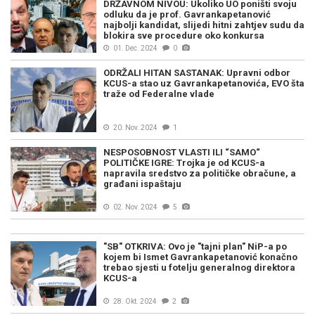
DRŽAVNOM NIVOU: Ukoliko UO poništi svoju
odluku da je prof. Gavrankapetanović
najbolji kandidat, slijedi hitni zahtjev sudu da
blokira sve procedure oko konkursa
01. Dec. 2024
0
ODRŽALI HITAN SASTANAK: Upravni odbor
KCUS-a stao uz Gavrankapetanovića, EVO šta
traže od Federalne vlade
20. Nov. 2024
1
NESPOSOBNOST VLASTI ILI “SAMO“
POLITIČKE IGRE: Trojka je od KCUS-a
napravila sredstvo za političke obračune, a
građani ispaštaju
02. Nov. 2024
5
"SB" OTKRIVA: Ovo je "tajni plan" NiP-a po
kojem bi Ismet Gavrankapetanović konačno
trebao sjesti u fotelju generalnog direktora
KCUS-a
28. Okt. 2024
2