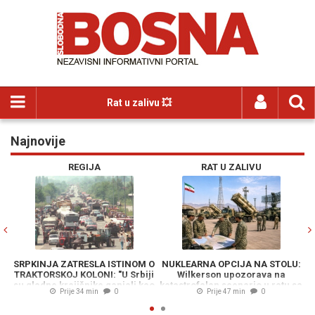
Rat u zalivu 💥
Najnovije
Previous
N
REGIJA
RAT U ZALIVU
SRPKINJA ZATRESLA ISTINOM O
NUKLEARNA OPCIJA NA STOLU:
TRAKTORSKOJ KOLONI: "U Srbiji
Wilkerson upozorava na
S
su gladne krajišnike ganjali kao
katastrofalan scenario u ratu sa
p
Prije 34 min
0
Prije 47 min
0
divljač"
Iranom