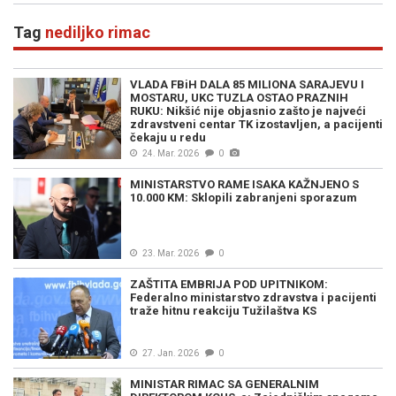
Tag
nediljko rimac
VLADA FBiH DALA 85 MILIONA SARAJEVU I
MOSTARU, UKC TUZLA OSTAO PRAZNIH
RUKU: Nikšić nije objasnio zašto je najveći
zdravstveni centar TK izostavljen, a pacijenti
čekaju u redu
24. Mar. 2026
0
MINISTARSTVO RAME ISAKA KAŽNJENO S
10.000 KM: Sklopili zabranjeni sporazum
23. Mar. 2026
0
ZAŠTITA EMBRIJA POD UPITNIKOM:
Federalno ministarstvo zdravstva i pacijenti
traže hitnu reakciju Tužilaštva KS
27. Jan. 2026
0
MINISTAR RIMAC SA GENERALNIM