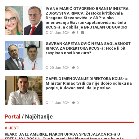
IVANA MARIĆ OTVORENO BRANI MINISTRA
ZDRAVSTVA RIMCA: Žestoko kritikovala
Dragana Stevanovića iz SDP-a oko
imenovanja Gavrankapetanovića na čelo
KCUS-a, a dobila je BRUTALAN ODGOVOR!
21. Jan. 2024
3
GAVRANKAPETANOVIĆ NEMA SAGLASNOST
RIMCA ZA DIREKTORA KCUS-a: Hoće li biti
raspisan novi konkurs?
20. Jan. 2024
0
ZAPELO IMENOVANJE DIREKTORA KCUS-a:
Ministar Rimac tvrdi da nije dobio odluku na
potpis, Kulovac tvrdi da je poslao
11. Jan. 2024
0
Portal
/ Najčitanije
Previous
N
VIJESTI
PO
REAKCIJA IZ AMERIKE, NAKON UPADA SPECIJALACA RS-a U
ŽE
SREDNJOJ BOSNI: „Ovo bi mogli biti članovi iste grupe koja je
"O