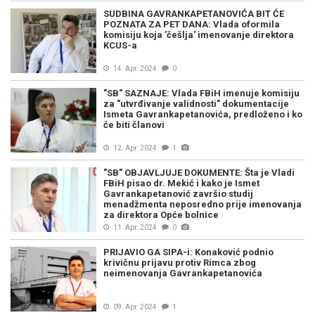
SUDBINA GAVRANKAPETANOVIĆA BIT ĆE
POZNATA ZA PET DANA: Vlada oformila
komisiju koja 'češlja' imenovanje direktora
KCUS-a
14. Apr. 2024
0
"SB" SAZNAJE: Vlada FBiH imenuje komisiju
za "utvrđivanje validnosti" dokumentacije
Ismeta Gavrankapetanovića, predloženo i ko
će biti članovi
12. Apr. 2024
1
"SB" OBJAVLJUJE DOKUMENTE: Šta je Vladi
FBiH pisao dr. Mekić i kako je Ismet
Gavrankapetanović završio studij
menadžmenta neposredno prije imenovanja
za direktora Opće bolnice
11. Apr. 2024
0
PRIJAVIO GA SIPA-i: Konaković podnio
krivičnu prijavu protiv Rimca zbog
neimenovanja Gavrankapetanovića
09. Apr. 2024
1