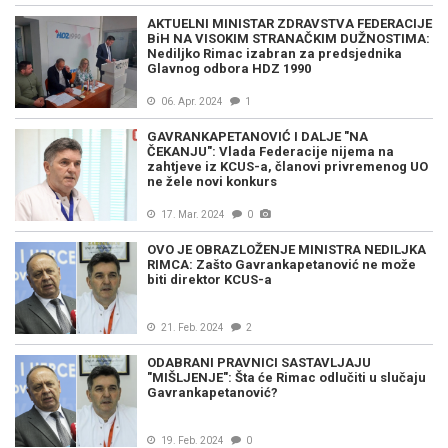
AKTUELNI MINISTAR ZDRAVSTVA FEDERACIJE
BiH NA VISOKIM STRANAČKIM DUŽNOSTIMA:
Nediljko Rimac izabran za predsjednika
Glavnog odbora HDZ 1990
06. Apr. 2024
1
GAVRANKAPETANOVIĆ I DALJE "NA
ČEKANJU": Vlada Federacije nijema na
zahtjeve iz KCUS-a, članovi privremenog UO
ne žele novi konkurs
17. Mar. 2024
0
OVO JE OBRAZLOŽENJE MINISTRA NEDILJKA
RIMCA: Zašto Gavrankapetanović ne može
biti direktor KCUS-a
21. Feb. 2024
2
ODABRANI PRAVNICI SASTAVLJAJU
"MIŠLJENJE": Šta će Rimac odlučiti u slučaju
Gavrankapetanović?
19. Feb. 2024
0