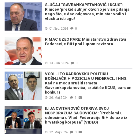
SLUČAJ "GAVRANKAPETANOVIĆ I KCUS":
Rimčev 'prekid šutnje' otvorio je više pitanja
nego što je dao odgovora, ministar vodio i
vlastitu istragu!
01. Sep. 2024
0
RIMAC UZEO PARE: Ministarstvo zdravstva
Federacije BiH pod lupom revizora
13. Jun. 2024
0
VODI LI TO KADROVSKU POLITIKU
BOŠNJAČKIH POZICIJA U FEDERACIJI HNS:
Kad ne mogu srušiti Ismeta
Gavrankapetanovića, srušit će KCUS, pardon
konkurs
26. Maj 2024
1
ILIJA CVITANOVIĆ OTKRIVA SVOJ
NESPORAZUM SA ČOVIĆEM: "Problemi u
odnosima u Vladi Federacije BiH dolaze iz
hrvatskog korpusa" (VIDEO)
12. Maj 2024
0