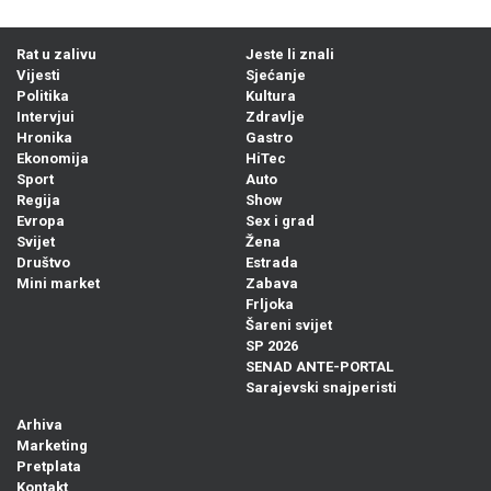
Rat u zalivu
Jeste li znali
Vijesti
Sjećanje
Politika
Kultura
Intervjui
Zdravlje
Hronika
Gastro
Ekonomija
HiTec
Sport
Auto
Regija
Show
Evropa
Sex i grad
Svijet
Žena
Društvo
Estrada
Mini market
Zabava
Frljoka
Šareni svijet
SP 2026
SENAD ANTE-PORTAL
Sarajevski snajperisti
Arhiva
Marketing
Pretplata
Kontakt