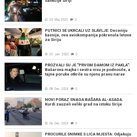
sankcije Siriji
20. Maj 2025
0
PUTNICI SE UKRCALI UZ SLAVLJE: Deceniju
kasnije, ova aviokompanija pokrenula letove
za Siriju
23. Jan. 2025
0
PROZVALI SU JE "PRVOM DAMOM IZ PAKLA":
Bašarova majka i sestra nisu je podnosile, a
tajne poruke otkrile su njenu pravu narav
08. Dec. 2024
0
NOVI PORAZ SNAGA BAŠARA AL-ASADA:
Kurdi zauzeli veliki grad na istoku Sirije
06. Dec. 2024
0
PROCURILE SNIMKE S LICA MJESTA: Odjekuju