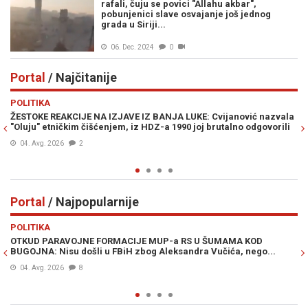
rafali, čuju se povici "Allahu akbar",
pobunjenici slave osvajanje još jednog
grada u Siriji...
06. Dec. 2024
0
Portal
/ Najčitanije
Previous
N
POLITIKA
E
ŽESTOKE REAKCIJE NA IZJAVE IZ BANJA LUKE: Cvijanović nazvala
JE
"Oluju" etničkim čišćenjem, iz HDZ-a 1990 joj brutalno odgovorili
IZ
04. Avg. 2026
2
Portal
/ Najpopularnije
Previous
N
POLITIKA
VI
OTKUD PARAVOJNE FORMACIJE MUP-a RS U ŠUMAMA KOD
OT
BUGOJNA: Nisu došli u FBiH zbog Aleksandra Vučića, nego...
po
Bi
04. Avg. 2026
8