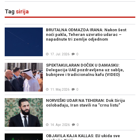
Tag
sirija
BRUTALNA ODMAZDA IRANA: Nakon šest
noći pakla, Teheran uzvratio udarac –
napadnute tri zemlje odjednom
17. Jul. 2026
0
SPEKTAKULARAN DOČEK U DAMASKU:
Delegacija UAE pozdravljena uz sablje,
bubnjeve i tradicionalnu kafu (VIDEO)
11. Maj 2026
0
NORVEŠKI UDAR NA TEHERAN: Dok Siriju
oslobađaju, Iran stavili na "crnu listu"
14. Apr. 2026
0
OBJAVILA KAJA KALLAS: EU ukida sve