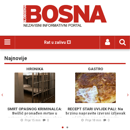
Rat u zalivu 💥
Najnovije
Previous
N
HRONIKA
GASTRO
SMRT OPASNOG KRIMINALCA:
RECEPT STARI UVIJEK PALI: Na
Bešlić pronađen mrtav u
brzinu napravite izvrsni izljevak
zatvoru, služio je kaznu zbog
od tikvica, i ne zaboravite
Prije 15 min
0
Prije 18 min
0
ovih djela...
jogurt...