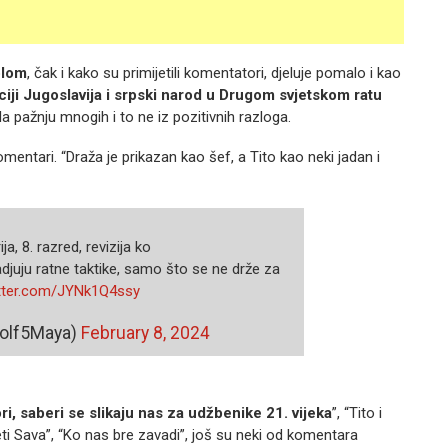
tolom
, čak i kako su primijetili komentatori, djeluje pomalo i kao
ciji Jugoslavija i srpski narod u Drugom svjetskom ratu
la pažnju mnogih i to ne iz pozitivnih razloga.
omentari. “Draža je prikazan kao šef, a Tito kao neki jadan i
ja, 8. razred, revizija ko
radjuju ratne taktike, samo što se ne drže za
itter.com/JYNk1Q4ssy
olf5Maya)
February 8, 2024
ri, saberi se slikaju nas za udžbenike 21. vijeka
”, “Tito i
ti Sava”, “Ko nas bre zavadi”, još su neki od komentara