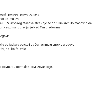
aveznih poreze i preko banaka
vac on ima sve
imali 30% srpskog stanovnistva koje se od 1945 krenulo masovno da
rbi preuzimali uoravljanje Nad Tim gradovima
cegovini
pobiju opljackaju ociste i da Danas imaju srpske gradove
bi jos i ko fol vole
povratiti u normalan i civilizovan svjet.