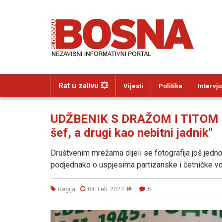
Rat u zalivu 💥
Vijesti
Politika
Intervju
UDŽBENIK S DRAŽOM I TITOM 
šef, a drugi kao nebitni jadnik"
Društvenim mrežama dijeli se fotografija još jednog
podjednako o uspjesima partizanske i četničke vo
Regija
08. Feb. 2024
5