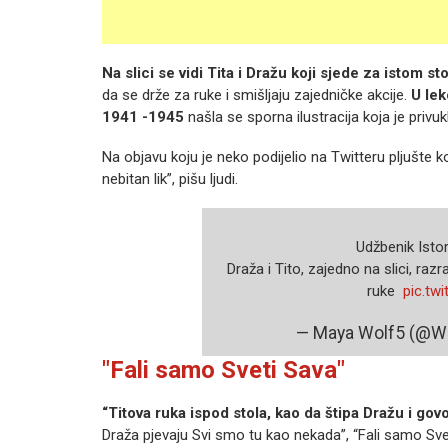
Na slici se vidi Tita i Dražu koji sjede za istom s
da se drže za ruke i smišljaju zajedničke akcije.
U lek
1941 -1945
našla se sporna ilustracija koja je privuk
Na objavu koju je neko podijelio na Twitteru pljušte k
nebitan lik”, pišu ljudi.
Udžbenik Istori
Draža i Tito, zajedno na slici, raz
ruke ‍️‍️‍️
pic.tw
— Maya Wolf5 (@W
"Fali samo Sveti Sava"
“Titova ruka ispod stola, kao da štipa Dražu i govo
Draža pjevaju Svi smo tu kao nekada”, “Fali samo Sve