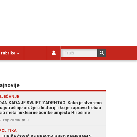
 rubrike
ajnovije
SJEĆANJE
DAN KADA JE SVIJET ZADRHTAO: Kako je stvoreno
najstrašnije oružje u historiji i ko je zapravo trebao
biti meta nuklearne bombe umjesto Hirošime
Prije 20 min
0
POLITIKA
LJUBIŠA ĆOSIĆ SE PRAVDA PRED KAMERAMA: