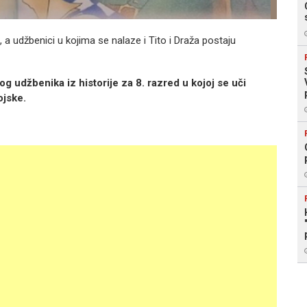
, a udžbenici u kojima se nalaze i Tito i Draža postaju
g udžbenika iz historije za 8. razred u kojoj se uči
ojske.