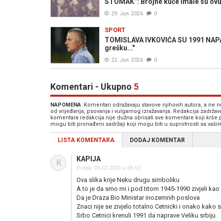
STOMAK”: Brojne kuće imale su ovu 
29. Jun. 2026
0
SPORT
TOMISLAVA IVKOVIĆA SU 1991 NAPAL
grešku..."
22. Jun. 2026
0
Komentari - Ukupno
5
NAPOMENA
: Komentari odražavaju stavove njihovih autora, a ne
od vrijeđanja, psovanja i vulgarnog izražavanja. Redakcija zadrža
komentara redakcija nije dužna obrisati sve komentare koji krše
mogu biti pronađeni sadržaji koji mogu biti u suprotnosti sa vaš
LISTA KOMENTARA
DODAJ KOMENTAR
KAPIJA
K
Petak, 09.02.2024 u 06:02
Ova slika krije Neku drugu simboliku
A to je da smo mi i.pod titom 1945-1990 zivjeli kao
Da je Draza Bio Ministar inozemnih poslova
Znaci nije se zivjelo totalno Cetnicki i onako kako 
Srbo Cetnici krenuli 1991 da naprave Veliku srbiju