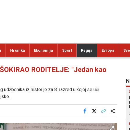
i
Hronika
Ekonomija
Sport
Regija
Evropa
Sve
ŠOKIRAO RODITELJE: "Jedan kao
N
 udžbenika iz historije za 8. razred u kojoj se uči
jske.
Facebook
X
Kopiraj link
Više