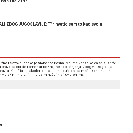
bocu na vitrini
I ZBOG JUGOSLAVIJE: "Prihvatio sam to kao svoju
 nužno i stavove redakcije Slobodna Bosna. Molimo korisnike da se suzdrže
va pravo da obriše komentar bez najave i objašnjenja. Zbog velikog broja
 pravila. Kao čitalac također prihvatate mogućnost da među komentarima
im vjerskim, moralnim i drugim načelima i uvjerenjima.
su