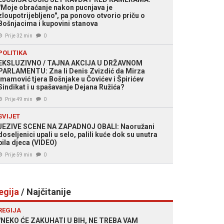
"Moje obraćanje nakon pucnjava je
zloupotrijebljeno", pa ponovo otvorio priču o
Bošnjacima i kupovini stanova
Prije 32 min
0
POLITIKA
EKSLUZIVNO / TAJNA AKCIJA U DRŽAVNOM
PARLAMENTU: Zna li Denis Zvizdić da Mirza
Imamović tjera Bošnjake u Čovićev i Špirićev
Sindikat i u spašavanje Dejana Ružića?
Prije 49 min
0
SVIJET
JEZIVE SCENE NA ZAPADNOJ OBALI: Naoružani
doseljenici upali u selo, palili kuće dok su unutra
bila djeca (VIDEO)
Prije 59 min
0
egija
/ Najčitanije
REGIJA
"NEKO ĆE ZAKUHATI U BIH, NE TREBA VAM