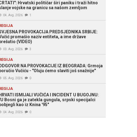
CRTATI": Hrvatski političar širi paniku i traži hitno
slanje vojske na granicu sa našom zemljom
04. Avg. 2026
1
REGIJA
SVJESNA PROVOKACIJA PREDSJEDNIKA SRBIJE:
Vučić promašio naziv entiteta, a ime države
prešutio (VIDEO)
03. Avg. 2026
3
REGIJA
ODGOVOR NA PROVOKACIJE IZ BEOGRADA: Grmoja
poručio Vučiću - "Oluju ćemo slaviti još snažnije"
05. Avg. 2026
0
REGIJA
HRVATI ISMIJALI VUČIĆA I INCIDENT U BUGOJNU:
"U Bosni ga je zatekla gungula, srpski specijalci
pobjegli kao iz Knina '95"
04. Avg. 2026
0