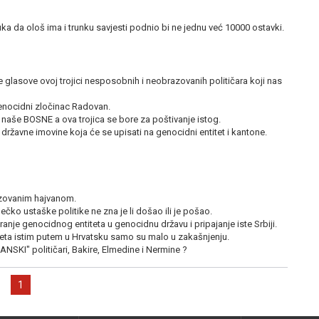
uka da ološ ima i trunku savjesti podnio bi ne jednu već 10000 ostavki.
 glasove ovoj trojici nesposobnih i neobrazovanih političara koji nas
genocidni zločinac Radovan.
naše BOSNE a ova trojica se bore za poštivanje istog.
državne imovine koja će se upisati na genocidni entitet i kantone.
azovanim hajvanom.
čko ustaške politike ne zna je li došao ili je pošao.
varanje genocidnog entiteta u genocidnu državu i pripajanje iste Srbiji.
teta istim putem u Hrvatsku samo su malo u zakašnjenju.
NSKI" političari, Bakire, Elmedine i Nermine ?
1