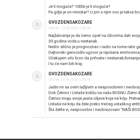
Je li moguće? 1000x je li moguće?
Pa gdje je on ministar? U pm s njim ovo je takva br
GVOZDENSAKOZARE
G
Utorak, 12.05.2026 u 06:35
Najžalosnije je da ćemo opet na izborima dati svoje
30 godina vode u nestanak.
Nešto slično je prognozirao i radio na tome ratni 
Dejtonski genocidni ugovor je ispisana smrtovnica 
Očekujem vrlo brzo da prihvate i nestanak/brisanje 
I tu će nam biti kraj.
GVOZDENSAKOZARE
G
Utorak, 12.05.2026 u 06:18
Jadni mi sa ovim lažljivim a nesposobnim i neobr
Dok Četnici i Ustaše kidišu na našu BOSNU Zlatni de
Četnici imaju svoje jasne ciljeve koje ne kriju. Pret
Ustaše ne kriju da žele preko trećeg ustaškog enti
Šta želite vi, nesposobni i neobrazovani "NAŠI BOSA