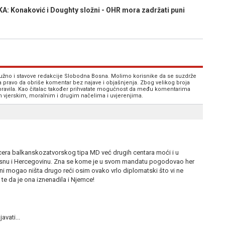
onaković i Doughty složni - OHR mora zadržati puni
 nužno i stavove redakcije Slobodna Bosna. Molimo korisnike da se suzdrže
va pravo da obriše komentar bez najave i objašnjenja. Zbog velikog broja
 pravila. Kao čitalac također prihvatate mogućnost da među komentarima
im vjerskim, moralnim i drugim načelima i uvjerenjima.
rcera balkanskozatvorskog tipa MD već drugih centara moći i u
Bosnu i Hercegovinu. Zna se kome je u svom mandatu pogodovao her
 ni mogao ništa drugo reći osim ovako vrlo diplomatski što vi ne
 te da je ona iznenadila i Njemce!
avati...