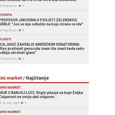
Prije 28 min
0
EVROPA
PROFESOR JAKOVINA O POSJETI ZELENSKOG
SRBIJI: "Još se nije odlučilo na koju stranu se ide"
Prije 37 min
0
VIJESTI
SULJAGIĆ ZAHVALIO AMERIČKIM SENATORIMA:
"Kao preživjeli genocida znam šta znači kada neko
odbije okrenuti glavu"
Prije 54 min
0
ini market
/ Najčitanije
MINI MARKET
MUK U BANJOJ LUCI: Stiglo pitanje na koje Željka
Cvijanović ne smije dati odgovor...
05. Avg. 2026
0
MINI MARKET