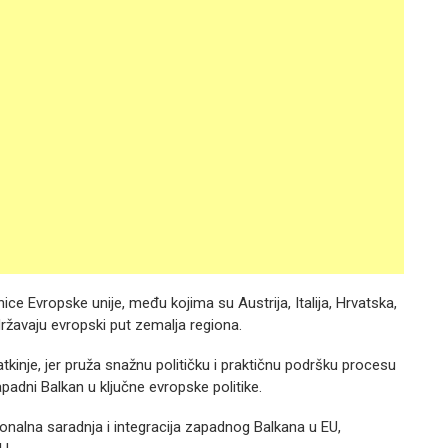
nice Evropske unije, među kojima su Austrija, Italija, Hrvatska,
državaju evropski put zemalja regiona.
kinje, jer pruža snažnu političku i praktičnu podršku procesu
apadni Balkan u ključne evropske politike.
gionalna saradnja i integracija zapadnog Balkana u EU,