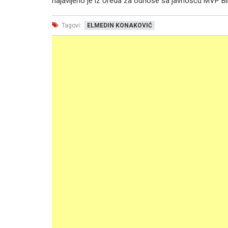
najavljeno je iz Ureda za odnose sa javnošću MVP B
Tagovi:
ELMEDIN KONAKOVIĆ