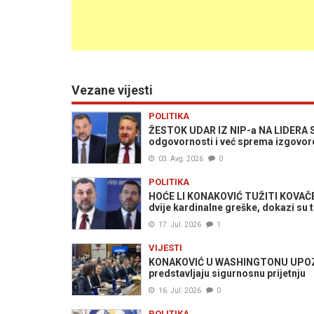
Vezane vijesti
POLITIKA
ŽESTOK UDAR IZ NIP-a NA LIDERA SDA
odgovornosti i već sprema izgovore
03. Avg. 2026
0
POLITIKA
HOĆE LI KONAKOVIĆ TUŽITI KOVAČEV
dvije kardinalne greške, dokazi su tu
17. Jul. 2026
1
VIJESTI
KONAKOVIĆ U WASHINGTONU UPOZORIO:
predstavljaju sigurnosnu prijetnju
16. Jul. 2026
0
POLITIKA