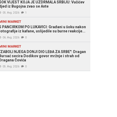
ŠOK VIJEST KOJA JE UZDRMALA SRBIJU: Vučićev
djed iz Bugojna zvao se Ante
05. Avg. 2026
1
MINI MARKET
S PANCIRKOM PO LUKAVICI: Građani u šoku nakon
fotografije iz kafane, uslijedile su burne reakcije...
06. Avg. 2026
0
MINI MARKET
"ZABOLI NJEGA DONJI DIO LEĐA ZA SRBE": Dragan
Bursać secira Dodikov govor mržnje i strah od
Dragana Čovića
05. Avg. 2026
0