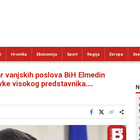
i
Hronika
Ekonomija
Sport
Regija
Evropa
Sve
 vanjskih poslova BiH Elmedin
ke visokog predstavnika....
N
Facebook
X
Kopiraj link
Više