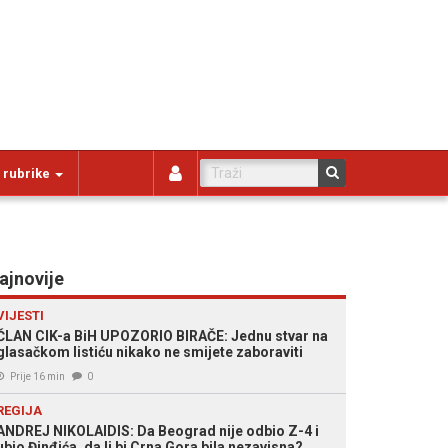
 rubrike
ajnovije
VIJESTI
ČLAN CIK-a BiH UPOZORIO BIRAČE: Jednu stvar na
glasačkom listiću nikako ne smijete zaboraviti
Prije 16 min
0
REGIJA
ANDREJ NIKOLAIDIS: Da Beograd nije odbio Z-4 i
ubio Đinđića, da li bi Crna Gora bila nezavisna?