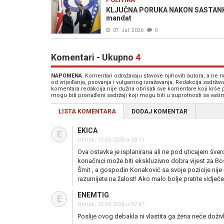
KLJUČNA PORUKA NAKON SASTANKA: K
mandat
07. Jul. 2026
0
Komentari - Ukupno
4
NAPOMENA
: Komentari odražavaju stavove njihovih autora, a ne
od vrijeđanja, psovanja i vulgarnog izražavanja. Redakcija zadrža
komentara redakcija nije dužna obrisati sve komentare koji krše
mogu biti pronađeni sadržaji koji mogu biti u suprotnosti sa vaš
LISTA KOMENTARA
DODAJ KOMENTAR
EKICA
E
Utorak, 12.05.2026 u 08:11
Ova ostavka je isplanirana ali ne pod uticajem šve
konačnici može biti ekskluzivno dobra vijest za 
Šmit , a gospodin Konaković sa svoje pozicije nije
razumijete na žalost! Ako malo bolje pratite vidjeće
ENEMTIG
E
Utorak, 12.05.2026 u 07:47
Poslije ovog debakla ni vlastita ga žena neće doživlj