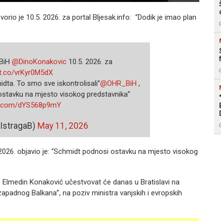
vorio je
10.5. 2026. za portal Bljesak.info:
“Dodik je imao plan
 BiH
@DinoKonakovic
10.5. 2026. za
/t.co/vrKyr0M5dX
idta. To smo sve iskontrolisali”
@OHR_BiH
,
 ostavku na mjesto visokog predstavnika”
er.com/dYS568p9mY
@IstragaB)
May 11, 2026
. 2026. objavio je: “Schmidt podnosi ostavku na mjesto visokog
e Elmedin Konaković učestvovat će danas u Bratislavi na
 zapadnog Balkana”, na poziv ministra vanjskih i evropskih