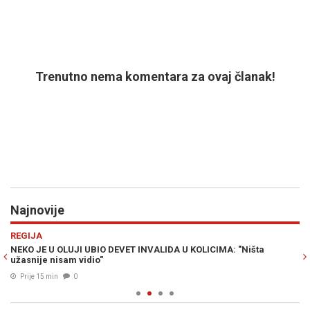
Trenutno nema komentara za ovaj članak!
Najnovije
Previous
N
REGIJA
E
dok
NEKO JE U OLUJI UBIO DEVET INVALIDA U KOLICIMA: "Ništa
KR
užasnije nisam vidio"
in
Prije 15 min
0