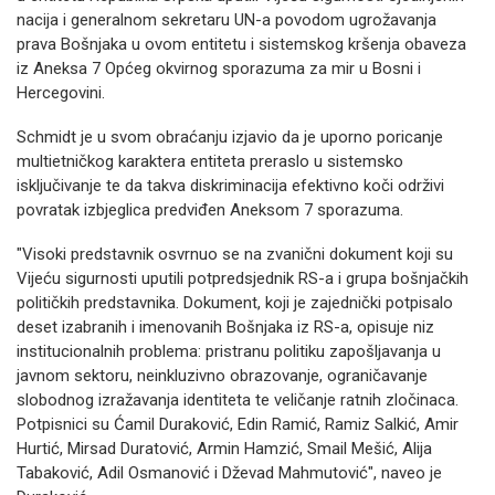
nacija i generalnom sekretaru UN-a povodom ugrožavanja
prava Bošnjaka u ovom entitetu i sistemskog kršenja obaveza
iz Aneksa 7 Općeg okvirnog sporazuma za mir u Bosni i
Hercegovini.
Schmidt je u svom obraćanju izjavio da je uporno poricanje
multietničkog karaktera entiteta preraslo u sistemsko
isključivanje te da takva diskriminacija efektivno koči održivi
povratak izbjeglica predviđen Aneksom 7 sporazuma.
"Visoki predstavnik osvrnuo se na zvanični dokument koji su
Vijeću sigurnosti uputili potpredsjednik RS-a i grupa bošnjačkih
političkih predstavnika. Dokument, koji je zajednički potpisalo
deset izabranih i imenovanih Bošnjaka iz RS-a, opisuje niz
institucionalnih problema: pristranu politiku zapošljavanja u
javnom sektoru, neinkluzivno obrazovanje, ograničavanje
slobodnog izražavanja identiteta te veličanje ratnih zločinaca.
Potpisnici su Ćamil Duraković, Edin Ramić, Ramiz Salkić, Amir
Hurtić, Mirsad Duratović, Armin Hamzić, Smail Mešić, Alija
Tabaković, Adil Osmanović i Dževad Mahmutović", naveo je