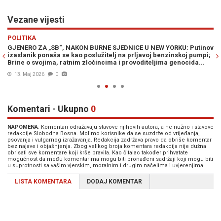
Vezane vijesti
Previous
N
POLITIKA
D
GJENERO ZA „SB“, NAKON BURNE SJEDNICE U NEW YORKU: Putinov
OV
izaslanik ponaša se kao poslužitelj na prljavoj benzinskoj pumpi;
za
Brine o svojima, ratnim zločincima i provoditeljima genocida...
13. Maj 2026
0
Komentari - Ukupno
0
NAPOMENA
: Komentari odražavaju stavove njihovih autora, a ne nužno i stavove
redakcije Slobodna Bosna. Molimo korisnike da se suzdrže od vrijeđanja,
psovanja i vulgarnog izražavanja. Redakcija zadržava pravo da obriše komentar
bez najave i objašnjenja. Zbog velikog broja komentara redakcija nije dužna
obrisati sve komentare koji krše pravila. Kao čitalac također prihvatate
mogućnost da među komentarima mogu biti pronađeni sadržaji koji mogu biti
u suprotnosti sa vašim vjerskim, moralnim i drugim načelima i uvjerenjima.
LISTA KOMENTARA
DODAJ KOMENTAR