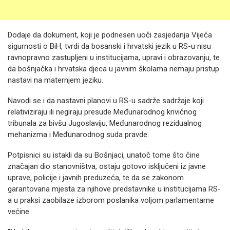
Dodaje da dokument, koji je podnesen uoči zasjedanja Vijeća
sigurnosti o BiH, tvrdi da bosanski i hrvatski jezik u RS-u nisu
ravnopravno zastupljeni u institucijama, upravi i obrazovanju, te
da bošnjačka i hrvatska djeca u javnim školama nemaju pristup
nastavi na maternjem jeziku.
Navodi se i da nastavni planovi u RS-u sadrže sadržaje koji
relativiziraju ili negiraju presude Međunarodnog krivičnog
tribunala za bivšu Jugoslaviju, Međunarodnog rezidualnog
mehanizma i Međunarodnog suda pravde.
Potpisnici su istakli da su Bošnjaci, unatoč tome što čine
značajan dio stanovništva, ostaju gotovo isključeni iz javne
uprave, policije i javnih preduzeća, te da se zakonom
garantovana mjesta za njihove predstavnike u institucijama RS-
a u praksi zaobilaze izborom poslanika voljom parlamentarne
većine.