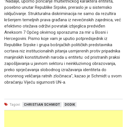
"Nadalje, uporno poricanje multietničkog karaktera entiteta,
posebno unutar Republike Srpske, preraslo je u sistemsko
isključivanje. Strukturalna diskriminacija ne samo da rezultira
kršenjem temeljnih prava građana iz nevećinskih zajednica, već
efektivno otežava održivi povratak izbjeglica predviđen
Aneksom 7 Općeg okvirnog sporazuma za mir u Bosni i
Hercegovini. Pismo koje vam je uputio potpredsjednik iz
Republike Srpske i grupa bošnjačkih političkih predstavnika
ocrtava niz institucionalnih pitanja usmjerenih protiv pripadnika
manjinskih konstitutivnih naroda u entitetu: od pristranih praksi
zapošljavanja u javnom sektoru i neinkluzivnog obrazovanja,
preko sprječavanja slobodnog izražavanja identiteta do
otvorenog veličanja ratnih zločinaca", kazao je Schmidt u svom
obraćanju Vijeću sigurnosti UN-a.
Tagovi:
CHRISTIAN SCHMIDT
DODIK