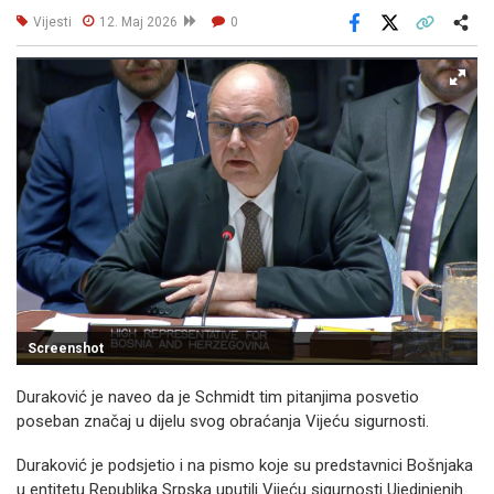
Vijesti
12. Maj 2026
0
Facebook
X
Kopiraj link
Više
Screenshot
Duraković je naveo da je Schmidt tim pitanjima posvetio
poseban značaj u dijelu svog obraćanja Vijeću sigurnosti.
Duraković je podsjetio i na pismo koje su predstavnici Bošnjaka
u entitetu Republika Srpska uputili Vijeću sigurnosti Ujedinjenih