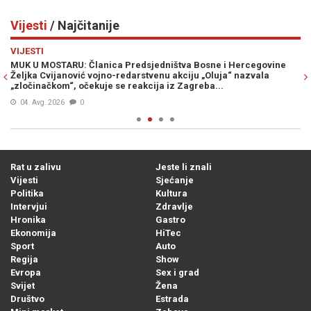
Vijesti
/ Najčitanije
Previous
N
VIJESTI
VI
MUK U MOSTARU: Članica Predsjedništva Bosne i Hercegovine
VR
Željka Cvijanović vojno-redarstvenu akciju „Oluja“ nazvala
st
„zločinačkom“, očekuje se reakcija iz Zagreba...
04. Avg. 2026
0
Rat u zalivu
Jeste li znali
Vijesti
Sjećanje
Politika
Kultura
Intervjui
Zdravlje
Hronika
Gastro
Ekonomija
HiTec
Sport
Auto
Regija
Show
Evropa
Sex i grad
Svijet
Žena
Društvo
Estrada